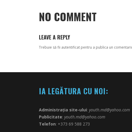
NO COMMENT
LEAVE A REPLY
Trebuie să fii
autentificat
pentru a publica un comentari
IA LEGĂTURA CU NOI:
Administrația site-ului
:
youth.md@yahoo.com
Publicitate
:
youth.md@yahoo.com
Telefon
: +373 69 588 273