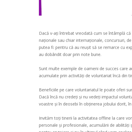
Dacă v-ați întrebat vreodată cum se întâmplă că
naționale sau chiar internaționale, concursuri, de
putea fi: pentru că au reuşit să se remarce cu exp
au dobândit doar prin note bune.
Sunt multe exemple de oameni de succes care au
acumulate prin activități de voluntariat încă din ti
Beneficiile pe care voluntariatul le poate oferi s
Dacă încă nu credeți și nu vedeți impactul voluntar
voastre și în deosebi în obținerea jobului dorit,
Invităm toți tinerii la activitatea offline la care 
personale și profesionale, acumulării de abilități 