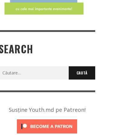
SEARCH
Caută
după:
Susține Youth.md pe Patreon!