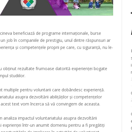
 cineva beneficiază de programe internaționale, burse
 un job în companiile de prestigiu, unul dintre răspunsuri ar
eriența şi competenţele proprii pe care, cu siguranță, nu le-
 obținut rezultate frumoase datorită experienței bogate
mpul studiilor.
unt multiple pentru voluntarii care dobândesc experiență.
iatului asupra dezvoltării abilițăților și competențelor
 în acest text vom încerca să vă convingem de aceasta.
vom analiza impactul voluntariatului asupra dezvoltării
și exprienței într-un anumit domeniu pentru a fi pregătiți