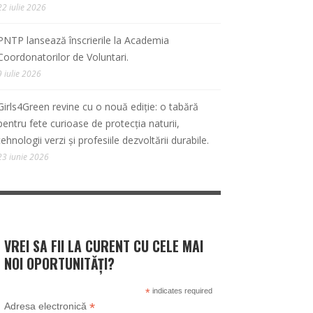
22 iulie 2026
PNTP lansează înscrierile la Academia
Coordonatorilor de Voluntari.
9 iulie 2026
Girls4Green revine cu o nouă ediție: o tabără
pentru fete curioase de protecția naturii,
tehnologii verzi și profesiile dezvoltării durabile.
23 iunie 2026
VREI SA FII LA CURENT CU CELE MAI
NOI OPORTUNITĂȚI?
*
indicates required
*
Adresa electronică