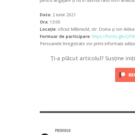
pentru angajare și nu în ultimul rând vom analiza o
Data
: 2 iunie 2021
Ora
: 13:00
Locație
: oficiul MilleniuM, str. Doina și Ion Ald
Formuar de participare
:
https://forms.gle/Q
Persoanele înregistrate vor primi informații adiți
Ți-a plăcut articolul? Susține ini
PREVIOUS