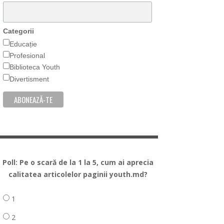
Categorii
Educație
Profesional
Biblioteca Youth
Divertisment
Poll: Pe o scară de la 1 la 5, cum ai aprecia
calitatea articolelor paginii youth.md?
1
2