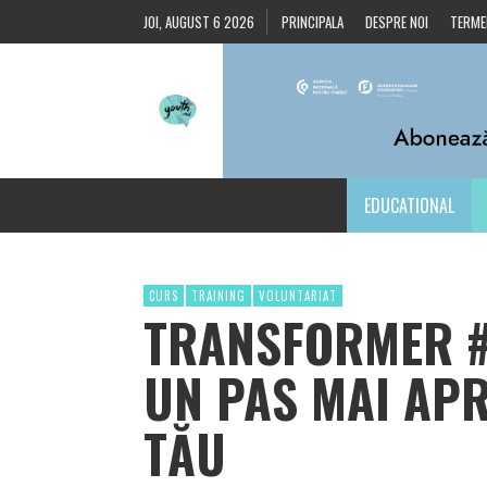
JOI, AUGUST 6 2026
PRINCIPALA
DESPRE NOI
TERMEN
EDUCATIONAL
CURS
TRAINING
VOLUNTARIAT
TRANSFORMER #
UN PAS MAI AP
TĂU