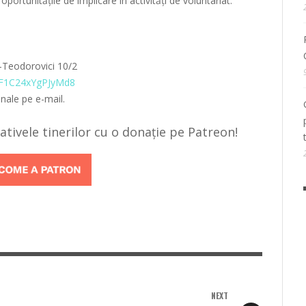
portunitățile de implicare în activități de voluntariat.
ea-Teodorovici 10/2
FRF1C24xYgPJyMd8
onale pe e-mail.
țiativele tinerilor cu o donație pe Patreon!
NEXT