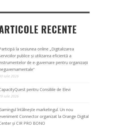
ARTICOLE RECENTE
Participă la sesiunea online „Digitalizarea
serviciilor publice și utilizarea eficientă a
instrumentelor de e-guvernare pentru organizații
neguvernamentale”
30 iulie 2026
CapacityQuest pentru Consiliile de Elevi
29 iulie 2026
Gamingul întâlnește marketingul. Un nou
eveniment Connector organizat la Orange Digital
Center și CIR PRO BONO