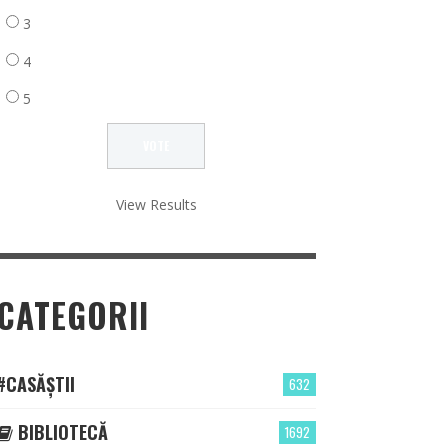
3
4
5
View Results
CATEGORII
#CASĂȘTII
632
BIBLIOTECĂ
1692