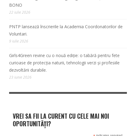
BONO
22 iulie 2026
PNTP lansează înscrierile la Academia Coordonatorilor de
Voluntari.
9 iulie 2026
Girls4Green revine cu o nouă ediție: o tabără pentru fete
curioase de protecția naturii, tehnologii verzi și profesiile
dezvoltării durabile.
23 iunie 2026
VREI SA FII LA CURENT CU CELE MAI NOI
OPORTUNITĂȚI?
indicates required