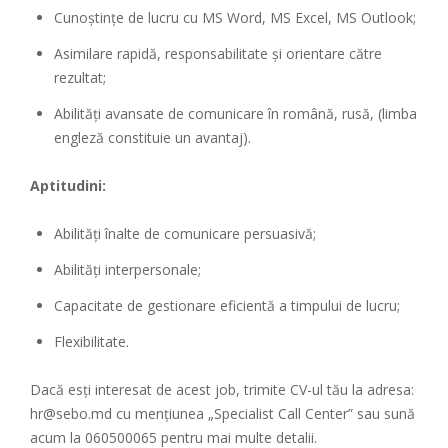
Cunoștințe de lucru cu MS Word, MS Excel, MS Outlook;
Asimilare rapidă, responsabilitate și orientare către
rezultat;
Abilități avansate de comunicare în română, rusă, (limba
engleză constituie un avantaj).
Aptitudini:
Abilități înalte de comunicare persuasivă;
Abilități interpersonale;
Capacitate de gestionare eficientă a timpului de lucru;
Flexibilitate.
Dacă esți interesat de acest job, trimite CV-ul tău la adresa:
hr@sebo.md cu mențiunea „Specialist Call Center” sau sună
acum la 060500065 pentru mai multe detalii.