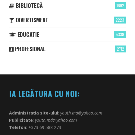
BIBLIOTECĂ
1692
DIVERTISMENT
2223
EDUCATIE
5339
PROFESIONAL
2712
IA LEGĂTURA CU NOI:
Administrația site-ului
:
youth.md@yahoo.com
Publicitate
:
youth.md@yahoo.com
Telefon
: +373 69 588 273