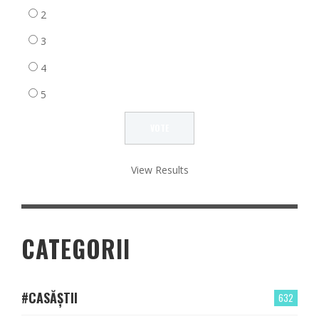
2
3
4
5
View Results
CATEGORII
#CASĂȘTII
632