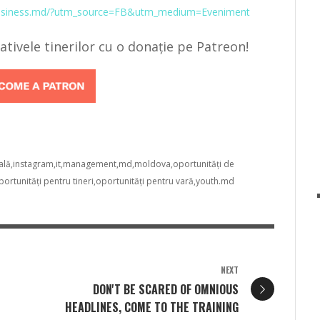
ybusiness.md/?utm_source=FB&utm_medium=Eveniment
țiativele tinerilor cu o donație pe Patreon!
ală
instagram
it
management
md
moldova
oportunități de
portunități pentru tineri
oportunități pentru vară
youth.md
NEXT
DON'T BE SCARED OF OMNIOUS
HEADLINES, COME TO THE TRAINING