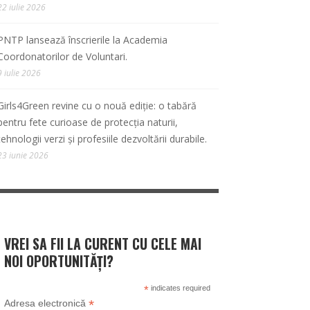
22 iulie 2026
PNTP lansează înscrierile la Academia
Coordonatorilor de Voluntari.
9 iulie 2026
Girls4Green revine cu o nouă ediție: o tabără
pentru fete curioase de protecția naturii,
tehnologii verzi și profesiile dezvoltării durabile.
23 iunie 2026
VREI SA FII LA CURENT CU CELE MAI
NOI OPORTUNITĂȚI?
*
indicates required
*
Adresa electronică