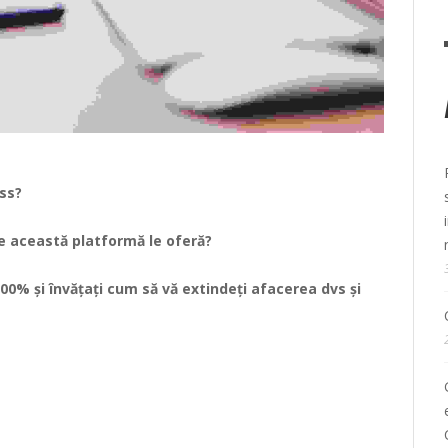
ess?
re această platformă le oferă?
 100% și învățați cum să vă extindeți afacerea dvs și