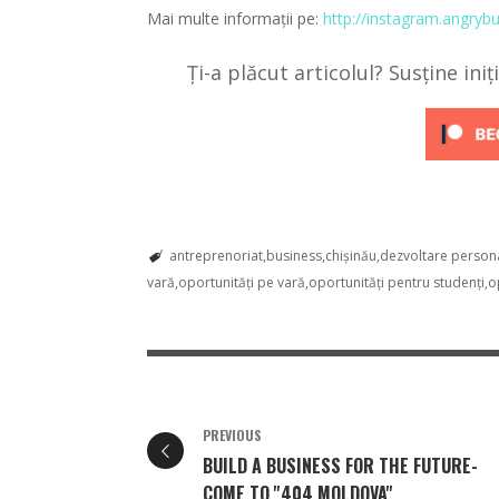
Mai multe informații pe:
http://instagram.angr
Ți-a plăcut articolul? Susține ini
antreprenoriat
business
chișinău
dezvoltare person
vară
oportunități pe vară
oportunități pentru studenți
o
PREVIOUS
BUILD A BUSINESS FOR THE FUTURE-
COME TO ''404 MOLDOVA''