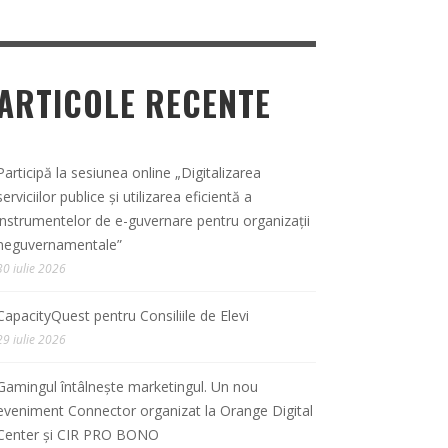
ARTICOLE RECENTE
Participă la sesiunea online „Digitalizarea
serviciilor publice și utilizarea eficientă a
instrumentelor de e-guvernare pentru organizații
neguvernamentale”
30 iulie 2026
CapacityQuest pentru Consiliile de Elevi
29 iulie 2026
Gamingul întâlnește marketingul. Un nou
eveniment Connector organizat la Orange Digital
Center și CIR PRO BONO