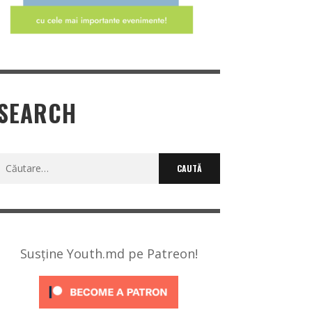
SEARCH
Caută
după:
Susține Youth.md pe Patreon!