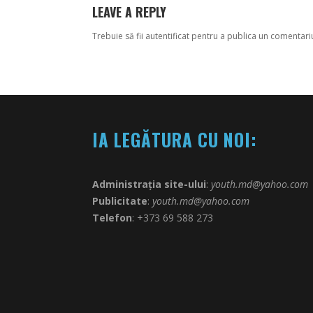
LEAVE A REPLY
Trebuie să fii
autentificat
pentru a publica un comentari
IA LEGĂTURA CU NOI:
Administrația site-ului
:
youth.md@yahoo.com
Publicitate
:
youth.md@yahoo.com
Telefon
: +373 69 588 273