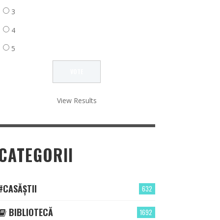
3
4
5
View Results
CATEGORII
#CASĂȘTII
632
BIBLIOTECĂ
1692