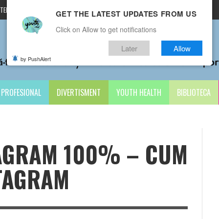
TERMENI ȘI CONDIȚII
CONTACTE
GET THE LATEST UPDATES FROM US
Click on Allow to get notifications
Later
Allow
by PushAlert
PROFESIONAL
DIVERTISMENT
YOUTH HEALTH
BIBLIOTECA
TAGRAM 100% – CUM
STAGRAM