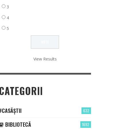
3
4
5
View Results
CATEGORII
#CASĂȘTII
632
BIBLIOTECĂ
1692