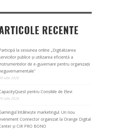
ARTICOLE RECENTE
Participă la sesiunea online „Digitalizarea
serviciilor publice și utilizarea eficientă a
instrumentelor de e-guvernare pentru organizații
neguvernamentale”
30 iulie 2026
CapacityQuest pentru Consiliile de Elevi
29 iulie 2026
Gamingul întâlnește marketingul. Un nou
eveniment Connector organizat la Orange Digital
Center și CIR PRO BONO