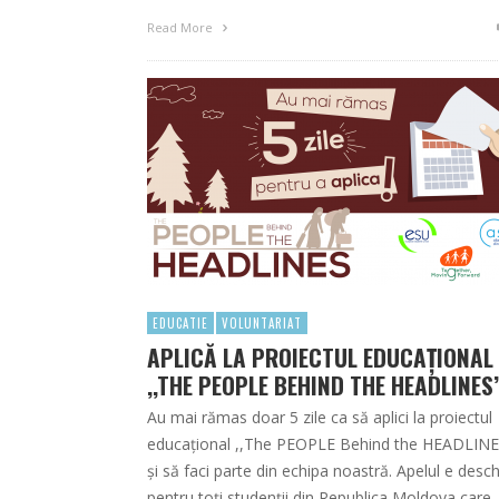
Read More
EDUCATIE
VOLUNTARIAT
APLICĂ LA PROIECTUL EDUCAȚIONAL
,,THE PEOPLE BEHIND THE HEADLINES’
Au mai rămas doar 5 zile ca să aplici la proiectul
educațional ,,The PEOPLE Behind the HEADLINES
și să faci parte din echipa noastră. Apelul e desch
pentru toți studenții din Republica Moldova care