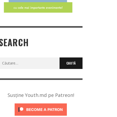
SEARCH
Caută
după:
Susține Youth.md pe Patreon!