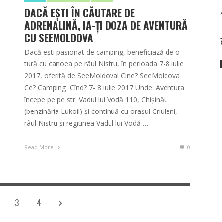
DACĂ EŞTI ÎN CĂUTARE DE
ADRENALINĂ, IA-ŢI DOZA DE AVENTURĂ
CU SEEMOLDOVA
Dacă ești pasionat de camping, beneficiază de o
tură cu canoea pe râul Nistru, în perioada 7-8 iulie
2017, oferită de SeeMoldova! Cine? SeeMoldova
Ce? Camping Cînd? ​7- 8 iulie 2017 Unde: Aventura
începe pe pe str. Vadul lui Vodă 110, Chișinău
(benzinăria Lukoil) și continuă cu orașul Criuleni,
râul Nistru și regiunea Vadul lui Vodă …
Read More
0
3
4