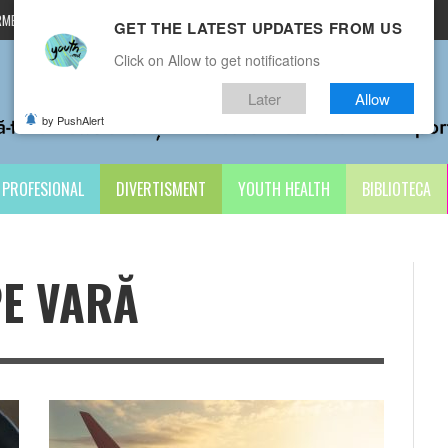
MENI ȘI CONDIȚII
CONTACTE
GET THE LATEST UPDATES FROM US
Click on Allow to get notifications
Later
Allow
by PushAlert
PROFESIONAL
DIVERTISMENT
YOUTH HEALTH
BIBLIOTECA
PE VARĂ