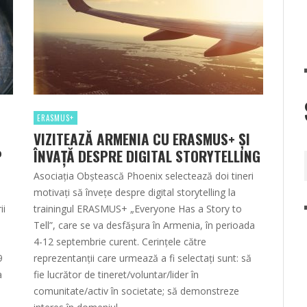
ERASMUS+
N
VIZITEAZĂ ARMENIA CU ERASMUS+ ŞI
P
ÎNVAŢĂ DESPRE DIGITAL STORYTELLING
Asociația Obștească Phoenix selectează doi tineri
motivați să învețe despre digital storytelling la
ii
trainingul ERASMUS+ „Everyone Has a Story to
Tell”, care se va desfășura în Armenia, în perioada
4-12 septembrie curent. Cerințele către
9
reprezentanții care urmează a fi selectați sunt: să
a
fie lucrător de tineret/voluntar/lider în
comunitate/activ în societate; să demonstreze