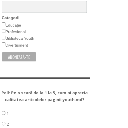
Categorii
Educație
Profesional
Biblioteca Youth
Divertisment
Poll: Pe o scară de la 1 la 5, cum ai aprecia
calitatea articolelor paginii youth.md?
1
2