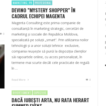
MARKETING, PR
PROFESIONAL
DEVINO ”MYSTERY SHOPPER” ÎN
CADRUL ECHIPEI MAGENTA
Magenta Consulting este prima companie de
consultanță în marketing strategic, cercetări de
0
marketing și sociale din Republica Moldova,
specializată pe soluții „smart”. Prin utilizarea noilor
tehnologii și a unor soluții tehnice exclusive,
compania reușește să pună la dispoziția clienților
săi rapoartele online, cu acces personalizat, în
termene mai scurte decât cele practicate de regulă
în …
Read More
0
DIVERTISMENT
EXPOZIȚIE
DACĂ IUBEŞTI ARTA, NU RATA HERART
SUMMER EVENT