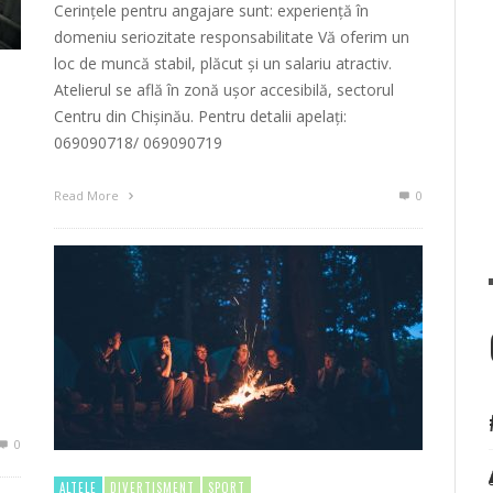
Cerințele pentru angajare sunt: experiență în
domeniu seriozitate responsabilitate Vă oferim un
loc de muncă stabil, plăcut și un salariu atractiv.
Atelierul se află în zonă ușor accesibilă, sectorul
Centru din Chișinău. Pentru detalii apelați:
069090718/ 069090719
Read More
0
0
ALTELE
DIVERTISMENT
SPORT