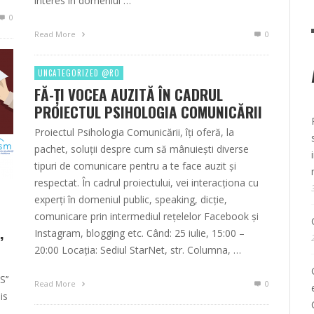
interes în domeniul …
0
Read More
0
UNCATEGORIZED @RO
FĂ-ŢI VOCEA AUZITĂ ÎN CADRUL
PROIECTUL PSIHOLOGIA COMUNICĂRII
Proiectul Psihologia Comunicării, îți oferă, la
pachet, soluții despre cum să mânuiești diverse
tipuri de comunicare pentru a te face auzit și
respectat. În cadrul proiectului, vei interacționa cu
experți în domeniul public, speaking, dicție,
comunicare prin intermediul rețelelor Facebook și
Instagram, blogging etc. Când: 25 iulie, 15:00 –
’
20:00 Locația: Sediul StarNet, str. Columna, …
’’
Read More
0
is