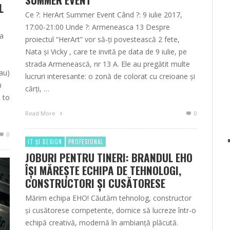
L
Ce ?: HerArt Summer Event Când ?: 9 iulie 2017,
17:00-21:00 Unde ?: Armeneasca 13 Despre
a
proiectul “HerArt” vor să-ți povestească 2 fete,
Nata și Vicky , care te invită pe data de 9 iulie, pe
strada Armenească, nr 13 A. Ele au pregătit multe
au)
lucruri interesante: o zonă de colorat cu creioane și
h
cărți, …
e to
Read More
0
0
IT ȘI DESIGN
PROFESIONAL
JOBURI PENTRU TINERI: BRANDUL EHO
ÎȘI MĂREȘTE ECHIPA DE TEHNOLOGI,
CONSTRUCTORI ȘI CUSĂTORESE
Mărim echipa EHO! Căutăm tehnolog, constructor
și cusătorese competente, dornice să lucreze într-o
echipă creativă, modernă în ambianță plăcută.