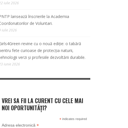
22 iulie 2026
PNTP lansează înscrierile la Academia
Coordonatorilor de Voluntari.
9 iulie 2026
Girls4Green revine cu o nouă ediție: o tabără
pentru fete curioase de protecția naturii,
tehnologii verzi și profesiile dezvoltării durabile.
23 iunie 2026
VREI SA FII LA CURENT CU CELE MAI
NOI OPORTUNITĂȚI?
*
indicates required
*
Adresa electronică