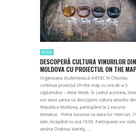
SOCIAL
DESCOPERĂ CULTURA VINURILOR DI
MOLDOVA CU PROIECTUL ON THE MA
Organizația studențească AIESEC în Chișinău
continuă proiectul On the map cu cea de-a 5
săptămână – Wine Week. În cadrul acesteia, tiner
vor avea șansa să descopere cultura vinurilor din
Republica Moldova, participând la 2 excursii
tematice. Prima excursie va avea loc miercuri, 1
iulie, începând cu ora 10:00. Participanții vor vizit
vinăria Chateau Vartely, …