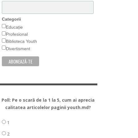
Categorii
Educație
Profesional
Biblioteca Youth
Divertisment
Poll: Pe o scară de la 1 la 5, cum ai aprecia
calitatea articolelor paginii youth.md?
1
2