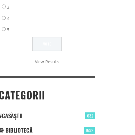
3
4
5
View Results
CATEGORII
#CASĂȘTII
632
BIBLIOTECĂ
1692