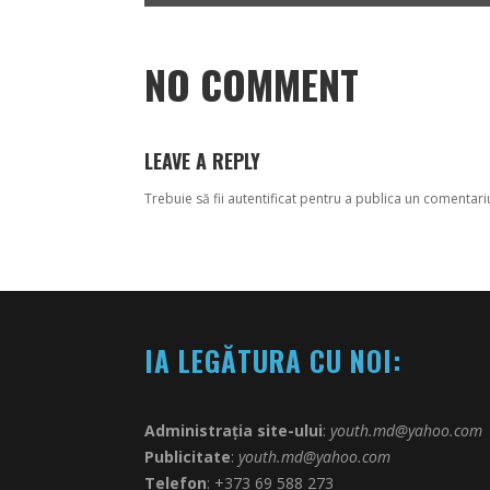
NO COMMENT
LEAVE A REPLY
Trebuie să fii
autentificat
pentru a publica un comentari
IA LEGĂTURA CU NOI:
Administrația site-ului
:
youth.md@yahoo.com
Publicitate
:
youth.md@yahoo.com
Telefon
: +373 69 588 273