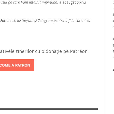
usul pe care l-am întâlnit împreună
, a adăugat Spînu
e
Facebook
,
Instagram
și
Telegram
pentru a fi la curent cu
țiativele tinerilor cu o donație pe Patreon!