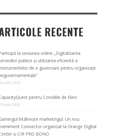
ARTICOLE RECENTE
Participă la sesiunea online „Digitalizarea
serviciilor publice și utilizarea eficientă a
instrumentelor de e-guvernare pentru organizații
neguvernamentale”
30 iulie 2026
CapacityQuest pentru Consiliile de Elevi
29 iulie 2026
Gamingul întâlnește marketingul. Un nou
eveniment Connector organizat la Orange Digital
Center și CIR PRO BONO