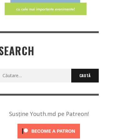
SEARCH
Caută
după:
Susține Youth.md pe Patreon!