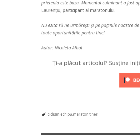
prietenia este baza. Momentul culminant a fost ap
Laurențiu, participant al maratonului.
Nu ezita să ne urmărești și pe paginile noastre d
toate oportunitățile pentru tine!
Autor: Nicoleta Albot
Ți-a plăcut articolul? Susține ini
ciclism
echipă
maraton
tineri