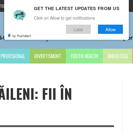
TERMENI ȘI CONDIȚII
CONTACTE
GET THE LATEST UPDATES FROM US
Click on Allow to get notifications
Later
Allow
by PushAlert
PROFESIONAL
DIVERTISMENT
YOUTH HEALTH
BIBLIOTECA
ILENI: FII ÎN