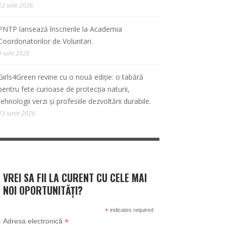
22 iulie 2026
PNTP lansează înscrierile la Academia
Coordonatorilor de Voluntari.
9 iulie 2026
Girls4Green revine cu o nouă ediție: o tabără
pentru fete curioase de protecția naturii,
tehnologii verzi și profesiile dezvoltării durabile.
23 iunie 2026
VREI SA FII LA CURENT CU CELE MAI
NOI OPORTUNITĂȚI?
*
indicates required
*
Adresa electronică