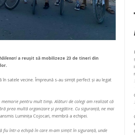
hăilenari
a reușit să mobilizeze 23 de tineri din
lor.
ă în satele vecine. Împreună s-au simțit perfect și au legat
în memorie pentru mult timp. Alături de colegi am realizat că
ră prea multă organizare și pregătire. Cu siguranță, ne mai
transmis Luminița Cojocari, membră a echipei.
ă fiu într-o echipă în care m-am simțit în siguranță, unde