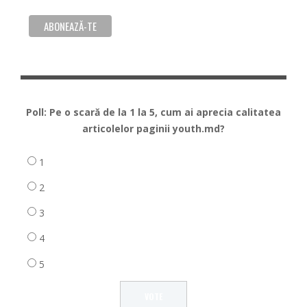
Poll: Pe o scară de la 1 la 5, cum ai aprecia calitatea
articolelor paginii youth.md?
1
2
3
4
5