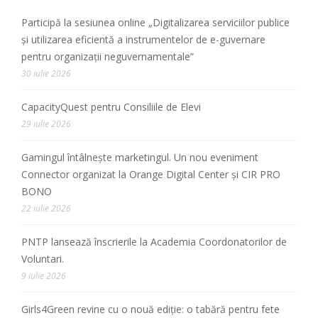
Participă la sesiunea online „Digitalizarea serviciilor publice
și utilizarea eficientă a instrumentelor de e-guvernare
pentru organizații neguvernamentale”
30 iulie 2026
CapacityQuest pentru Consiliile de Elevi
29 iulie 2026
Gamingul întâlnește marketingul. Un nou eveniment
Connector organizat la Orange Digital Center și CIR PRO
BONO
22 iulie 2026
PNTP lansează înscrierile la Academia Coordonatorilor de
Voluntari.
9 iulie 2026
Girls4Green revine cu o nouă ediție: o tabără pentru fete