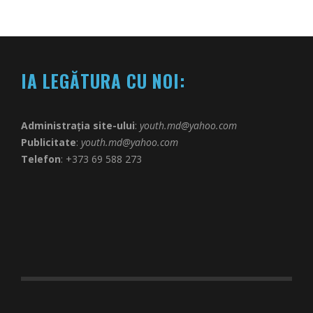
IA LEGĂTURA CU NOI:
Administrația site-ului
:
youth.md@yahoo.com
Publicitate
:
youth.md@yahoo.com
Telefon
: +373 69 588 273