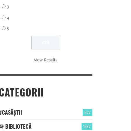
3
4
5
View Results
CATEGORII
#CASĂȘTII
632
BIBLIOTECĂ
1692