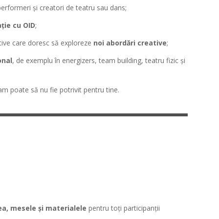
 performeri și creatori de teatru sau dans;
ție cu OID
;
ctive care doresc să exploreze
noi abordări creative
;
onal
, de exemplu în energizers, team building, teatru fizic și
m poate să nu fie potrivit pentru tine.
ea, mesele și materialele
pentru toți participanții