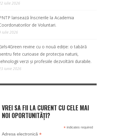
22 iulie 2026
PNTP lansează înscrierile la Academia
Coordonatorilor de Voluntari.
9 iulie 2026
Girls4Green revine cu o nouă ediție: o tabără
pentru fete curioase de protecția naturii,
tehnologii verzi și profesiile dezvoltării durabile.
23 iunie 2026
VREI SA FII LA CURENT CU CELE MAI
NOI OPORTUNITĂȚI?
*
indicates required
*
Adresa electronică