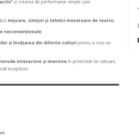
activ”
și crearea de performanțe simple care
plică
mișcare, simțuri și tehnici inovatoare de teatru
;
e neconvenționale
;
lor și învățarea din diferite culturi
pentru a crea un
metode interactive și imersive
în proiectele lor viitoare,
rali începători.
eri
;