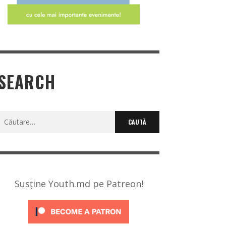
SEARCH
Caută
după:
Susține Youth.md pe Patreon!