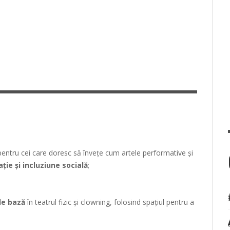
entru cei care doresc să învețe cum artele performative și
ție și incluziune socială
;
de bază
în teatrul fizic și clowning, folosind spațiul pentru a