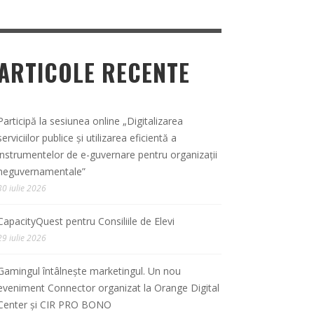
ARTICOLE RECENTE
Participă la sesiunea online „Digitalizarea
serviciilor publice și utilizarea eficientă a
instrumentelor de e-guvernare pentru organizații
neguvernamentale”
30 iulie 2026
CapacityQuest pentru Consiliile de Elevi
29 iulie 2026
Gamingul întâlnește marketingul. Un nou
eveniment Connector organizat la Orange Digital
Center și CIR PRO BONO