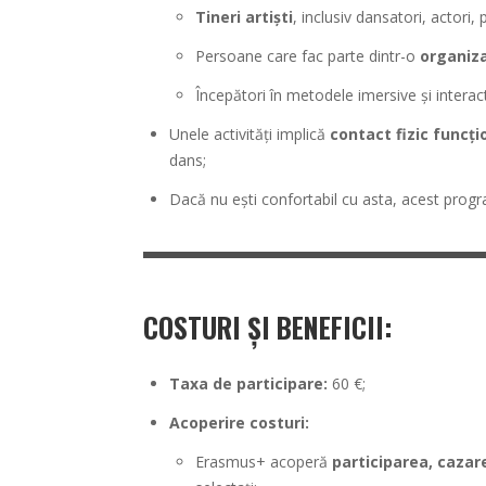
Tineri artiști
, inclusiv dansatori, actori,
Persoane care fac parte dintr-o
organiza
Începători în metodele imersive și intera
Unele activități implică
contact fizic funcți
dans;
Dacă nu ești confortabil cu asta, acest progra
COSTURI ȘI BENEFICII:
Taxa de participare:
60 €;
Acoperire costuri:
Erasmus+ acoperă
participarea, cazar