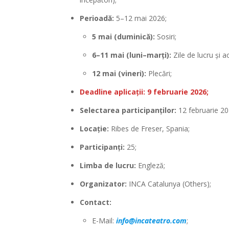
Perioadă:
5–12 mai 2026;
5 mai (duminică):
Sosiri;
6–11 mai (luni–marți):
Zile de lucru și ac
12 mai (vineri):
Plecări;
Deadline aplicații: 9 februarie 2026;
Selectarea participanților:
12 februarie 20
Locație:
Ribes de Freser, Spania;
Participanți:
25;
Limba de lucru:
Engleză;
Organizator:
INCA Catalunya (Others);
Contact:
E-Mail:
info@incateatro.com
;