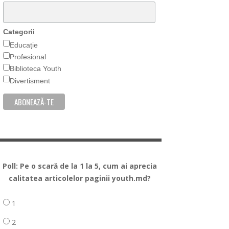
Categorii
Educație
Profesional
Biblioteca Youth
Divertisment
Poll: Pe o scară de la 1 la 5, cum ai aprecia
calitatea articolelor paginii youth.md?
1
2