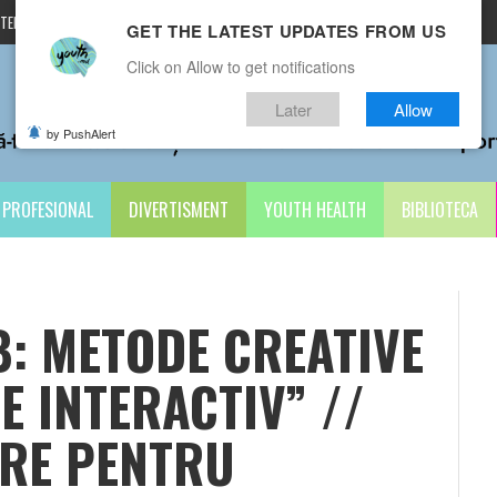
TERMENI ȘI CONDIȚII
CONTACTE
GET THE LATEST UPDATES FROM US
Click on Allow to get notifications
Later
Allow
by PushAlert
PROFESIONAL
DIVERTISMENT
YOUTH HEALTH
BIBLIOTECA
: METODE CREATIVE
 INTERACTIV” //
RE PENTRU