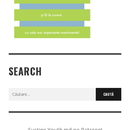
SEARCH
Caută
după:
Susține Youth.md pe Patreon!