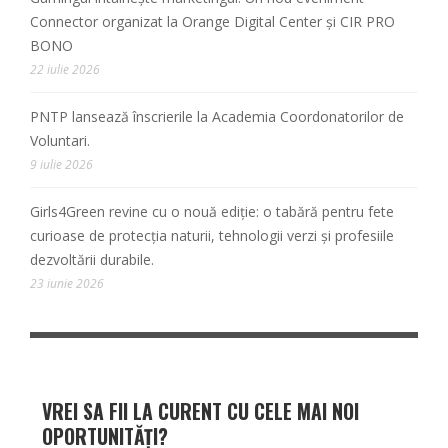
Connector organizat la Orange Digital Center și CIR PRO
BONO
22 iulie 2026
PNTP lansează înscrierile la Academia Coordonatorilor de
Voluntari.
9 iulie 2026
Girls4Green revine cu o nouă ediție: o tabără pentru fete
curioase de protecția naturii, tehnologii verzi și profesiile
dezvoltării durabile.
23 iunie 2026
VREI SA FII LA CURENT CU CELE MAI NOI
OPORTUNITĂȚI?