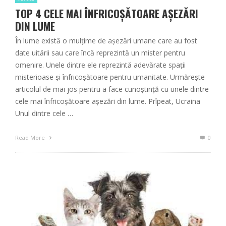
TOP 4 CELE MAI ÎNFRICOȘĂTOARE AȘEZĂRI
DIN LUME
În lume există o mulțime de așezări umane care au fost
date uitării sau care încă reprezintă un mister pentru
omenire. Unele dintre ele reprezintă adevărate spații
misterioase și înfricoșătoare pentru umanitate. Urmărește
articolul de mai jos pentru a face cunoștință cu unele dintre
cele mai înfricoșătoare așezări din lume. Prîpeat, Ucraina
Unul dintre cele …
Read More
0