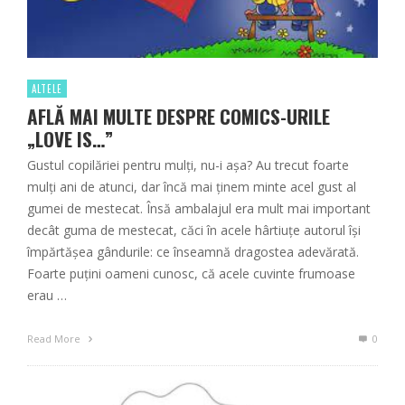
ALTELE
AFLĂ MAI MULTE DESPRE COMICS-URILE
„LOVE IS…”
Gustul copilăriei pentru mulți, nu-i așa? Au trecut foarte
mulți ani de atunci, dar încă mai ținem minte acel gust al
gumei de mestecat. Însă ambalajul era mult mai important
decât guma de mestecat, căci în acele hârtiuțe autorul își
împărtășea gândurile: ce înseamnă dragostea adevărată.
Foarte puțini oameni cunosc, că acele cuvinte frumoase
erau …
Read More
0