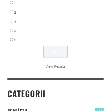
1
2
3
4
5
View Results
CATEGORII
#CASĂȘTII
632