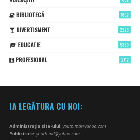
BIBLIOTECĂ
1692
DIVERTISMENT
2223
EDUCATIE
5339
PROFESIONAL
2712
IA LEGĂTURA CU NOI:
Administrația site-ului
:
youth.md@yahoo.com
Publicitate
:
youth.md@yahoo.com