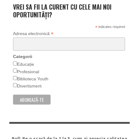
VREI SA FII LA CURENT CU CELE MAI NOI
OPORTUNITĂȚI?
*
indicates required
*
Adresa electronică
Categorii
Educație
Profesional
Biblioteca Youth
Divertisment
Poll: Pe o scară de la 1 la 5, cum ai aprecia calitatea