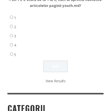
articolelor paginii youth.md?
1
2
3
4
5
View Results
CATEGORII