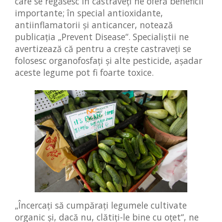
care se regăsesc în castraveţi ne oferă beneficii
importante; în special antioxidante,
antiinflamatorii şi anticancer, notează
publicaţia „Prevent Disease“. Specialiştii ne
avertizează că pentru a creşte castraveţi se
folosesc organofosfaţi şi alte pesticide, aşadar
aceste legume pot fi foarte toxice.
„Încercaţi să cumpăraţi legumele cultivate
organic şi, dacă nu, clătiţi-le bine cu oţet“, ne