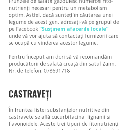
Frunzele de salată găzduiesc numeroși fito-
nutrienți necesari pentru un metabolism
optim. Astfel, dacă sunteți în căutarea unei
legume de acest gen, adresați-vă pe grupul de
pe Facebook
“Susținem afacerile locale”
unde vă vor ajuta să contactați furnizorii care
se ocupă cu vinderea acestor legume.
Pentru început am dori să vă recomandăm
producătorii de salată creață din satul Zaim.
Nr. de telefon: 078691718
CASTRAVEȚI
În fruntea listei substanţelor nutritive din
castravete se află cucurbitacina, lignanii şi
flavonoidele. Aceste trei tipuri de fitonutrienţi