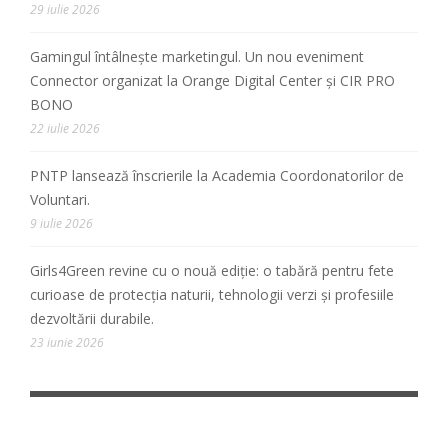
29 iulie 2026
Gamingul întâlnește marketingul. Un nou eveniment
Connector organizat la Orange Digital Center și CIR PRO
BONO
22 iulie 2026
PNTP lansează înscrierile la Academia Coordonatorilor de
Voluntari.
9 iulie 2026
Girls4Green revine cu o nouă ediție: o tabără pentru fete
curioase de protecția naturii, tehnologii verzi și profesiile
dezvoltării durabile.
23 iunie 2026