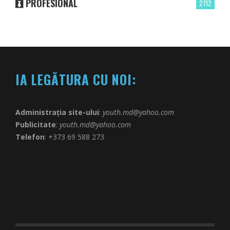
PROFESIONAL
2712
IA LEGĂTURA CU NOI:
Administrația site-ului
:
youth.md@yahoo.com
Publicitate
:
youth.md@yahoo.com
Telefon
: +373 69 588 273