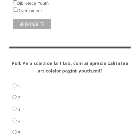
Biblioteca Youth
Divertisment
Poll: Pe o scară de la 1 la 5, cum ai aprecia calitatea
articolelor paginii youth.md?
1
2
3
4
5