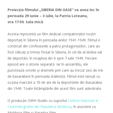
Proiecţia filmului „SIBERIA DIN OASE” va avea loc în
perioada 29 iunie – 3 iulie, la Patria Loteanu,
ora 17:50. Sala mică.
Acesta reprezintă un film dedicat compatrioţilor noştri
deportaţi în Siberia în perioada anilor 1941-1949. Filmul e
construit din confesiunile a patru protagoniştilor, care au
fost ridicaţi şi trimişi forţat în Siberia, în cel de-al doilea val
de deportări, în noaptea din 6 spre 7 iulie 1949. Fiecare
episod are o istorie separată. Iar în ansamblu, ele
punctează ororile şi dramele prin care au trecut zeci de mii
de basarabeni în perioada stalinistă. Filmul este lansat cu
ocazia marcării a 70 de ani de la deportările din Basarabia
din 1949. Toate întâmplările din acest film sunt adevărate.
O producție OWH Studio cu suportul
Centrul Naţional al
Cinematografiei din Republica Moldova
, în asociere cu
Moldova-Film și Paradox Film.