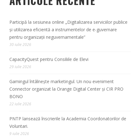
ARTICOLE RECENTE
Participă la sesiunea online „Digitalizarea serviciilor publice
și utilizarea eficientă a instrumentelor de e-guvernare
pentru organizații neguvernamentale”
30 iulie 2026
CapacityQuest pentru Consiliile de Elevi
29 iulie 2026
Gamingul întâlnește marketingul. Un nou eveniment
Connector organizat la Orange Digital Center și CIR PRO
BONO
22 iulie 2026
PNTP lansează înscrierile la Academia Coordonatorilor de
Voluntari.
9 iulie 2026