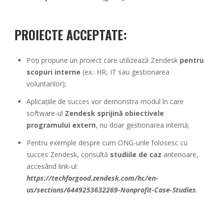
PROIECTE ACCEPTATE:
Poți propune un proiect care utilizează Zendesk
pentru
scopuri interne
(ex.: HR, IT sau gestionarea
voluntarilor);
Aplicațiile de succes vor demonstra modul în care
software-ul
Zendesk sprijină obiectivele
programului extern
, nu doar gestionarea internă;
Pentru exemple despre cum ONG-urile folosesc cu
succes Zendesk, consultă
studiile de caz
anterioare,
accesând link-ul:
https://techforgood.zendesk.com/hc/en-
us/sections/6449253632269-Nonprofit-Case-Studies
.