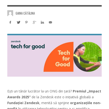
GAINA CĂTĂLINA
Ești un tânăr lucrător la un ONG din țară?
Premiul „Impact
Awards 2025”
de la Zendesk este o inițiativă globală a
Fundației Zendesk
, menită să sprijine
organizațiile non-
profit
în utilizarea tehnologiilor pentru a-și amplifica