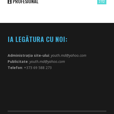
PROFESIONAL
2712
IA LEGĂTURA CU NOI:
Administrația site-ului
:
youth.md@yahoo.com
Publicitate
:
youth.md@yahoo.com
Telefon
: +373 69 588 273