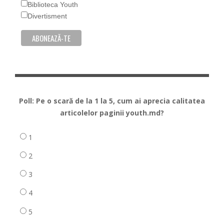
Biblioteca Youth
Divertisment
Poll: Pe o scară de la 1 la 5, cum ai aprecia calitatea
articolelor paginii youth.md?
1
2
3
4
5