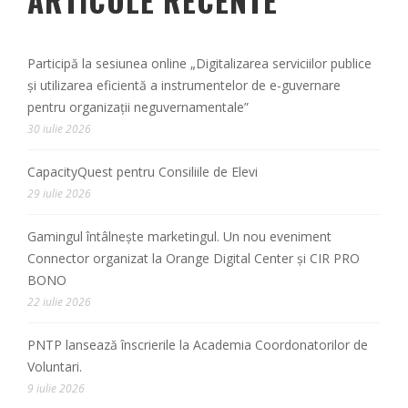
ARTICOLE RECENTE
Participă la sesiunea online „Digitalizarea serviciilor publice
și utilizarea eficientă a instrumentelor de e-guvernare
pentru organizații neguvernamentale”
30 iulie 2026
CapacityQuest pentru Consiliile de Elevi
29 iulie 2026
Gamingul întâlnește marketingul. Un nou eveniment
Connector organizat la Orange Digital Center și CIR PRO
BONO
22 iulie 2026
PNTP lansează înscrierile la Academia Coordonatorilor de
Voluntari.
9 iulie 2026