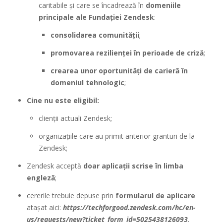
caritabile și care se încadrează în
domeniile
principale ale Fundației Zendesk
:
consolidarea comunității
;
promovarea rezilienței în perioade de criză
;
crearea unor oportunități de carieră în
domeniul tehnologic
;
Cine nu este eligibil:
clienții actuali Zendesk;
organizațiile care au primit anterior granturi de la
Zendesk;
Zendesk acceptă
doar aplicații scrise în limba
engleză
;
cererile trebuie depuse prin
formularul de aplicare
atașat aici:
https://techforgood.zendesk.com/hc/en-
us/requests/new?ticket_form_id=5025438126093
.