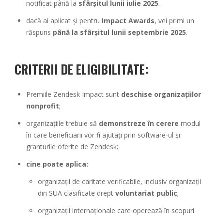
notificat până la
sfârșitul lunii iulie 2025
.
dacă ai aplicat și pentru
Impact Awards
, vei primi un
răspuns
până la sfârșitul lunii septembrie 2025
.
CRITERII DE ELIGIBILITATE
:
Premiile Zendesk Impact sunt
deschise organizațiilor
nonprofit
;
organizațiile trebuie să
demonstreze în cerere
modul
în care beneficiarii vor fi ajutați prin software-ul și
granturile oferite de Zendesk;
cine poate aplica:
organizații de caritate verificabile, inclusiv organizații
din SUA clasificate drept
voluntariat public
;
organizații internaționale care operează în scopuri