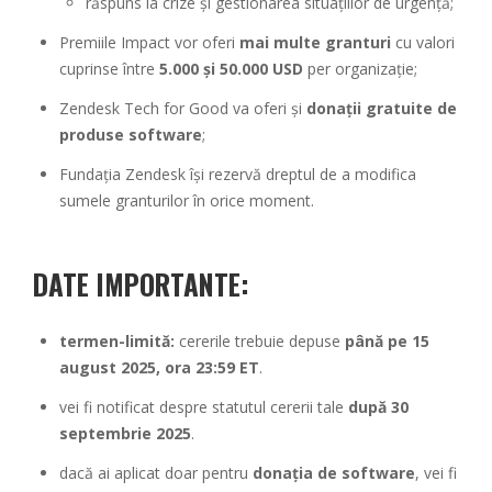
răspuns la crize și gestionarea situațiilor de urgență;
Premiile Impact vor oferi
mai multe granturi
cu valori
cuprinse între
5.000 și 50.000 USD
per organizație;
Zendesk Tech for Good va oferi și
donații gratuite de
produse software
;
Fundația Zendesk își rezervă dreptul de a modifica
sumele granturilor în orice moment.
DATE IMPORTANTE:
termen-limită:
cererile trebuie depuse
până pe 15
august 2025, ora 23:59 ET
.
vei fi notificat despre statutul cererii tale
după 30
septembrie 2025
.
dacă ai aplicat doar pentru
donația de software
, vei fi