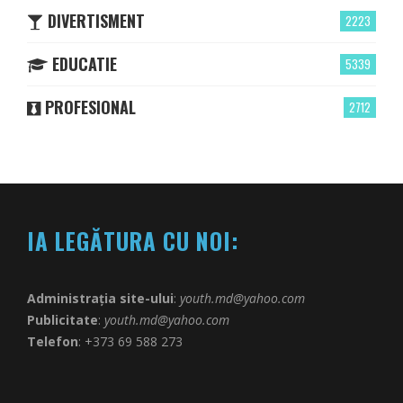
DIVERTISMENT
2223
EDUCATIE
5339
PROFESIONAL
2712
IA LEGĂTURA CU NOI:
Administrația site-ului
:
youth.md@yahoo.com
Publicitate
:
youth.md@yahoo.com
Telefon
: +373 69 588 273