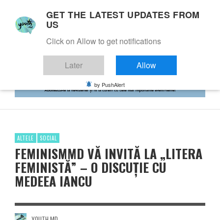
GET THE LATEST UPDATES FROM
US
Click on Allow to get notifications
Later
Allow
by PushAlert
ALTELE
SOCIAL
FEMINISMMD VĂ INVITĂ LA „LITERA
FEMINISTĂ” – O DISCUȚIE CU
MEDEEA IANCU
YOUTH.MD