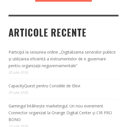
ARTICOLE RECENTE
Participă la sesiunea online „Digitalizarea serviciilor publice
și utilizarea eficientă a instrumentelor de e-guvernare
pentru organizații neguvernamentale”
30 iulie 2026
CapacityQuest pentru Consiliile de Elevi
29 iulie 2026
Gamingul întâlnește marketingul. Un nou eveniment
Connector organizat la Orange Digital Center și CIR PRO
BONO
22 iulie 2026