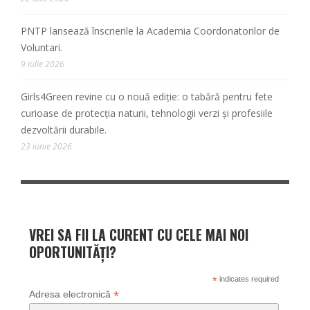
PNTP lansează înscrierile la Academia Coordonatorilor de
Voluntari.
9 iulie 2026
Girls4Green revine cu o nouă ediție: o tabără pentru fete
curioase de protecția naturii, tehnologii verzi și profesiile
dezvoltării durabile.
23 iunie 2026
VREI SA FII LA CURENT CU CELE MAI NOI
OPORTUNITĂȚI?
*
indicates required
*
Adresa electronică