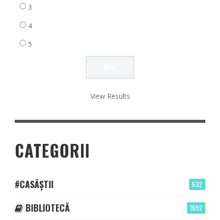
3
4
5
View Results
CATEGORII
#CASĂȘTII
632
BIBLIOTECĂ
1692