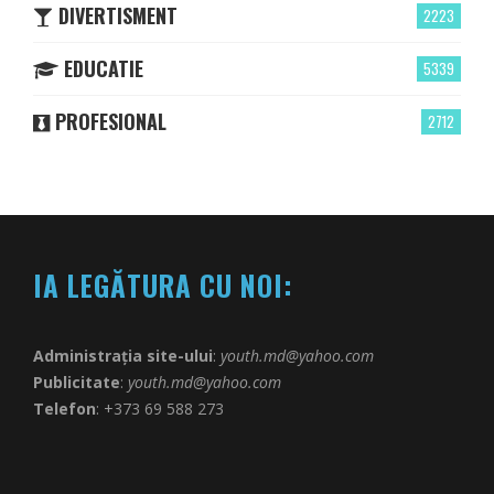
DIVERTISMENT
2223
EDUCATIE
5339
PROFESIONAL
2712
IA LEGĂTURA CU NOI:
Administrația site-ului
:
youth.md@yahoo.com
Publicitate
:
youth.md@yahoo.com
Telefon
: +373 69 588 273