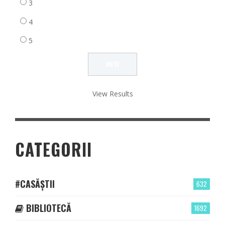
3
4
5
View Results
CATEGORII
#CASĂȘTII
632
BIBLIOTECĂ
1692