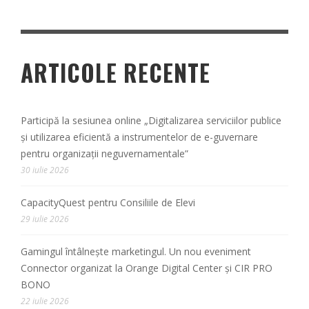
ARTICOLE RECENTE
Participă la sesiunea online „Digitalizarea serviciilor publice
și utilizarea eficientă a instrumentelor de e-guvernare
pentru organizații neguvernamentale”
30 iulie 2026
CapacityQuest pentru Consiliile de Elevi
29 iulie 2026
Gamingul întâlnește marketingul. Un nou eveniment
Connector organizat la Orange Digital Center și CIR PRO
BONO
22 iulie 2026