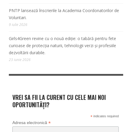
PNTP lansează înscrierile la Academia Coordonatorilor de
Voluntari.
9 iulie 2026
Girls4Green revine cu o nouă ediție: o tabără pentru fete
curioase de protecția naturii, tehnologii verzi și profesiile
dezvoltării durabile.
23 iunie 2026
VREI SA FII LA CURENT CU CELE MAI NOI
OPORTUNITĂȚI?
*
indicates required
*
Adresa electronică