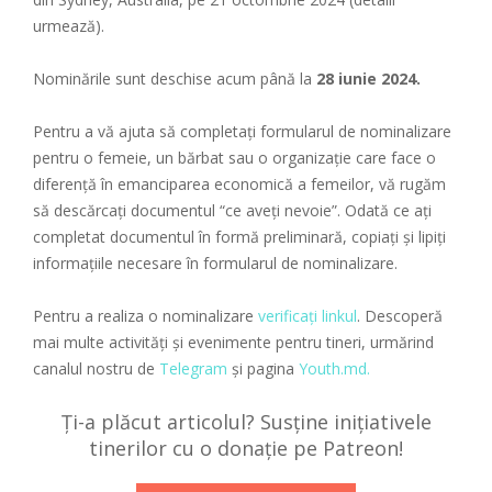
urmează).
Nominările sunt deschise acum până la
28 iunie 2024.
Pentru a vă ajuta să completați formularul de nominalizare
pentru o femeie, un bărbat sau o organizație care face o
diferență în emanciparea economică a femeilor, vă rugăm
să descărcați documentul “ce aveți nevoie”. Odată ce ați
completat documentul în formă preliminară, copiați și lipiți
informațiile necesare în formularul de nominalizare.
Pentru a realiza o nominalizare
verificați linkul
. Descoperă
mai multe activități și evenimente pentru tineri, urmărind
canalul nostru de
Telegram
și pagina
Youth.md.
Ți-a plăcut articolul? Susține inițiativele
tinerilor cu o donație pe Patreon!