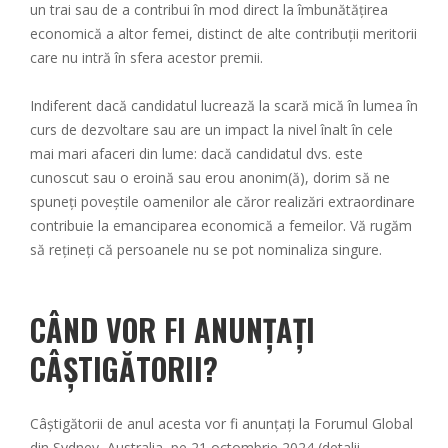
un trai sau de a contribui în mod direct la îmbunătățirea
economică a altor femei, distinct de alte contribuții meritorii
care nu intră în sfera acestor premii.
Indiferent dacă candidatul lucrează la scară mică în lumea în
curs de dezvoltare sau are un impact la nivel înalt în cele
mai mari afaceri din lume: dacă candidatul dvs. este
cunoscut sau o eroină sau erou anonim(ă), dorim să ne
spuneți poveștile oamenilor ale căror realizări extraordinare
contribuie la emanciparea economică a femeilor. Vă rugăm
să rețineți că persoanele nu se pot nominaliza singure.
CÂND VOR FI ANUNȚAȚI
CÂȘTIGĂTORII?
Câștigătorii de anul acesta vor fi anunțați la Forumul Global
din Sydney, Australia, pe 21 octombrie 2024 (detalii