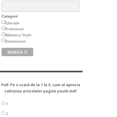
Categorii
Educație
Profesional
Biblioteca Youth
Divertisment
Poll: Pe o scară de la 1 la 5, cum ai aprecia
calitatea articolelor paginii youth.md?
1
2