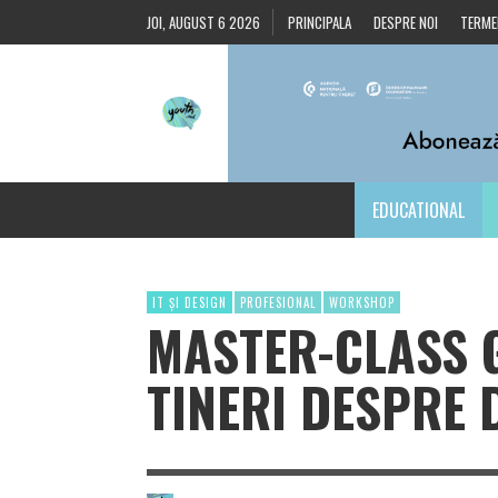
JOI, AUGUST 6 2026
PRINCIPALA
DESPRE NOI
TERMEN
EDUCATIONAL
IT ȘI DESIGN
PROFESIONAL
WORKSHOP
MASTER-CLASS 
TINERI DESPRE 