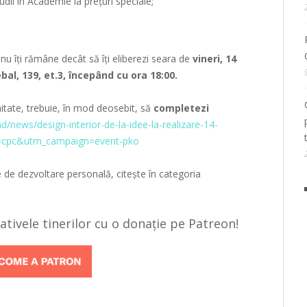
udii în Academie la prețuri speciale;
nu îţi rămâne decât să îţi eliberezi seara de
vineri, 14
bal, 139, et.3, începând cu ora 18:00.
imitate, trebuie, în mod deosebit, să
completezi
md/news/design-interior-de-la-idee-la-realizare-14-
=cpc&utm_campaign=event-pko
de dezvoltare personală, citeşte în categoria
țiativele tinerilor cu o donație pe Patreon!