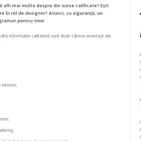
ă afli mai multe despre din surse calificate? Ești
re în rol de designer? Atunci, cu siguranță, un
gramat pentru tine!
ultă informație calitativă sunt doar câteva avantaje ale
.
interior;
erior;
cademy;