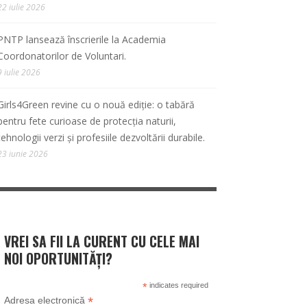
22 iulie 2026
PNTP lansează înscrierile la Academia
Coordonatorilor de Voluntari.
9 iulie 2026
Girls4Green revine cu o nouă ediție: o tabără
pentru fete curioase de protecția naturii,
tehnologii verzi și profesiile dezvoltării durabile.
23 iunie 2026
VREI SA FII LA CURENT CU CELE MAI
NOI OPORTUNITĂȚI?
*
indicates required
*
Adresa electronică