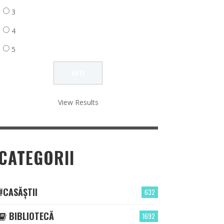
3
4
5
View Results
CATEGORII
#CASĂȘTII
632
BIBLIOTECĂ
1692