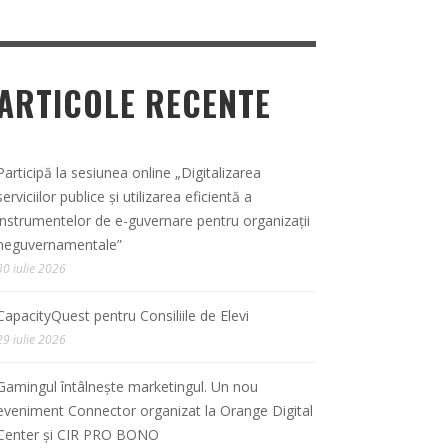
ARTICOLE RECENTE
Participă la sesiunea online „Digitalizarea
serviciilor publice și utilizarea eficientă a
instrumentelor de e-guvernare pentru organizații
neguvernamentale”
30 iulie 2026
CapacityQuest pentru Consiliile de Elevi
29 iulie 2026
Gamingul întâlnește marketingul. Un nou
eveniment Connector organizat la Orange Digital
Center și CIR PRO BONO