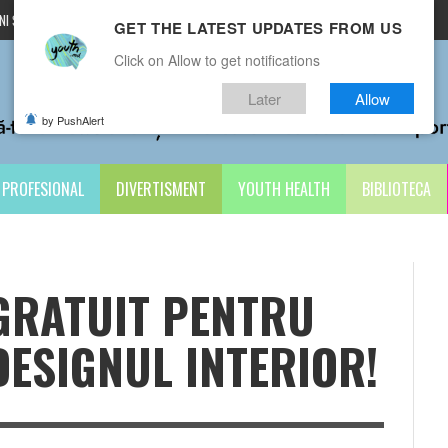
I ȘI CONDIȚII
CONTACTE
GET THE LATEST UPDATES FROM US
Click on Allow to get notifications
Later
Allow
by PushAlert
PROFESIONAL
DIVERTISMENT
YOUTH HEALTH
BIBLIOTECA
GRATUIT PENTRU
DESIGNUL INTERIOR!