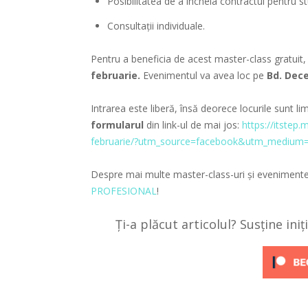
Posibilitatea de a încheia contractul pentru st
Consultații individuale.
Pentru a beneficia de acest master-class gratuit, 
februarie.
Evenimentul va avea loc pe
Bd. Dece
Intrarea este liberă, însă deorece locurile sunt l
formularul
din link-ul de mai jos:
https://itstep.
februarie/?utm_source=facebook&utm_medium
Despre mai multe master-class-uri şi evenimente 
PROFESIONAL
!
Ți-a plăcut articolul? Susține ini