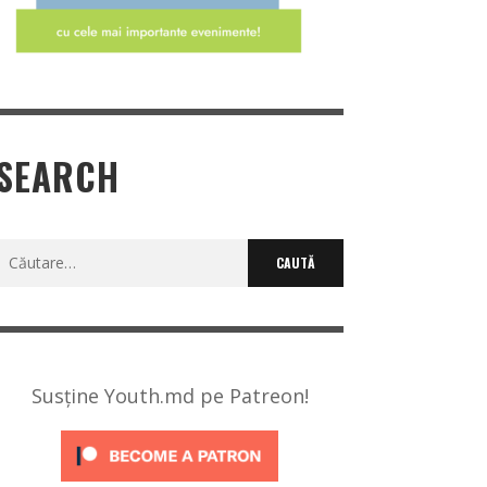
SEARCH
Caută
după:
Susține Youth.md pe Patreon!