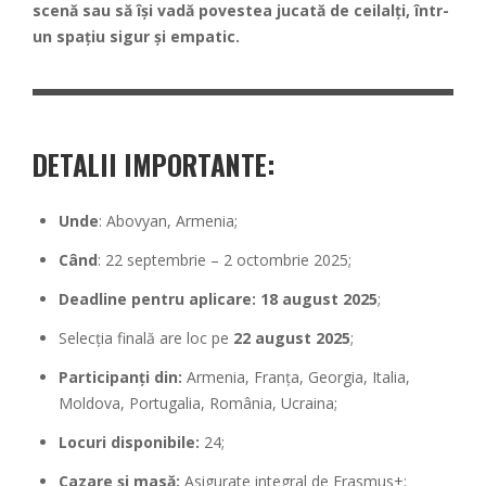
scenă sau să își vadă povestea jucată de ceilalți, într-
un spațiu sigur și empatic.
DETALII IMPORTANTE:
Unde
: Abovyan, Armenia;
Când
: 22 septembrie – 2 octombrie 2025;
Deadline pentru aplicare:
18 august 2025
;
Selecția finală are loc pe
22 august 2025
;
Participanți din:
Armenia, Franța, Georgia, Italia,
Moldova, Portugalia, România, Ucraina;
Locuri disponibile:
24;
Cazare și masă:
Asigurate integral de Erasmus+;