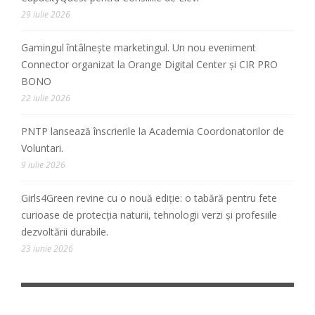
29 iulie 2026
Gamingul întâlnește marketingul. Un nou eveniment
Connector organizat la Orange Digital Center și CIR PRO
BONO
22 iulie 2026
PNTP lansează înscrierile la Academia Coordonatorilor de
Voluntari.
9 iulie 2026
Girls4Green revine cu o nouă ediție: o tabără pentru fete
curioase de protecția naturii, tehnologii verzi și profesiile
dezvoltării durabile.
23 iunie 2026