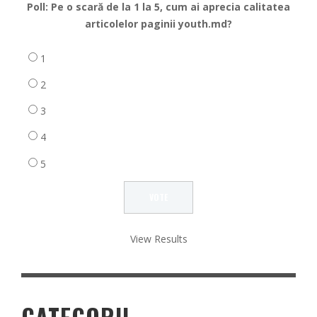
Poll: Pe o scară de la 1 la 5, cum ai aprecia calitatea
articolelor paginii youth.md?
1
2
3
4
5
View Results