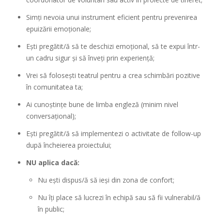
Simți nevoia unui instrument eficient pentru prevenirea
epuizării emoționale;
Ești pregătit/ă să te deschizi emoțional, să te expui într-
un cadru sigur și să înveți prin experiență;
Vrei să folosești teatrul pentru a crea schimbări pozitive
în comunitatea ta;
Ai cunoștințe bune de limba engleză (minim nivel
conversațional);
Ești pregătit/ă să implementezi o activitate de follow-up
după încheierea proiectului;
NU aplica dacă:
Nu ești dispus/ă să ieși din zona de confort;
Nu îți place să lucrezi în echipă sau să fii vulnerabil/ă
în public;