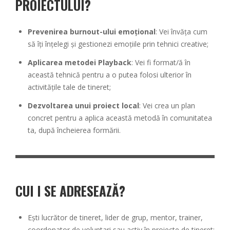
PROIECTULUI?
Prevenirea burnout-ului emoțional
: Vei învăța cum
să îți înțelegi și gestionezi emoțiile prin tehnici creative;
Aplicarea metodei Playback
: Vei fi format/ă în
această tehnică pentru a o putea folosi ulterior în
activitățile tale de tineret;
Dezvoltarea unui proiect local
: Vei crea un plan
concret pentru a aplica această metodă în comunitatea
ta, după încheierea formării.
CUI I SE ADRESEAZĂ?
Ești lucrător de tineret, lider de grup, mentor, trainer,
coordonator de voluntari sau activ în proiecte de tineret;