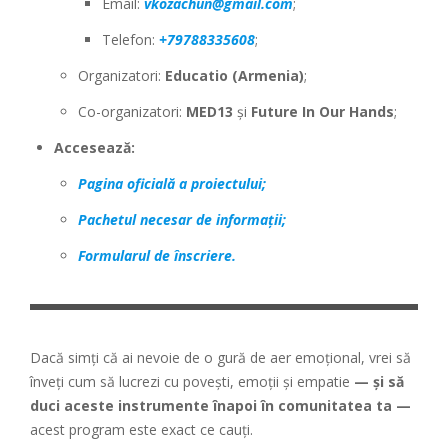
Email:
vkozachun@gmail.com
;
Telefon:
+79788335608
;
Organizatori:
Educatio (Armenia)
;
Co-organizatori:
MED13
și
Future In Our Hands
;
Accesează:
Pagina oficială a proiectului;
Pachetul necesar de informații;
Formularul de înscriere.
Dacă simți că ai nevoie de o gură de aer emoțional, vrei să
înveți cum să lucrezi cu povești, emoții și empatie
— și să
duci aceste instrumente înapoi în comunitatea ta —
acest program este exact ce cauți.