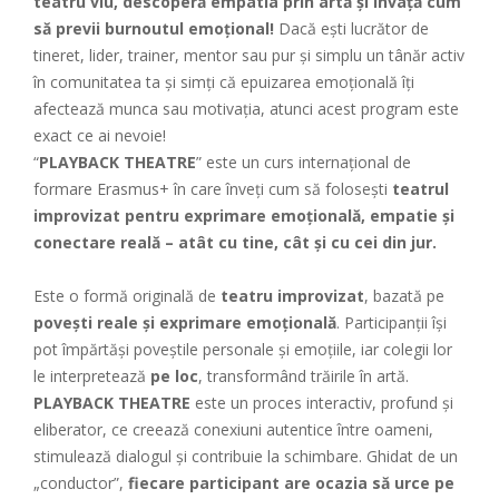
teatru viu, descoperă empatia prin artă și învață cum
să previi burnoutul emoțional!
Dacă ești lucrător de
tineret, lider, trainer, mentor sau pur și simplu un tânăr activ
în comunitatea ta și simți că epuizarea emoțională îți
afectează munca sau motivația, atunci acest program este
exact ce ai nevoie!
“
PLAYBACK THEATRE
” este un curs internațional de
formare Erasmus+ în care înveți cum să folosești
teatrul
improvizat pentru exprimare emoțională, empatie și
conectare reală – atât cu tine, cât și cu cei din jur.
Este o formă originală de
teatru improvizat
, bazată pe
povești reale și exprimare emoțională
. Participanții își
pot împărtăși poveștile personale și emoțiile, iar colegii lor
le interpretează
pe loc
, transformând trăirile în artă.
PLAYBACK THEATRE
este un proces interactiv, profund și
eliberator, ce creează conexiuni autentice între oameni,
stimulează dialogul și contribuie la schimbare. Ghidat de un
„conductor”,
fiecare participant are ocazia să urce pe