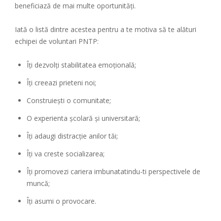
beneficiază de mai multe oportunități.
Iată o listă dintre acestea pentru a te motiva să te alături
echipei de voluntari PNTP:
Îți dezvolți stabilitatea emoțională;
Îți creeazi prieteni noi;
Construiești o comunitate;
O experienta școlară și universitară;
Îți adaugi distracție anilor tăi;
Îți va creste socializarea;
Îți promovezi cariera imbunatatindu-ti perspectivele de
muncă;
Îți asumi o provocare.