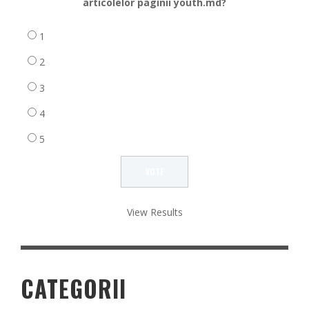
articolelor paginii youth.md?
1
2
3
4
5
View Results
CATEGORII