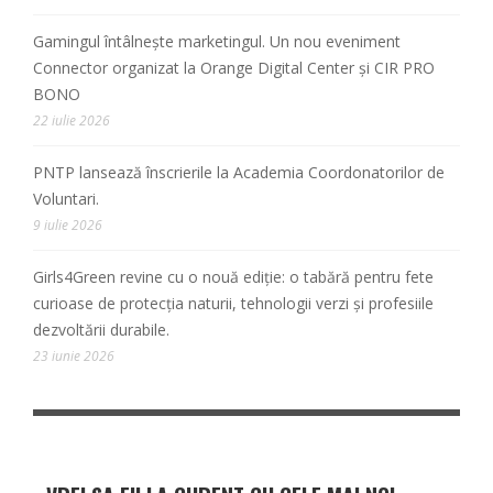
Gamingul întâlnește marketingul. Un nou eveniment
Connector organizat la Orange Digital Center și CIR PRO
BONO
22 iulie 2026
PNTP lansează înscrierile la Academia Coordonatorilor de
Voluntari.
9 iulie 2026
Girls4Green revine cu o nouă ediție: o tabără pentru fete
curioase de protecția naturii, tehnologii verzi și profesiile
dezvoltării durabile.
23 iunie 2026