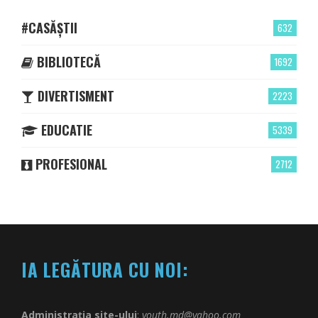
#CASĂȘTII
632
BIBLIOTECĂ
1692
DIVERTISMENT
2223
EDUCATIE
5339
PROFESIONAL
2712
IA LEGĂTURA CU NOI:
Administrația site-ului
:
youth.md@yahoo.com