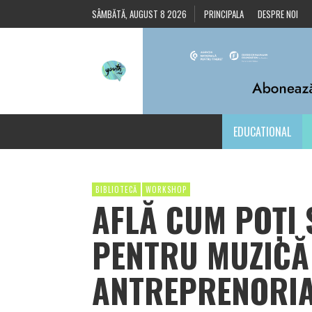
SÂMBĂTĂ, AUGUST 8 2026
PRINCIPALA
DESPRE NOI
EDUCATIONAL
BIBLIOTECĂ
WORKSHOP
AFLĂ CUM POŢI 
PENTRU MUZICĂ
ANTREPRENORIAT