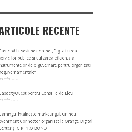
ARTICOLE RECENTE
Participă la sesiunea online „Digitalizarea
serviciilor publice și utilizarea eficientă a
instrumentelor de e-guvernare pentru organizații
neguvernamentale”
30 iulie 2026
CapacityQuest pentru Consiliile de Elevi
29 iulie 2026
Gamingul întâlnește marketingul. Un nou
eveniment Connector organizat la Orange Digital
Center și CIR PRO BONO