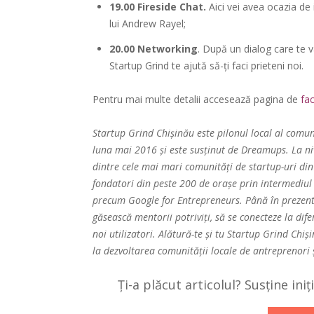
19.00 Fireside Chat.
Aici vei avea ocazia de i
lui Andrew Rayel;
20.00 Networking
. După un dialog care te v
Startup Grind te ajută să-ți faci prieteni noi.
Pentru mai multe detalii accesează pagina de
fac
Startup Grind Chișinău este pilonul local al comun
luna mai 2016 și este susținut de Dreamups. La niv
dintre cele mai mari comunități de startup-uri din
fondatori din peste 200 de orașe prin intermediul 
precum Google for Entrepreneurs. Până în prezent,
găsească mentorii potriviți, să se conecteze la dife
noi utilizatori. Alătură-te și tu Startup Grind Chiș
la dezvoltarea comunității locale de antreprenori ș
Ți-a plăcut articolul? Susține ini