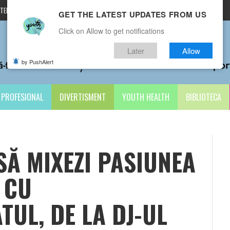
TERMENI ȘI CONDIȚII
CONTACTE
GET THE LATEST UPDATES FROM US
Click on Allow to get notifications
Later
Allow
by PushAlert
PROFESIONAL
DIVERTISMENT
YOUTH HEALTH
BIBLIOTECA
SĂ MIXEZI PASIUNEA
 CU
UL, DE LA DJ-UL