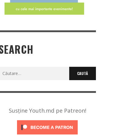
SEARCH
Caută
după:
Susține Youth.md pe Patreon!