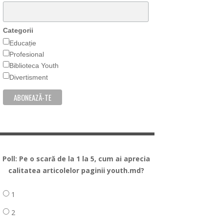
Categorii
Educație
Profesional
Biblioteca Youth
Divertisment
Poll: Pe o scară de la 1 la 5, cum ai aprecia
calitatea articolelor paginii youth.md?
1
2