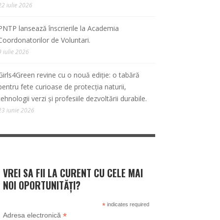
22 iulie 2026
PNTP lansează înscrierile la Academia
Coordonatorilor de Voluntari.
9 iulie 2026
Girls4Green revine cu o nouă ediție: o tabără
pentru fete curioase de protecția naturii,
tehnologii verzi și profesiile dezvoltării durabile.
23 iunie 2026
VREI SA FII LA CURENT CU CELE MAI
NOI OPORTUNITĂȚI?
*
indicates required
*
Adresa electronică