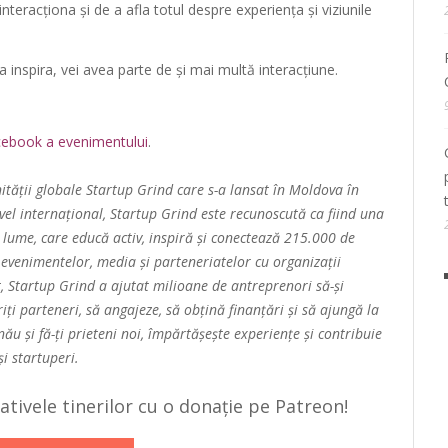
nteracționa și de a afla totul despre experiența și viziunile
a inspira, vei avea parte de și mai multă interacțiune.
ebook a evenimentului
.
ității globale Startup Grind care s-a lansat în Moldova în
el internațional, Startup Grind este recunoscută ca fiind una
 lume, care educă activ, inspiră și conectează 215.000 de
evenimentelor, media și parteneriatelor cu organizații
 Startup Grind a ajutat milioane de antreprenori să-și
riți parteneri, să angajeze, să obțină finanțări și să ajungă la
inău și fă-ți prieteni noi, împărtășește experiențe și contribuie
i startuperi.
țiativele tinerilor cu o donație pe Patreon!