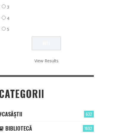
3
4
5
View Results
CATEGORII
#CASĂȘTII
632
BIBLIOTECĂ
1692