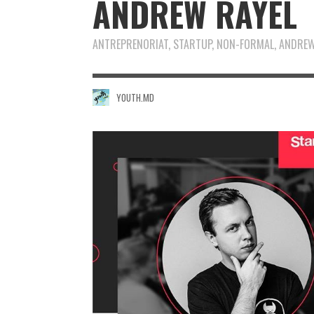
ANDREW RAYEL
ANTREPRENORIAT, STARTUP, NON-FORMAL, ANDREW
YOUTH.MD