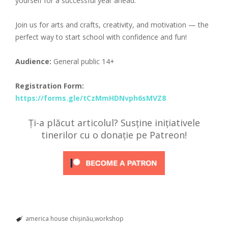
yourself for a successful year ahead.
Join us for arts and crafts, creativity, and motivation — the
perfect way to start school with confidence and fun!
Audience:
General public 14+
Registration Form:
https://forms.gle/tCzMmHDNvph6sMVZ8
Ți-a plăcut articolul? Susține inițiativele
tinerilor cu o donație pe Patreon!
america house chişinău
workshop