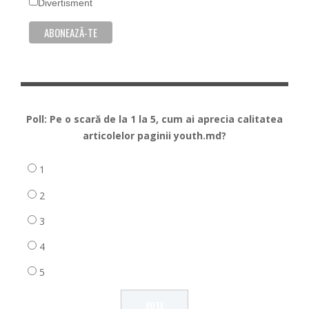
Divertisment
Poll: Pe o scară de la 1 la 5, cum ai aprecia calitatea
articolelor paginii youth.md?
1
2
3
4
5