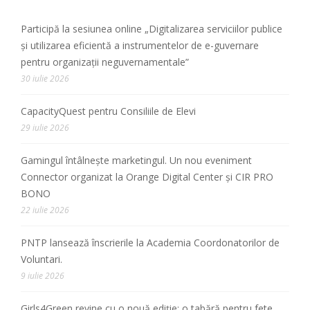
Participă la sesiunea online „Digitalizarea serviciilor publice
și utilizarea eficientă a instrumentelor de e-guvernare
pentru organizații neguvernamentale”
30 iulie 2026
CapacityQuest pentru Consiliile de Elevi
29 iulie 2026
Gamingul întâlnește marketingul. Un nou eveniment
Connector organizat la Orange Digital Center și CIR PRO
BONO
22 iulie 2026
PNTP lansează înscrierile la Academia Coordonatorilor de
Voluntari.
9 iulie 2026
Girls4Green revine cu o nouă ediție: o tabără pentru fete