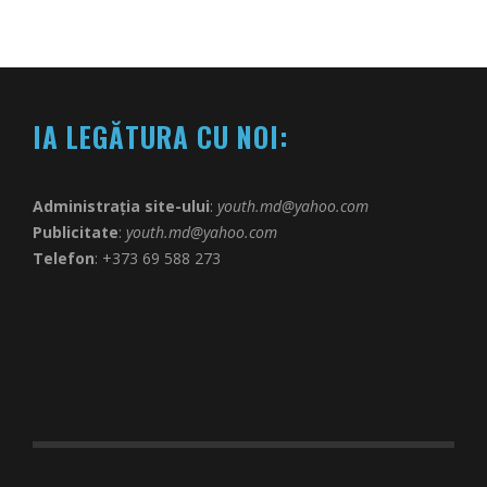
IA LEGĂTURA CU NOI:
Administrația site-ului
:
youth.md@yahoo.com
Publicitate
:
youth.md@yahoo.com
Telefon
: +373 69 588 273