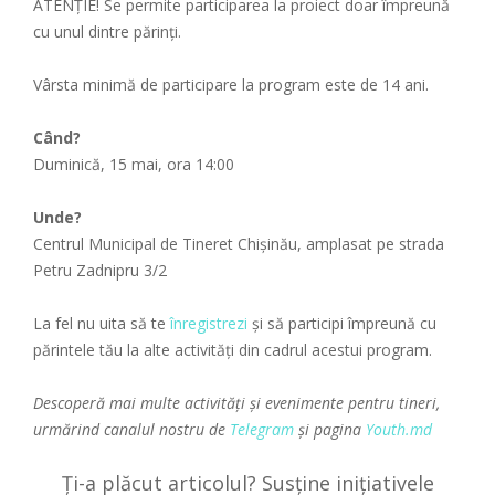
ATENŢIE! Se permite participarea la proiect doar împreună
cu unul dintre părinți.
Vârsta minimă de participare la program este de 14 ani.
Când?
Duminică, 15 mai, ora 14:00
Unde?
Centrul Municipal de Tineret Chișinău, amplasat pe strada
Petru Zadnipru 3/2
La fel nu uita să te
înregistrezi
și să participi împreună cu
părintele tău la alte activități din cadrul acestui program.
Descoperă mai multe activități și evenimente pentru tineri,
urmărind canalul nostru de
Telegram
și pagina
Youth.md
Ți-a plăcut articolul? Susține inițiativele