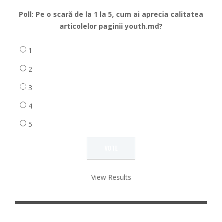
Poll: Pe o scară de la 1 la 5, cum ai aprecia calitatea
articolelor paginii youth.md?
1
2
3
4
5
View Results