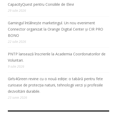
CapacityQuest pentru Consiliile de Elevi
29 iulie 2026
Gamingul întâlnește marketingul. Un nou eveniment
Connector organizat la Orange Digital Center și CIR PRO
BONO
22 iulie 2026
PNTP lansează înscrierile la Academia Coordonatorilor de
Voluntari.
9 iulie 2026
Girls4Green revine cu o nouă ediție: o tabără pentru fete
curioase de protecția naturii, tehnologii verzi și profesiile
dezvoltării durabile.
23 iunie 2026