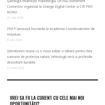
Gamingul întâlnește marketingul. Un nou eveniment
Connector organizat la Orange Digital Center și CIR PRO
BONO
22 iulie 2026
PNTP lansează înscrierile la Academia Coordonatorilor de
Voluntari.
9 iulie 2026
Girls4Green revine cu o nouă ediție: o tabără pentru fete
curioase de protecția naturii, tehnologii verzi și profesiile
dezvoltării durabile.
23 iunie 2026
VREI SA FII LA CURENT CU CELE MAI NOI
OPORTUNITĂȚI?