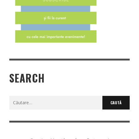
SEARCH
Caută
după: