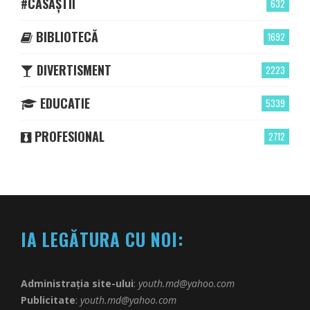
#CASĂȘTII
632
BIBLIOTECĂ
1692
DIVERTISMENT
2223
EDUCATIE
5339
PROFESIONAL
2712
IA LEGĂTURA CU NOI:
Administrația site-ului
:
youth.md@yahoo.com
Publicitate
:
youth.md@yahoo.com