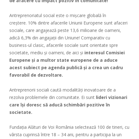
de afacere cu impact pozitiv în comunitate!
Antreprenoriatul social este o mișcare globală în
creștere. 10% dintre afacerile Uniunii Europene sunt afaceri
sociale, care angajează peste 13,6 milioane de oameni,
adică 6,3% din angajații din Uniune! Comparativ cu
business-ul clasic, afacerile sociale sunt orientate spre
societate, mediu și oameni, de aici și
interesul Comisiei
Europene și a multor state europene de a aduce
acest subiect pe agenda publică și a crea un cadru
favorabil de dezvoltare.
Antreprenorii sociali caută modalități inovatoare de a
rezolva problemele din comunitate. Ei sunt
lideri vizionari
care își doresc să aducă schimbări pozitive în
societate.
Fundația Alături de Voi România selectează 100 de tineri, cu
vârsta cuprinsă între 18 – 34 ani, pentru a participa la un