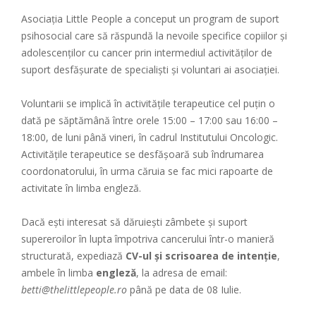
Asociația Little People a conceput un program de suport
psihosocial care să răspundă la nevoile specifice copiilor și
adolescenților cu cancer prin intermediul activităților de
suport desfășurate de specialiști și voluntari ai asociației.
Voluntarii se implică în activitățile terapeutice cel puțin o
dată pe săptămână între orele 15:00 – 17:00 sau 16:00 –
18:00, de luni până vineri, în cadrul Institutului Oncologic.
Activitățile terapeutice se desfășoară sub îndrumarea
coordonatorului, în urma căruia se fac mici rapoarte de
activitate în limba engleză.
Dacă ești interesat să dăruiești zâmbete și suport
supereroilor în lupta împotriva cancerului într-o manieră
structurată, expediază
CV-ul și scrisoarea de intenție
,
ambele în limba
engleză
, la adresa de email:
betti@thelittlepeople
.
ro
până pe data de 08 Iulie.