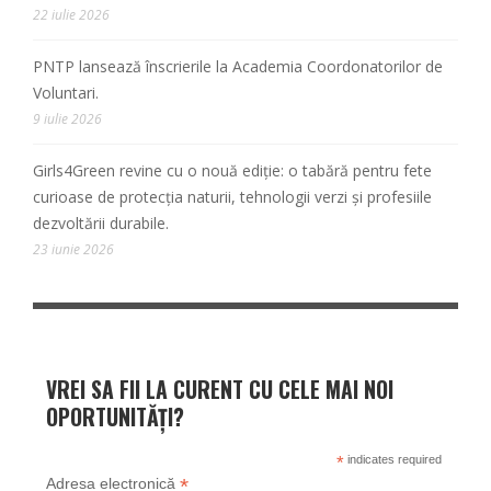
22 iulie 2026
PNTP lansează înscrierile la Academia Coordonatorilor de
Voluntari.
9 iulie 2026
Girls4Green revine cu o nouă ediție: o tabără pentru fete
curioase de protecția naturii, tehnologii verzi și profesiile
dezvoltării durabile.
23 iunie 2026
VREI SA FII LA CURENT CU CELE MAI NOI
OPORTUNITĂȚI?
*
indicates required
*
Adresa electronică