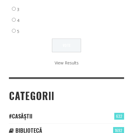
3
4
5
View Results
CATEGORII
#CASĂȘTII
632
BIBLIOTECĂ
1692