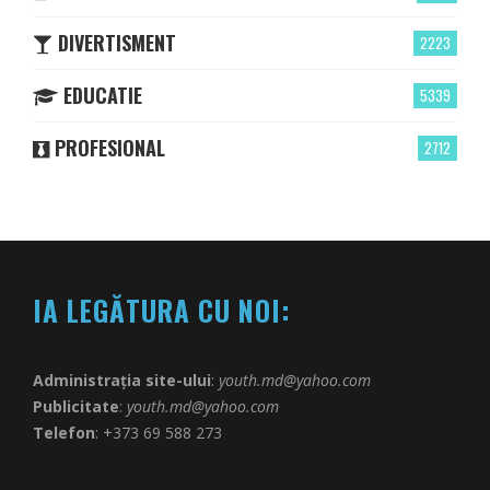
DIVERTISMENT
2223
EDUCATIE
5339
PROFESIONAL
2712
IA LEGĂTURA CU NOI:
Administrația site-ului
:
youth.md@yahoo.com
Publicitate
:
youth.md@yahoo.com
Telefon
: +373 69 588 273