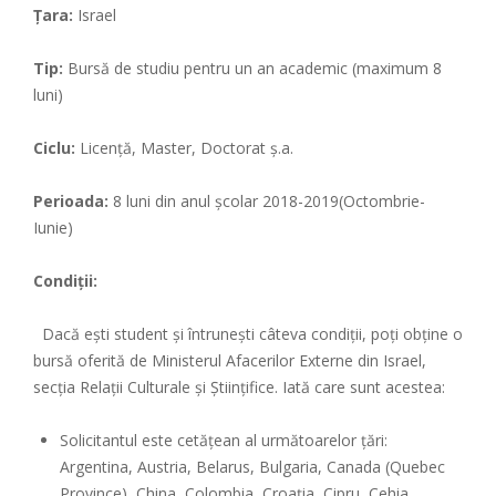
Țara:
Israel
Tip:
Bursă de studiu pentru un an academic (maximum 8
luni)
Ciclu:
Licență, Master, Doctorat ș.a.
Perioada:
8 luni din anul școlar 2018-2019(Octombrie-
Iunie)
Condiții:
Dacă ești student și întrunești câteva condiții, poți obține o
bursă oferită de Ministerul Afacerilor Externe din Israel,
secția Relații Culturale și Științifice. Iată care sunt acestea:
Solicitantul este cetățean al următoarelor țări:
Argentina, Austria, Belarus, Bulgaria, Canada (Quebec
Province), China, Colombia, Croația, Cipru, Cehia,