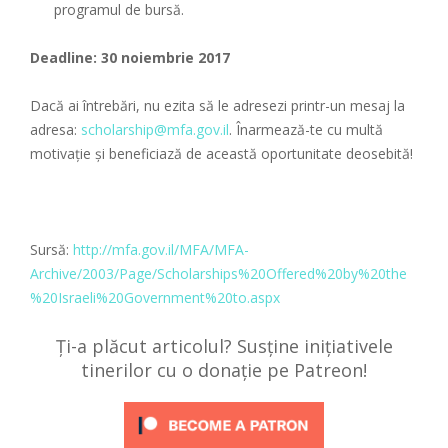
programul de bursă.
Deadline: 30 noiembrie 2017
Dacă ai întrebări, nu ezita să le adresezi printr-un mesaj la
adresa:
scholarship@mfa.gov.il
. Înarmează-te cu multă
motivație și beneficiază de această oportunitate deosebită!
Sursă:
http://mfa.gov.il/MFA/MFA-
Archive/2003/Page/Scholarships%20Offered%20by%20the
%20Israeli%20Government%20to.aspx
Ți-a plăcut articolul? Susține inițiativele
tinerilor cu o donație pe Patreon!