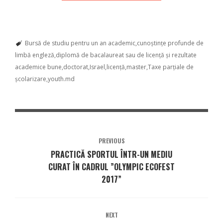
Bursă de studiu pentru un an academic
cunoștințe profunde de
limbă engleză
diplomă de bacalaureat sau de licență și rezultate
academice bune
doctorat
Israel
licență
master
Taxe parțiale de
școlarizare
youth.md
PREVIOUS
PRACTICĂ SPORTUL ÎNTR-UN MEDIU
CURAT ÎN CADRUL ”OLYMPIC ECOFEST
2017”
NEXT