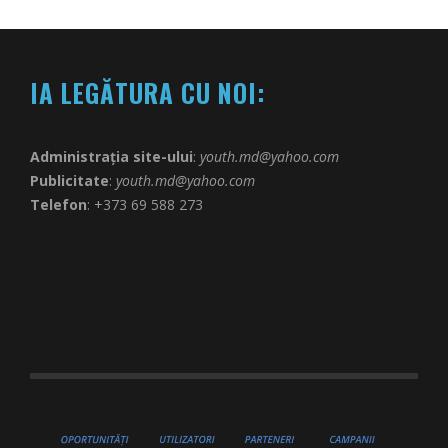
IA LEGĂTURA CU NOI:
Administrația site-ului
:
youth.md@yahoo.com
Publicitate
:
youth.md@yahoo.com
Telefon
: +373 69 588 273