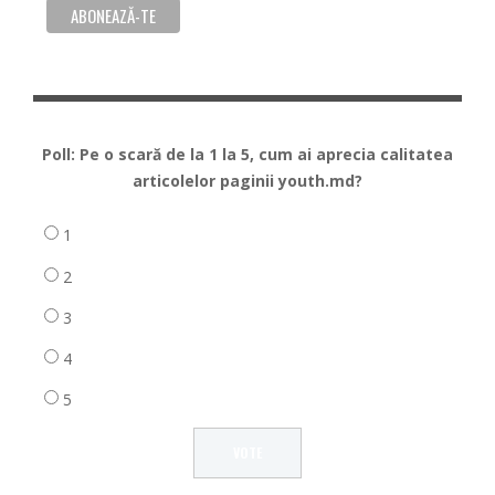
Poll: Pe o scară de la 1 la 5, cum ai aprecia calitatea
articolelor paginii youth.md?
1
2
3
4
5