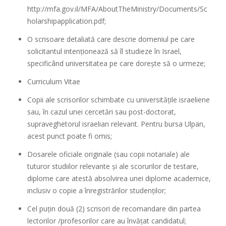
http://mfa.gov.il/MFA/AboutTheMinistry/Documents/Sc
holarshipapplication.pdf
;
O scrisoare detaliată care descrie domeniul pe care
solicitantul intenționează să îl studieze în Israel,
specificând universitatea pe care dorește să o urmeze;
Curriculum Vitae
Copii ale scrisorilor schimbate cu universitățile israeliene
sau, în cazul unei cercetări sau post-doctorat,
supraveghetorul israelian relevant. Pentru bursa Ulpan,
acest punct poate fi omis;
Dosarele oficiale originale (sau copii notariale) ale
tuturor studiilor relevante și ale scorurilor de testare,
diplome care atestă absolvirea unei diplome academice,
inclusiv o copie a înregistrărilor studenților;
Cel puțin două (2) scrisori de recomandare din partea
lectorilor /profesorilor care au învățat candidatul;