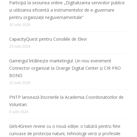
Participă la sesiunea online „Digitalizarea serviciilor publice
și utilizarea eficientă a instrumentelor de e-guvernare
pentru organizații neguvernamentale”
30 iulie 2026
CapacityQuest pentru Consiliile de Elevi
29 iulie 2026
Gamingul întâlnește marketingul. Un nou eveniment
Connector organizat la Orange Digital Center și CIR PRO
BONO
22 iulie 2026
PNTP lansează înscrierile la Academia Coordonatorilor de
Voluntari.
9 iulie 2026
Girls4Green revine cu o nouă ediție: o tabără pentru fete
curioase de protecția naturii, tehnologii verzi și profesiile