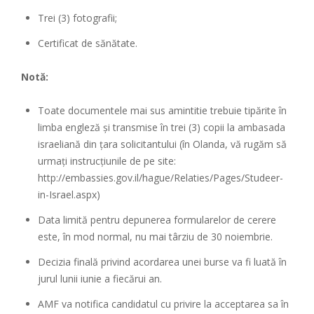
Trei (3) fotografii;
Certificat de sănătate.
Notă:
Toate documentele mai sus amintitie trebuie tipărite în
limba engleză și transmise în trei (3) copii la ambasada
israeliană din țara solicitantului (în Olanda, vă rugăm să
urmați instrucțiunile de pe site:
http://embassies.gov.il/hague/Relaties/Pages/Studeer-
in-Israel.aspx
)
Data limită pentru depunerea formularelor de cerere
este, în mod normal, nu mai târziu de 30 noiembrie.
Decizia finală privind acordarea unei burse va fi luată în
jurul lunii iunie a fiecărui an.
AMF va notifica candidatul cu privire la acceptarea sa în