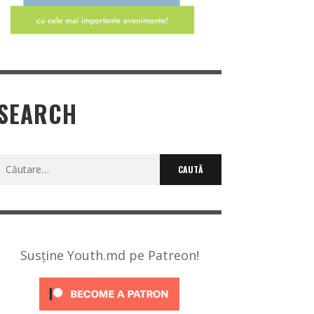
SEARCH
Caută
după:
Susține Youth.md pe Patreon!