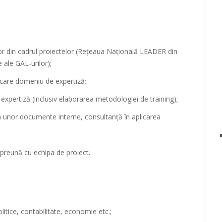
lor din cadrul proiectelor (Rețeaua Națională LEADER din
ale GAL-urilor);
ecare domeniu de expertiză;
 expertiză (inclusiv elaborarea metodologiei de training);
 unor documente interne, consultanță în aplicarea
 împreună cu echipa de proiect.
olitice, contabilitate, economie etc.;