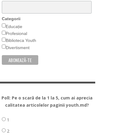
Categorii
Educație
Profesional
Biblioteca Youth
Divertisment
Poll: Pe o scară de la 1 la 5, cum ai aprecia
calitatea articolelor paginii youth.md?
1
2