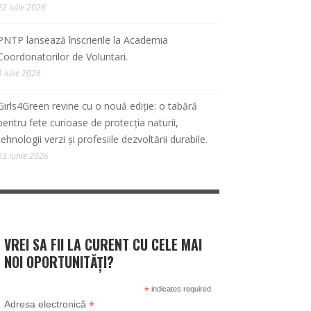
22 iulie 2026
PNTP lansează înscrierile la Academia
Coordonatorilor de Voluntari.
9 iulie 2026
Girls4Green revine cu o nouă ediție: o tabără
pentru fete curioase de protecția naturii,
tehnologii verzi și profesiile dezvoltării durabile.
23 iunie 2026
VREI SA FII LA CURENT CU CELE MAI
NOI OPORTUNITĂȚI?
*
indicates required
*
Adresa electronică