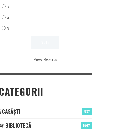
3
4
5
View Results
CATEGORII
#CASĂȘTII
632
BIBLIOTECĂ
1692