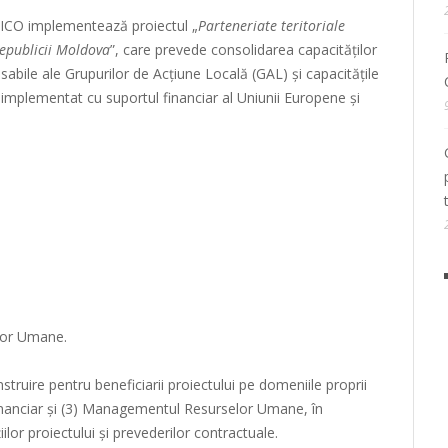
ICO implementează proiectul „
Parteneriate teritoriale
epublicii Moldova
”, care prevede consolidarea capacităților
abile ale Grupurilor de Acțiune Locală (GAL) și capacitățile
implementat cu suportul financiar al Uniunii Europene și
lor Umane.
struire pentru beneficiarii proiectului pe domeniile proprii
inanciar și (3) Managementul Resurselor Umane, în
ilor proiectului și prevederilor contractuale.