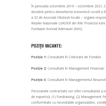
În perioada octombrie 2019 – octombrie 2021, C
durabile pentru dezvoltarea economică rurală a R
a 32 de Asociații Obștești locale – organe respons
Rețelei Naționale LEADER din RM. Proiectul este 
Fundației Konrad Adenauer (KAS).
POZIȚII VACANTE:
Poziție 1:
Consultant în Colectare de Fonduri;
Poziție 2:
Consultant în Management Financiar;
Poziție 3:
Consultant în Managementul Resurse
Persoanele contractate vor oferi consultanță și in
de expertiză: (1) Fundraising, (2) Management F
conformitate cu necesitățile organizațiilor, condiți