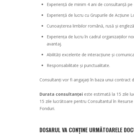
Experiență de minim 4 ani de consultanță pe 
Experiență de lucru cu Grupurile de Acțiune Lo
Cunoașterea limbilor română, rusă și engleză
Experiența de lucru în cadrul organizațiilor no
avantaj.
Abilități excelente de interacțiune și comunica
Responsabilitate și punctualitate.
Consultanți vor fi angajați în baza unui contract de
Durata consultanței
este estimată la 15 zile l
15 zile lucrătoare pentru Consultantul în Resurse
Fonduri.
DOSARUL VA CONȚINE URMĂTOARELE DOC