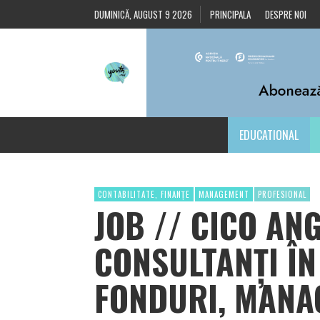
DUMINICĂ, AUGUST 9 2026
PRINCIPALA
DESPRE NOI
EDUCATIONAL
CONTABILITATE, FINANȚE
MANAGEMENT
PROFESIONAL
JOB // CICO AN
CONSULTANȚI ÎN
FONDURI, MANA