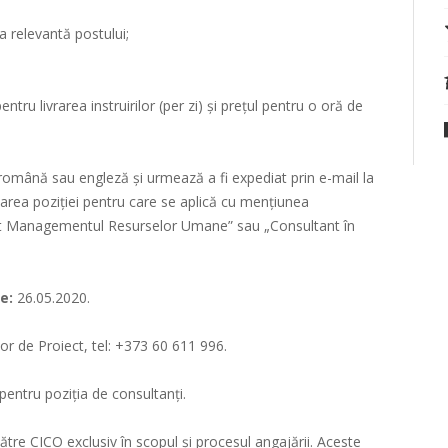
a relevantă postului;
entru livrarea instruirilor (per zi) și prețul pentru o oră de
 română sau engleză și urmează a fi expediat prin e-mail la
area poziției pentru care se aplică cu mențiunea
t Managementul Resurselor Umane” sau „Consultant în
te:
26.05.2020.
r de Proiect, tel: +373 60 611 996.
pentru poziția de consultanți.
ătre CICO exclusiv în scopul și procesul angajării. Aceste