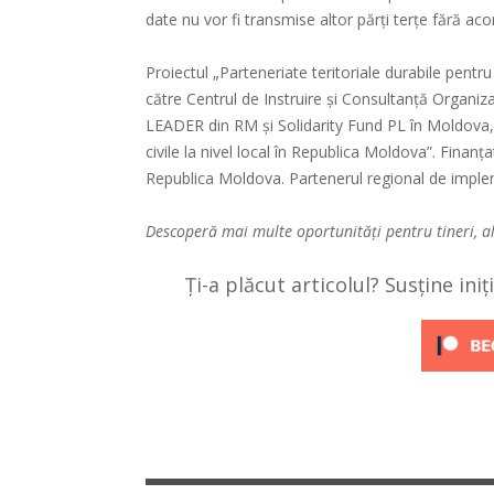
date nu vor fi transmise altor părți terțe fără aco
Proiectul „Parteneriate teritoriale durabile pen
către Centrul de Instruire și Consultanță Organiz
LEADER din RM și Solidarity Fund PL în Moldova, 
civile la nivel local în Republica Moldova”. Fin
Republica Moldova. Partenerul regional de implem
Descoperă mai multe oportunități pentru tineri, a
Ți-a plăcut articolul? Susține ini