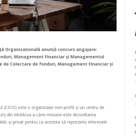
nță Organizațională
anunță concurs angajare:
fonduri, Management Financiar și Managementul
e de Colectare de fonduri, Management Financiar și
lă (CICO) este o organizație non-profit și un centru de
C-uri) din Moldova a cărei misiune este dezvoltarea
public și privat pentru ca acestea să reprezinte interesele