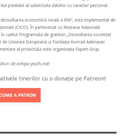
rdul prealabil al subiectului datelor cu caracter personal.
tru dezvoltarea economică rurală a RM”, este implementat de
ațională (CICO). În parteneriat cu Rețeaua Națională
în cadrul Programului de granturi „Dezvoltarea societății
anțat de Uniunea Europeană și Fundația Konrad Adenauer
entare al proiectului este organizația Expert-Grup.
lături de echipa
youth.md!
țiativele tinerilor cu o donație pe Patreon!