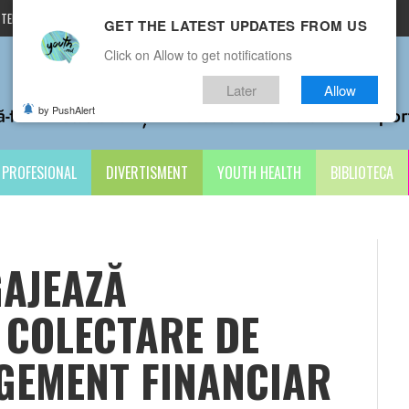
TERMENI ȘI CONDIȚII
CONTACTE
GET THE LATEST UPDATES FROM US
Click on Allow to get notifications
Later
Allow
by PushAlert
PROFESIONAL
DIVERTISMENT
YOUTH HEALTH
BIBLIOTECA
GAJEAZĂ
 COLECTARE DE
GEMENT FINANCIAR