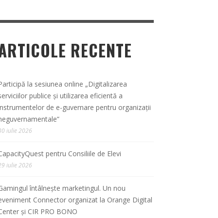
ARTICOLE RECENTE
Participă la sesiunea online „Digitalizarea
serviciilor publice și utilizarea eficientă a
instrumentelor de e-guvernare pentru organizații
neguvernamentale”
30 iulie 2026
CapacityQuest pentru Consiliile de Elevi
29 iulie 2026
Gamingul întâlnește marketingul. Un nou
eveniment Connector organizat la Orange Digital
Center și CIR PRO BONO