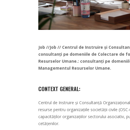
Job //Job //
Centrul de Instruire și Consulta
consultanți pe domeniile de Colectare de 
Resurselor Umane.: consultanți pe domeniil
Managementul Resurselor Umane.
CONTEXT GENERAL:
Centrul de Instruire și Consultanță Organizaționa
resurse pentru organizațiile societății civile (OS
capacităților organizațiilor sectorului asociativ, 
cetățenilor.