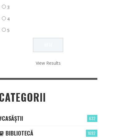
3
4
5
View Results
CATEGORII
#CASĂȘTII
632
BIBLIOTECĂ
1692