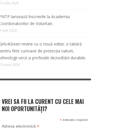
22 iulie 2026
PNTP lansează înscrierile la Academia
Coordonatorilor de Voluntari.
9 iulie 2026
Girls4Green revine cu o nouă ediție: o tabără
pentru fete curioase de protecția naturii,
tehnologii verzi și profesiile dezvoltării durabile.
23 iunie 2026
VREI SA FII LA CURENT CU CELE MAI
NOI OPORTUNITĂȚI?
*
indicates required
*
Adresa electronică