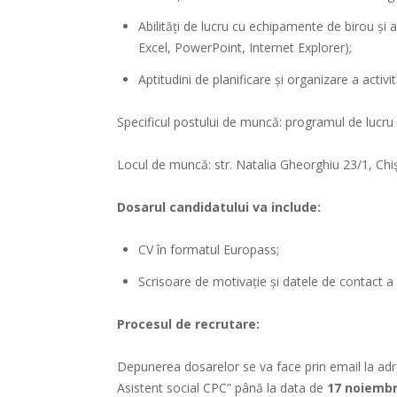
Abilități de lucru cu echipamente de birou și a
Excel, PowerPoint, Internet Explorer);
Aptitudini de planificare și organizare a activită
Specificul postului de muncă: programul de lucru 
Locul de muncă: str. Natalia Gheorghiu 23/1, Chi
Dosarul candidatului va include:
CV în formatul Europass;
Scrisoare de motivație şi datele de contact 
Procesul de recrutare:
Depunerea dosarelor se va face prin email la ad
Asistent social CPC” până la data de
17 noiembr