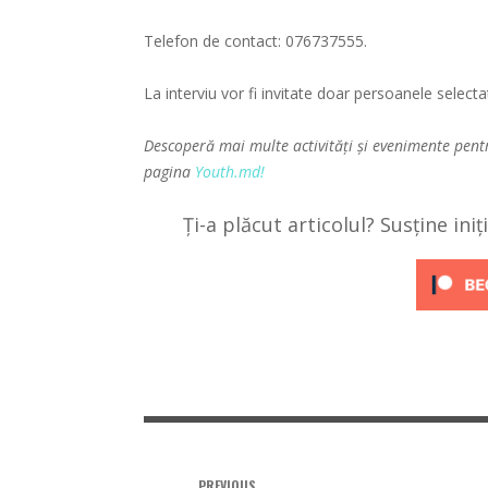
Telefon de contact: 076737555.
La interviu vor fi invitate doar persoanele select
Descoperă mai multe activități și evenimente pent
pagina
Youth.md!
Ți-a plăcut articolul? Susține ini
PREVIOUS