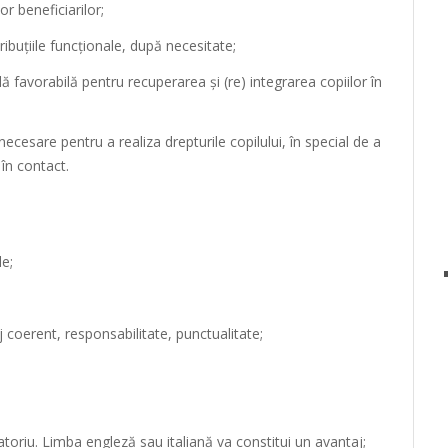
r beneficiarilor;
ribuţiile funcţionale, după necesitate;
ă favorabilă pentru recuperarea şi (re) integrarea copiilor în
ecesare pentru a realiza drepturile copilului, în special de a
 în contact.
le;
aj coerent, responsabilitate, punctualitate;
oriu. Limba engleză sau italiană va constitui un avantaj;