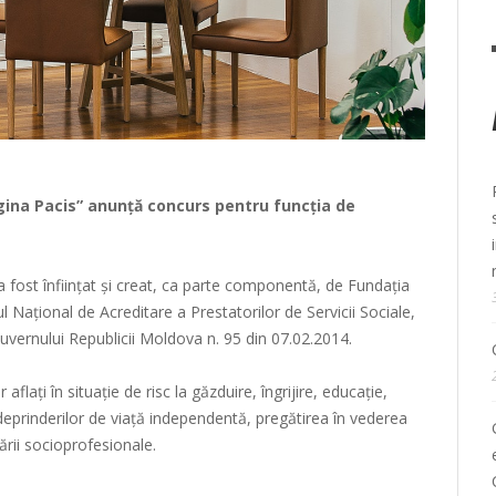
egina Pacis” anunță concurs pentru funcția de
a fost înființat şi creat, ca parte componentă, de Fundația
ul Național de Acreditare a Prestatorilor de Servicii Sociale,
Guvernului Republicii Moldova n. 95 din 07.02.2014.
flați în situație de risc la găzduire, îngrijire, educație,
 deprinderilor de viață independentă, pregătirea în vederea
rării socioprofesionale.