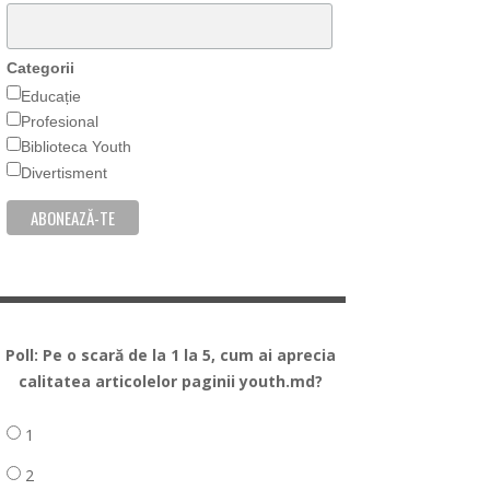
Categorii
Educație
Profesional
Biblioteca Youth
Divertisment
Poll: Pe o scară de la 1 la 5, cum ai aprecia
calitatea articolelor paginii youth.md?
1
2