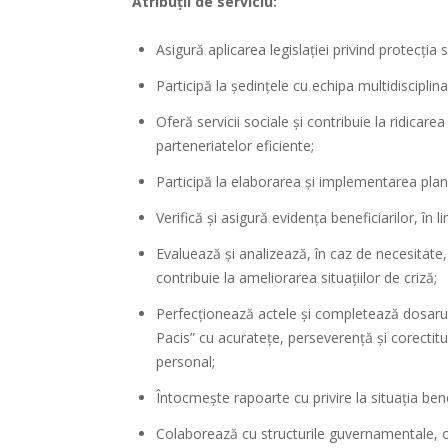
Atribuții de serviciu:
Asigură aplicarea legislației privind protecţia s
Participă la ședințele cu echipa multidisciplina
Oferă servicii sociale şi contribuie la ridicarea
parteneriatelor eficiente;
Participă la elaborarea și implementarea planul
Verifică şi asigură evidenţa beneficiarilor, în li
Evaluează şi analizează, în caz de necesitate, co
contribuie la ameliorarea situaţiilor de criză;
Perfecţionează actele şi completează dosarul 
Pacis” cu acurateţe, perseverenţă şi corectitu
personal;
Întocmeşte rapoarte cu privire la situaţia benef
Colaborează cu structurile guvernamentale, or