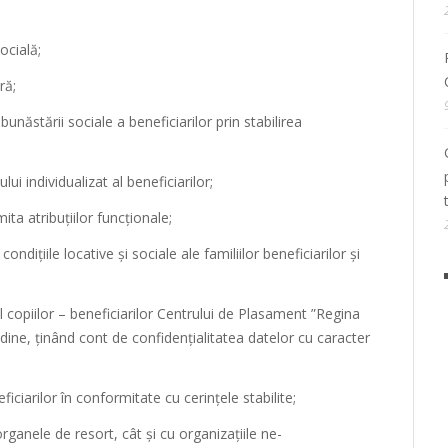
ocială;
ră;
 bunăstării sociale a beneficiarilor prin stabilirea
ui individualizat al beneficiarilor;
mita atribuţiilor funcţionale;
ndiţiile locative şi sociale ale familiilor beneficiarilor şi
copiilor – beneficiarilor Centrului de Plasament ”Regina
dine, ținând cont de confidențialitatea datelor cu caracter
iciarilor în conformitate cu cerinţele stabilite;
ganele de resort, cât şi cu organizaţiile ne-