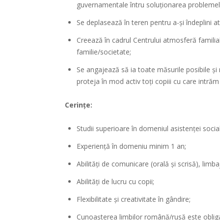
guvernamentale întru soluţionarea problemelo
Se deplasează în teren pentru a-şi îndeplini at
Creează în cadrul Centrului atmosferă familial
familie/societate;
Se angajează să ia toate măsurile posibile și n
proteja în mod activ toți copiii cu care intrăm
Cerințe:
Studii superioare în domeniul asistenței socia
Experiență în domeniu minim 1 an;
Abilități de comunicare (orală și scrisă), limb
Abilități de lucru cu copii;
Flexibilitate și creativitate în gândire;
Cunoașterea limbilor română/rusă este obligat