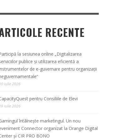
ARTICOLE RECENTE
Participă la sesiunea online „Digitalizarea
serviciilor publice și utilizarea eficientă a
instrumentelor de e-guvernare pentru organizații
neguvernamentale”
30 iulie 2026
CapacityQuest pentru Consiliile de Elevi
29 iulie 2026
Gamingul întâlnește marketingul. Un nou
eveniment Connector organizat la Orange Digital
Center și CIR PRO BONO