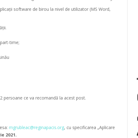
plicații software de birou la nivel de utilizator (MS Word,
ții.
part-time;
șinău
a 2 persoane ce va recomandă la acest post.
resa:
mgrubleac@reginapacis.org
, cu specificarea „Aplicare
ie 2021.