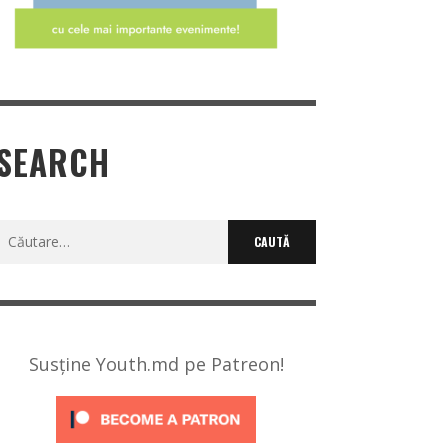
SEARCH
Caută
după:
Susține Youth.md pe Patreon!