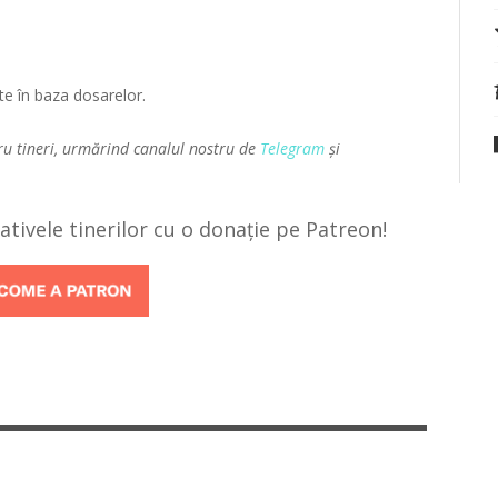
ate în baza dosarelor.
ru tineri, urmărind canalul nostru de
Telegram
și
țiativele tinerilor cu o donație pe Patreon!