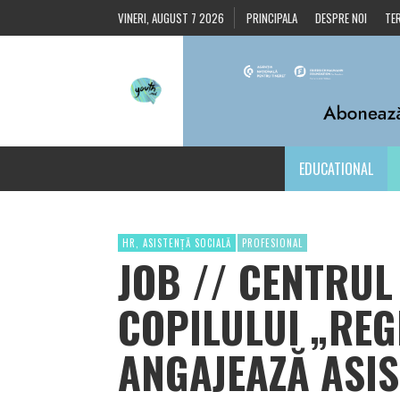
VINERI, AUGUST 7 2026
PRINCIPALA
DESPRE NOI
TER
EDUCATIONAL
HR, ASISTENȚĂ SOCIALĂ
PROFESIONAL
JOB // CENTRUL
COPILULUI „REG
ANGAJEAZĂ ASIS