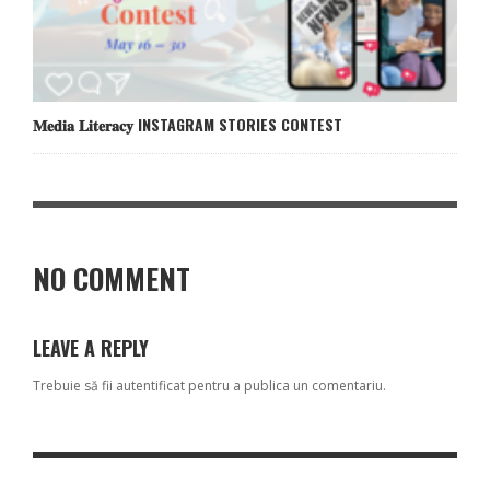
𝐌𝐞𝐝𝐢𝐚 𝐋𝐢𝐭𝐞𝐫𝐚𝐜𝐲 INSTAGRAM STORIES CONTEST
NO COMMENT
LEAVE A REPLY
Trebuie să fii
autentificat
pentru a publica un comentariu.