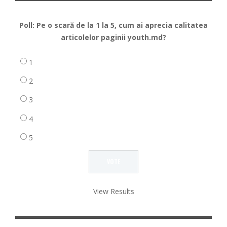
Poll: Pe o scară de la 1 la 5, cum ai aprecia calitatea
articolelor paginii youth.md?
1
2
3
4
5
View Results