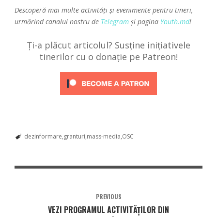
Descoperă mai multe activități și evenimente pentru tineri,
urmărind canalul nostru de
Telegram
și pagina
Youth.md
!
Ți-a plăcut articolul? Susține inițiativele
tinerilor cu o donație pe Patreon!
dezinformare
granturi
mass-media
OSC
PREVIOUS
VEZI PROGRAMUL ACTIVITĂȚILOR DIN