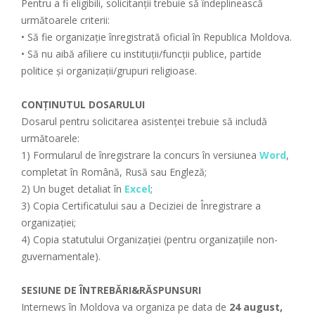
Pentru a fi eligibili, solicitanții trebuie să îndeplinească
următoarele criterii:
• Să fie organizație înregistrată oficial în Republica Moldova.
• Să nu aibă afiliere cu instituții/funcții publice, partide
politice și organizații/grupuri religioase.
CONȚINUTUL DOSARULUI
Dosarul pentru solicitarea asistenței trebuie să includă
următoarele:
1) Formularul de înregistrare la concurs în versiunea
Word
,
completat în Română, Rusă sau Engleză;
2) Un buget detaliat în
Excel
;
3) Copia Certificatului sau a Deciziei de Înregistrare a
organizației;
4) Copia statutului Organizației (pentru organizațiile non-
guvernamentale).
SESIUNE DE ÎNTREBĂRI&RĂSPUNSURI
Internews în Moldova va organiza pe data de
24 august,