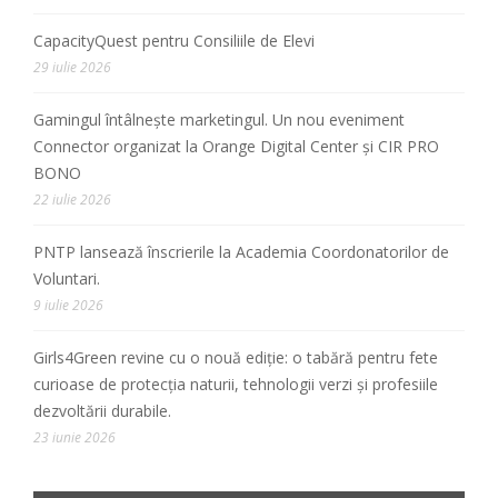
CapacityQuest pentru Consiliile de Elevi
29 iulie 2026
Gamingul întâlnește marketingul. Un nou eveniment
Connector organizat la Orange Digital Center și CIR PRO
BONO
22 iulie 2026
PNTP lansează înscrierile la Academia Coordonatorilor de
Voluntari.
9 iulie 2026
Girls4Green revine cu o nouă ediție: o tabără pentru fete
curioase de protecția naturii, tehnologii verzi și profesiile
dezvoltării durabile.
23 iunie 2026