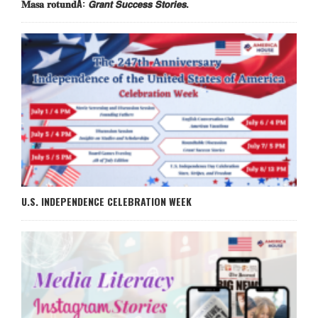
𝐌𝐚𝐬𝐚 𝐫𝐨𝐭𝐮𝐧𝐝Ă: 𝙂𝙧𝙖𝙣𝙩 𝙎𝙪𝙘𝙘𝙚𝙨𝙨 𝙎𝙩𝙤𝙧𝙞𝙚𝙨.
U.S. INDEPENDENCE CELEBRATION WEEK