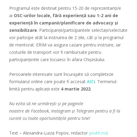
Programul este destinat pentru 15-20 de reprezentanți/e
ai
OSC-urilor locale, fără experiență sau 1-2 ani de
experiență în campanii/planificare de advocacy și
sensibilizare
. Participanții/participantele selectați/selectate
vor participe atât la instruirea de 2 zile, cât și la programul
de mentorat. ERIM va asigura cazare pentru instruire, iar
costurile de transport vor fi rambursate pentru
participanții/ele care locuiesc în afara Chișinăului.
Persoanele interesate sunt încurajate să completeze
formularul online care poate fi accesat
AICI
. Termenul-
limită pentru aplicații este
4 martie 2022
.
Nu ezita să ne urmărești și pe paginile
noastre
de
Facebook
,
Instagram
și
Telegram
pentru a fi la
curent cu toate oportunitățile pentru tine!
Text – Alexandra-Luiza Popov, redactor
youth.md
.