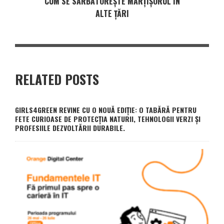
CUM SE SĂRBĂTOREȘTE MĂRȚIȘORUL ÎN
ALTE ȚĂRI
RELATED POSTS
GIRLS4GREEN REVINE CU O NOUĂ EDIȚIE: O TABĂRĂ PENTRU
FETE CURIOASE DE PROTECȚIA NATURII, TEHNOLOGII VERZI ȘI
PROFESIILE DEZVOLTĂRII DURABILE.