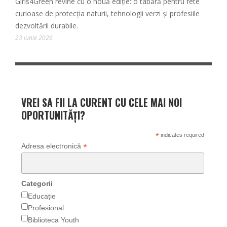
Girls4Green revine cu o nouă ediție: o tabără pentru fete
curioase de protecția naturii, tehnologii verzi și profesiile
dezvoltării durabile.
23 iunie 2026
VREI SA FII LA CURENT CU CELE MAI NOI
OPORTUNITĂȚI?
*
indicates required
*
Adresa electronică
Categorii
Educație
Profesional
Biblioteca Youth