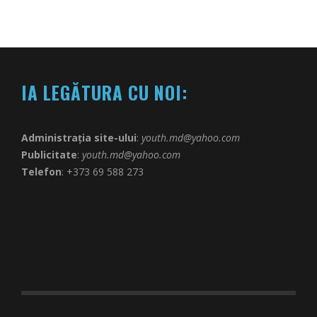
IA LEGĂTURA CU NOI:
Administrația site-ului
:
youth.md@yahoo.com
Publicitate
:
youth.md@yahoo.com
Telefon
: +373 69 588 273