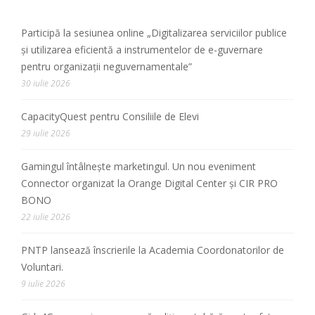
Participă la sesiunea online „Digitalizarea serviciilor publice
și utilizarea eficientă a instrumentelor de e-guvernare
pentru organizații neguvernamentale”
30 iulie 2026
CapacityQuest pentru Consiliile de Elevi
29 iulie 2026
Gamingul întâlnește marketingul. Un nou eveniment
Connector organizat la Orange Digital Center și CIR PRO
BONO
22 iulie 2026
PNTP lansează înscrierile la Academia Coordonatorilor de
Voluntari.
9 iulie 2026