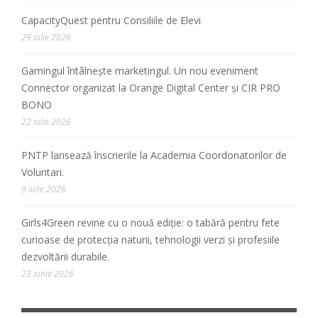
CapacityQuest pentru Consiliile de Elevi
29 iulie 2026
Gamingul întâlnește marketingul. Un nou eveniment
Connector organizat la Orange Digital Center și CIR PRO
BONO
22 iulie 2026
PNTP lansează înscrierile la Academia Coordonatorilor de
Voluntari.
9 iulie 2026
Girls4Green revine cu o nouă ediție: o tabără pentru fete
curioase de protecția naturii, tehnologii verzi și profesiile
dezvoltării durabile.
23 iunie 2026