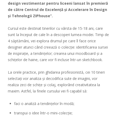
design vestimentar pentru liceeni lansat în premieră
de către Centrul de Excelență și Accelerare în Design
și Tehnologii ZIPhouse”.
Cursul este destinat tinerilor cu vârsta de 15-18 ani, care
sunt la început de cale în a descoperi lumea modei. Timp de
4 săptămâni, vei explora drumul pe care îl face orice
designer atunci când creează o colecție: identificarea sursei
de inspirație, a tendințelor; crearea unui moodboard și a
schițelor de haine, care vor fi incluse într-un sketchbook.
La orele practice, prin ghidarea profesionistă, cei 10 tineri
selectați vor analiza și decodifica sute de imagini, vor
realiza zeci de schițe și colaj, explorând creativitatea la
maxim. Astfel, la finele cursului vei fi capabil să:
faci o analiză a tendințelor în modă;
transpui o idee într-o mini-colecție;