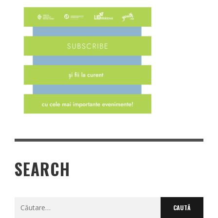
SEARCH
Caută
după: