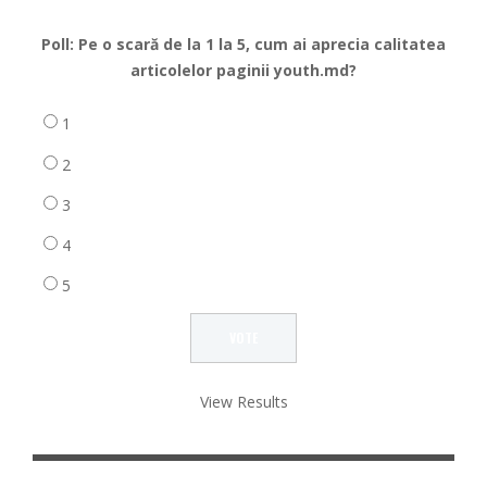
Poll: Pe o scară de la 1 la 5, cum ai aprecia calitatea
articolelor paginii youth.md?
1
2
3
4
5
View Results