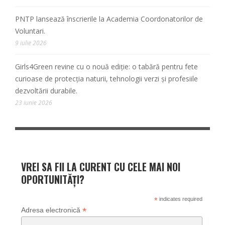
PNTP lansează înscrierile la Academia Coordonatorilor de
Voluntari.
9 iulie 2026
Girls4Green revine cu o nouă ediție: o tabără pentru fete
curioase de protecția naturii, tehnologii verzi și profesiile
dezvoltării durabile.
23 iunie 2026
VREI SA FII LA CURENT CU CELE MAI NOI
OPORTUNITĂȚI?
*
indicates required
*
Adresa electronică