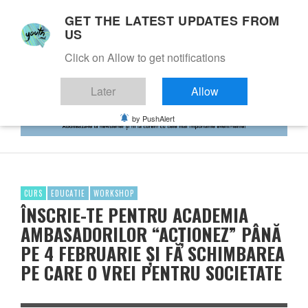
GET THE LATEST UPDATES FROM
US
Click on Allow to get notifications
Later
Allow
by PushAlert
CURS
EDUCATIE
WORKSHOP
ÎNSCRIE-TE PENTRU ACADEMIA
AMBASADORILOR “ACȚIONEZ” PÂNĂ
PE 4 FEBRUARIE ȘI FĂ SCHIMBAREA
PE CARE O VREI PENTRU SOCIETATE