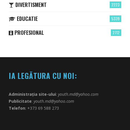
DIVERTISMENT
2223
EDUCATIE
5339
PROFESIONAL
2712
IA LEGĂTURA CU NOI:
Administrația site-ului
:
youth.md@yahoo.com
Publicitate
:
youth.md@yahoo.com
Telefon
: +373 69 588 273