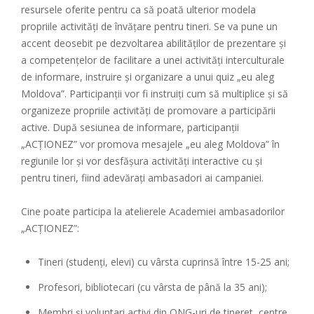
resursele oferite pentru ca să poată ulterior modela
propriile activități de învățare pentru tineri. Se va pune un
accent deosebit pe dezvoltarea abilităților de prezentare și
a competențelor de facilitare a unei activități interculturale
de informare, instruire și organizare a unui quiz „eu aleg
Moldova”. Participanții vor fi instruiți cum să multiplice și să
organizeze propriile activități de promovare a participării
active. După sesiunea de informare, participanții
„ACȚIONEZ” vor promova mesajele „eu aleg Moldova” în
regiunile lor și vor desfășura activități interactive cu și
pentru tineri, fiind adevărați ambasadori ai campaniei.
Cine poate participa la atelierele Academiei ambasadorilor
„ACȚIONEZ”:
Tineri (studenți, elevi) cu vârsta cuprinsă între 15-25 ani;
Profesori, bibliotecari (cu vârsta de până la 35 ani);
Membri și voluntari activi din ONG-uri de tineret, centre