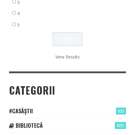
3
4
5
View Results
CATEGORII
#CASĂȘTII
632
BIBLIOTECĂ
1692