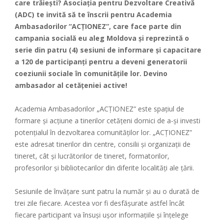
care trăiești? Asociația pentru Dezvoltare Creativă
(ADC) te invită să te înscrii pentru Academia
Ambasadorilor “ACȚIONEZ”, care face parte din
campania socială eu aleg Moldova și reprezintă o
serie din patru (4) sesiuni de informare și capacitare
a 120 de participanți pentru a deveni generatorii
coeziunii sociale în comunitățile lor. Devino
ambasador al cetățeniei active!
Academia Ambasadorilor „ACȚIONEZ” este spațiul de
formare și acțiune a tinerilor cetățeni dornici de a-și investi
potențialul în dezvoltarea comunităților lor. „ACȚIONEZ”
este adresat tinerilor din centre, consilii și organizații de
tineret, cât și lucrătorilor de tineret, formatorilor,
profesorilor și bibliotecarilor din diferite localități ale țării.
Sesiunile de învățare sunt patru la număr și au o durată de
trei zile fiecare. Acestea vor fi desfășurate astfel încât
fiecare participant va însuși ușor informațiile și înțelege