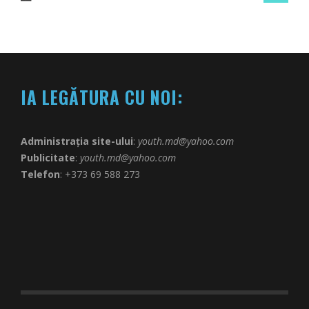
IA LEGĂTURA CU NOI:
Administrația site-ului
:
youth.md@yahoo.com
Publicitate
:
youth.md@yahoo.com
Telefon
: +373 69 588 273