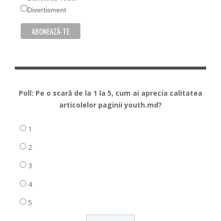
Divertisment
Poll: Pe o scară de la 1 la 5, cum ai aprecia calitatea
articolelor paginii youth.md?
1
2
3
4
5