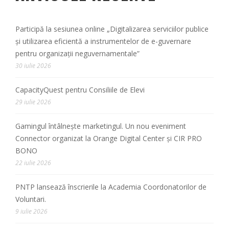
Participă la sesiunea online „Digitalizarea serviciilor publice
și utilizarea eficientă a instrumentelor de e-guvernare
pentru organizații neguvernamentale”
30 iulie 2026
CapacityQuest pentru Consiliile de Elevi
29 iulie 2026
Gamingul întâlnește marketingul. Un nou eveniment
Connector organizat la Orange Digital Center și CIR PRO
BONO
22 iulie 2026
PNTP lansează înscrierile la Academia Coordonatorilor de
Voluntari.
9 iulie 2026