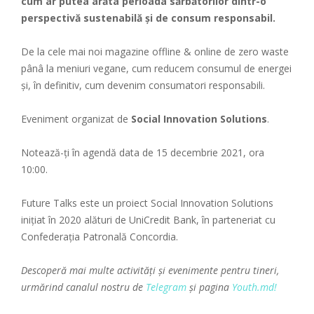
cum ar putea arăta perioada sărbătorilor dintr-o
perspectivă sustenabilă și de consum responsabil.
De la cele mai noi magazine offline & online de zero waste
pânâ la meniuri vegane, cum reducem consumul de energei
și, în definitiv, cum devenim consumatori responsabili.
Eveniment organizat de
Social Innovation Solutions
.
Notează-ți în agendă data de 15 decembrie 2021, ora
10:00.
Future Talks este un proiect Social Innovation Solutions
inițiat în 2020 alături de UniCredit Bank, în parteneriat cu
Confederația Patronală Concordia.
Descoperă mai multe activități și evenimente pentru tineri,
urmărind canalul nostru de
Telegram
și pagina
Youth.md!