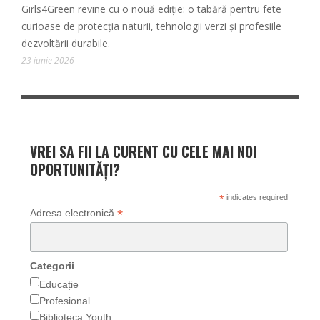
Girls4Green revine cu o nouă ediție: o tabără pentru fete
curioase de protecția naturii, tehnologii verzi și profesiile
dezvoltării durabile.
23 iunie 2026
VREI SA FII LA CURENT CU CELE MAI NOI
OPORTUNITĂȚI?
*
indicates required
*
Adresa electronică
Categorii
Educație
Profesional
Biblioteca Youth