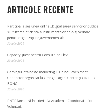
ARTICOLE RECENTE
Participă la sesiunea online „Digitalizarea serviciilor publice
și utilizarea eficientă a instrumentelor de e-guvernare
pentru organizații neguvernamentale”
30 iulie 2026
CapacityQuest pentru Consiliile de Elevi
29 iulie 2026
Gamingul întâlnește marketingul. Un nou eveniment
Connector organizat la Orange Digital Center și CIR PRO
BONO
22 iulie 2026
PNTP lansează înscrierile la Academia Coordonatorilor de
Voluntari.