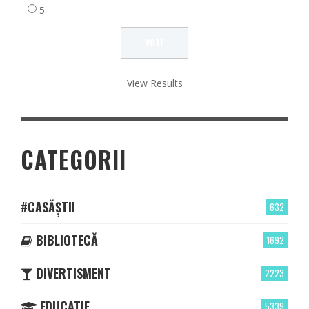
5
View Results
CATEGORII
#CASĂȘTII
632
BIBLIOTECĂ
1692
DIVERTISMENT
2223
EDUCATIE
5339