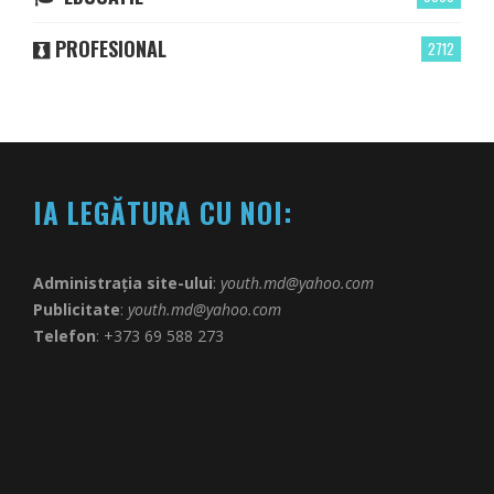
PROFESIONAL
2712
IA LEGĂTURA CU NOI:
Administrația site-ului
:
youth.md@yahoo.com
Publicitate
:
youth.md@yahoo.com
Telefon
: +373 69 588 273