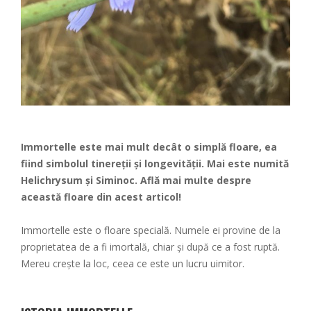
Immortelle este mai mult decât o simpl
ă
floare, ea
fiind simbolul tinere
ț
ii
ș
i longevit
ăț
ii. Mai este numit
ă
Helichrysum
ș
i Siminoc. Afl
ă
mai multe despre
aceast
ă
floare din acest articol!
Immortelle este o floare specială. Numele ei provine de la
proprietatea de a fi imortală, chiar și după ce a fost ruptă.
Mereu crește la loc, ceea ce este un lucru uimitor.