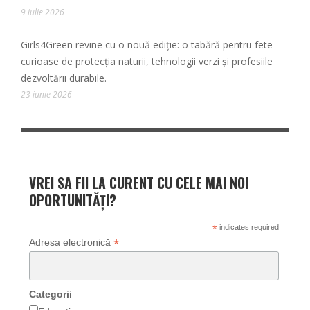
9 iulie 2026
Girls4Green revine cu o nouă ediție: o tabără pentru fete
curioase de protecția naturii, tehnologii verzi și profesiile
dezvoltării durabile.
23 iunie 2026
VREI SA FII LA CURENT CU CELE MAI NOI
OPORTUNITĂȚI?
*
indicates required
*
Adresa electronică
Categorii