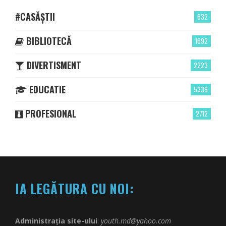
#CASĂȘTII
632
BIBLIOTECĂ
1692
DIVERTISMENT
2223
EDUCATIE
5339
PROFESIONAL
2712
IA LEGĂTURA CU NOI:
Administrația site-ului
:
youth.md@yahoo.com