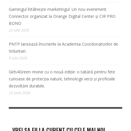
Gamingul întâlnește marketingul. Un nou eveniment
Connector organizat la Orange Digital Center și CIR PRO
BONO
22 iulie 2026
PNTP lansează înscrierile la Academia Coordonatorilor de
Voluntari.
9 iulie 2026
Girls4Green revine cu o nouă ediție: o tabără pentru fete
curioase de protecția naturii, tehnologii verzi și profesiile
dezvoltării durabile.
23 iunie 2026
VREI SA FII LA CURENT CU CELE MAI NOI