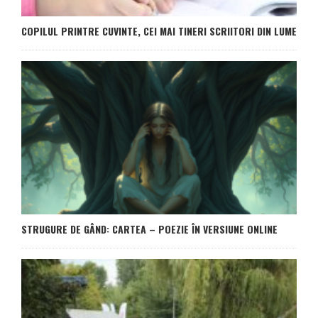
COPILUL PRINTRE CUVINTE, CEI MAI TINERI SCRIITORI DIN LUME
STRUGURE DE GÂND: CARTEA – POEZIE ÎN VERSIUNE ONLINE