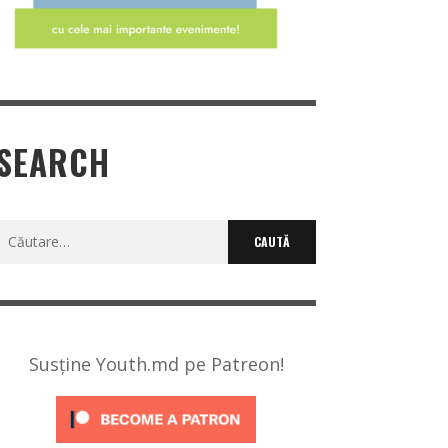
SEARCH
Caută
după:
Susține Youth.md pe Patreon!