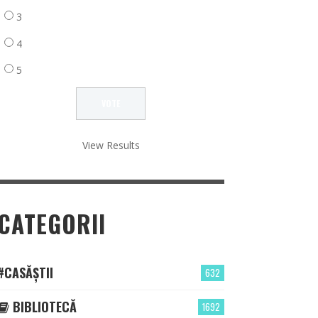
3
4
5
View Results
CATEGORII
#CASĂȘTII
632
BIBLIOTECĂ
1692