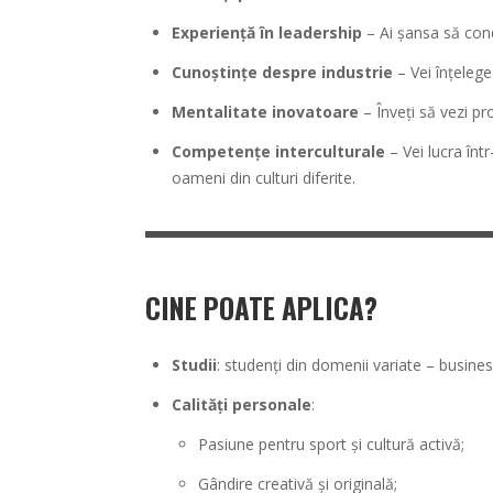
Experiență în leadership
– Ai șansa să condu
Cunoștințe despre industrie
– Vei înțelege 
Mentalitate inovatoare
– Înveți să vezi pro
Competențe interculturale
– Vei lucra înt
oameni din culturi diferite.
CINE POATE APLICA?
Studii
: studenți din domenii variate – busines
Calități personale
:
Pasiune pentru sport și cultură activă;
Gândire creativă și originală;