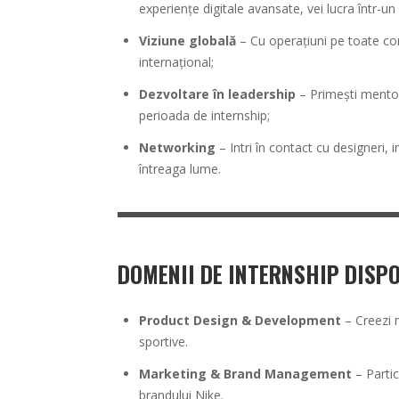
experiențe digitale avansate, vei lucra într-un
Viziune globală
– Cu operațiuni pe toate cont
internațional;
Dezvoltare în leadership
– Primești mentor
perioada de internship;
Networking
– Intri în contact cu designeri, i
întreaga lume.
DOMENII DE INTERNSHIP DISPO
Product Design & Development
– Creezi 
sportive.
Marketing & Brand Management
– Partic
brandului Nike.