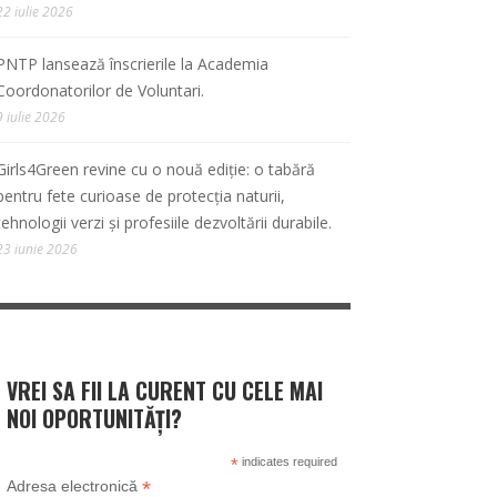
22 iulie 2026
PNTP lansează înscrierile la Academia
Coordonatorilor de Voluntari.
9 iulie 2026
Girls4Green revine cu o nouă ediție: o tabără
pentru fete curioase de protecția naturii,
tehnologii verzi și profesiile dezvoltării durabile.
23 iunie 2026
VREI SA FII LA CURENT CU CELE MAI
NOI OPORTUNITĂȚI?
*
indicates required
*
Adresa electronică