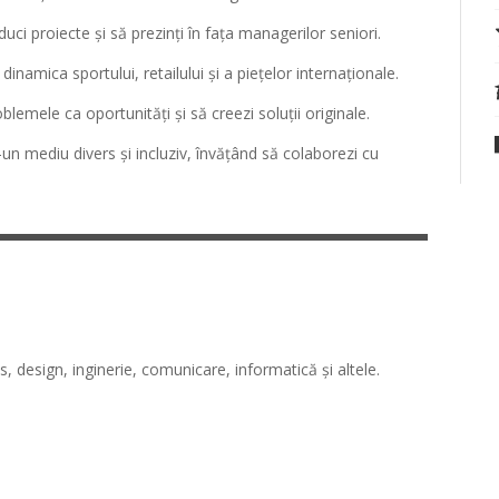
ci proiecte și să prezinți în fața managerilor seniori.
dinamica sportului, retailului și a piețelor internaționale.
blemele ca oportunități și să creezi soluții originale.
r-un mediu divers și incluziv, învățând să colaborezi cu
s, design, inginerie, comunicare, informatică și altele.