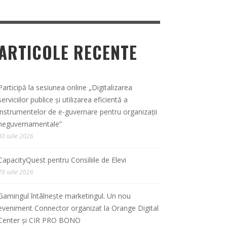
ARTICOLE RECENTE
Participă la sesiunea online „Digitalizarea
serviciilor publice și utilizarea eficientă a
instrumentelor de e-guvernare pentru organizații
neguvernamentale”
30 iulie 2026
CapacityQuest pentru Consiliile de Elevi
29 iulie 2026
Gamingul întâlnește marketingul. Un nou
eveniment Connector organizat la Orange Digital
Center și CIR PRO BONO