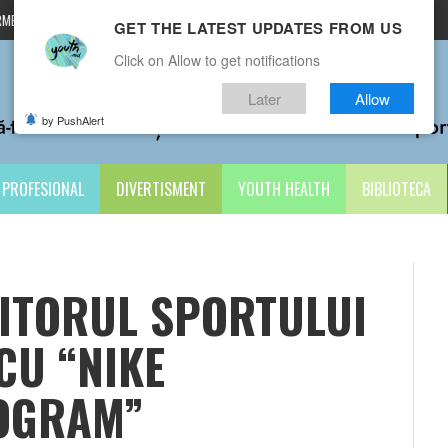
MENI ȘI CONDIȚII
CONTACTE
GET THE LATEST UPDATES FROM US
Click on Allow to get notifications
Later
Allow
by PushAlert
PROFESIONAL
DIVERTISMENT
YOUTH HEALTH
BIBLIOTECA
VIITORUL SPORTULUI
 CU “NIKE
OGRAM”