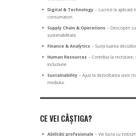
Digital & Technology
– Lucrezi la aplicații
consumatori.
Supply Chain & Operations
– Descoperi cum
sustenabilitate.
Finance & Analytics
– Susții luarea deciziilo
Human Resources
– Contribui la recrutare, 
incluziune.
Sustainability
– Ajuți la dezvoltarea unor m
mediului.
CE VEI CÂȘTIGA?
Abilități profesionale
– Vei lucra cu instrum