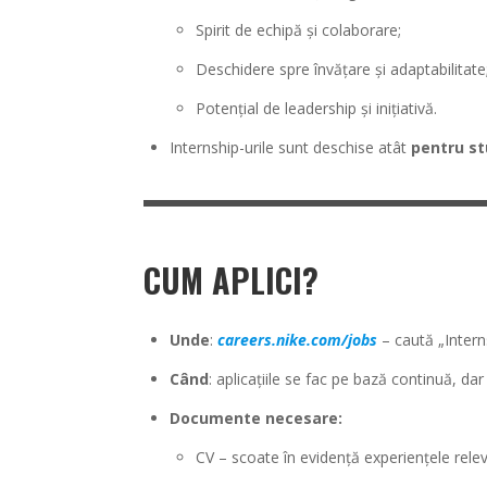
Spirit de echipă și colaborare;
Deschidere spre învățare și adaptabilitate
Potențial de leadership și inițiativă.
Internship-urile sunt deschise atât
pentru st
CUM APLICI?
Unde
:
careers.nike.com/jobs
– caută „Intern
Când
: aplicațiile se fac pe bază continuă, da
Documente necesare:
CV – scoate în evidență experiențele releva