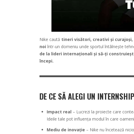
Nike caută
tineri visători, creativi și curajoș
noi
într-un domeniu unde sportul întâlnește tehno
de la lideri internaționali și să-ți construie
începi.
DE CE SĂ ALEGI UN INTERNSHIP
Impact real
– Lucrezi la proiecte care conte
Ideile tale pot influența modul în care oamenii
Mediu de inovație
– Nike nu încetează nicio