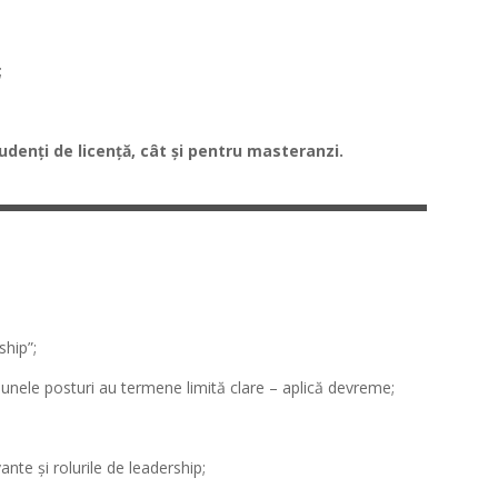
;
udenți de licență, cât și pentru masteranzi.
ship”;
r unele posturi au termene limită clare – aplică devreme;
nte și rolurile de leadership;