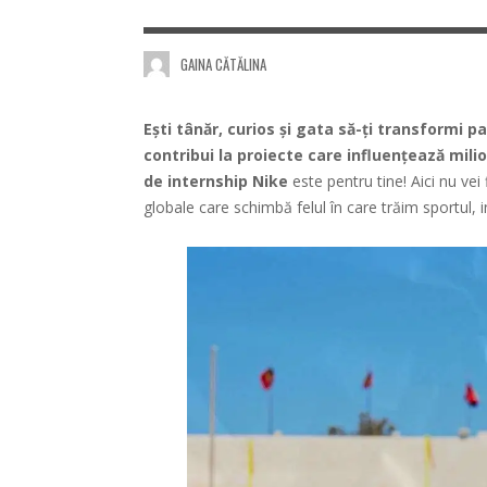
GAINA CĂTĂLINA
Ești tânăr, curios și gata să-ți transformi p
contribui la proiecte care influențează mil
de internship Nike
este pentru tine! Aici nu vei
globale care schimbă felul în care trăim sportul, i