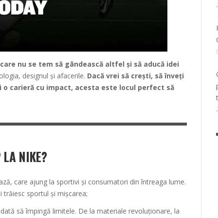
i, care nu se tem să gândească altfel și să aducă idei
logia, designul și afacerile.
Dacă vrei să crești, să înveți
ști o carieră cu impact, acesta este locul perfect să
 LA NIKE?
ază, care ajung la sportivi și consumatori din întreaga lume.
 trăiesc sportul și mișcarea;
dată să împingă limitele. De la materiale revoluționare, la