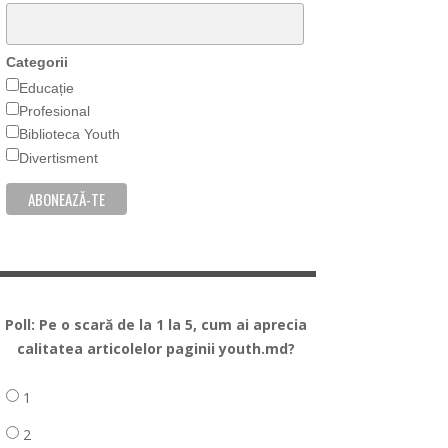
Categorii
Educație
Profesional
Biblioteca Youth
Divertisment
Poll: Pe o scară de la 1 la 5, cum ai aprecia
calitatea articolelor paginii youth.md?
1
2