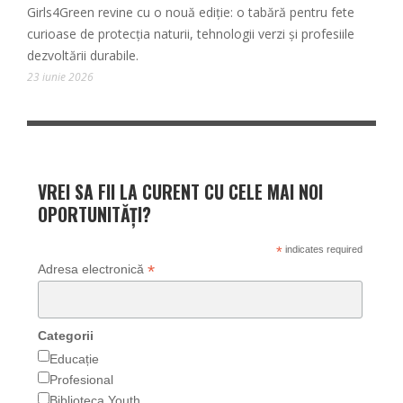
Girls4Green revine cu o nouă ediție: o tabără pentru fete
curioase de protecția naturii, tehnologii verzi și profesiile
dezvoltării durabile.
23 iunie 2026
VREI SA FII LA CURENT CU CELE MAI NOI
OPORTUNITĂȚI?
*
indicates required
*
Adresa electronică
Categorii
Educație
Profesional
Biblioteca Youth