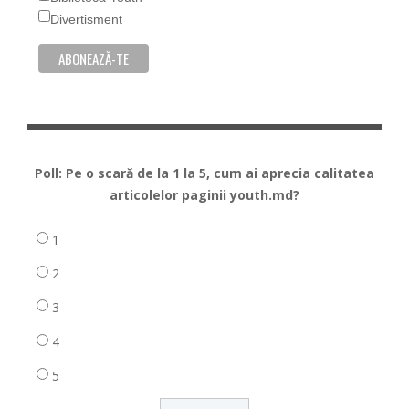
Divertisment
Poll: Pe o scară de la 1 la 5, cum ai aprecia calitatea
articolelor paginii youth.md?
1
2
3
4
5