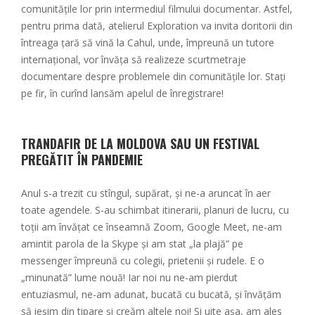
comunitățile lor prin intermediul filmului documentar. Astfel,
pentru prima dată, atelierul Exploration va invita doritorii din
întreaga țară să vină la Cahul, unde, împreună un tutore
internațional, vor învăța să realizeze scurtmetraje
documentare despre problemele din comunitățile lor. Stați
pe fir, în curînd lansăm apelul de înregistrare!
TRANDAFIR DE LA MOLDOVA SAU UN FESTIVAL
PREGĂTIT ÎN PANDEMIE
Anul s-a trezit cu stîngul, supărat, și ne-a aruncat în aer
toate agendele. S-au schimbat itinerarii, planuri de lucru, cu
toții am învățat ce înseamnă Zoom, Google Meet, ne-am
amintit parola de la Skype și am stat „la plajă” pe
messenger împreună cu colegii, prietenii și rudele. E o
„minunată” lume nouă! Iar noi nu ne-am pierdut
entuziasmul, ne-am adunat, bucată cu bucată, și învățăm
să ieșim din tipare și creăm altele noi! Și uite așa, am ales