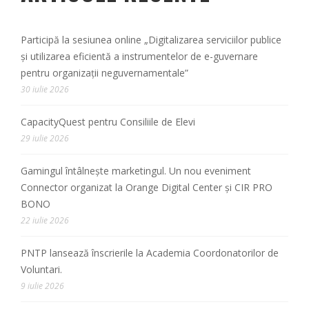
Participă la sesiunea online „Digitalizarea serviciilor publice
și utilizarea eficientă a instrumentelor de e-guvernare
pentru organizații neguvernamentale”
30 iulie 2026
CapacityQuest pentru Consiliile de Elevi
29 iulie 2026
Gamingul întâlnește marketingul. Un nou eveniment
Connector organizat la Orange Digital Center și CIR PRO
BONO
22 iulie 2026
PNTP lansează înscrierile la Academia Coordonatorilor de
Voluntari.
9 iulie 2026