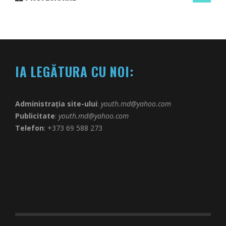
IA LEGĂTURA CU NOI:
Administrația site-ului
:
youth.md@yahoo.com
Publicitate
:
youth.md@yahoo.com
Telefon
: +373 69 588 273