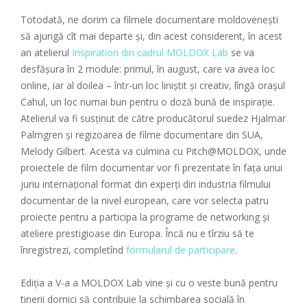
Totodată, ne dorim ca filmele documentare moldovenești
să ajungă cît mai departe și, din acest considerent, în acest
an atelierul
Inspiration din cadrul MOLDOX Lab
se va
desfășura în 2 module: primul, în august, care va avea loc
online, iar al doilea – într-un loc liniștit și creativ, lîngă orașul
Cahul, un loc numai bun pentru o doză bună de inspirație.
Atelierul va fi susținut de către producătorul suedez Hjalmar
Palmgren și regizoarea de filme documentare din SUA,
Melody Gilbert. Acesta va culmina cu Pitch@MOLDOX, unde
proiectele de film documentar vor fi prezentate în fața unui
juriu internațional format din experți din industria filmului
documentar de la nivel european, care vor selecta patru
proiecte pentru a participa la programe de networking și
ateliere prestigioase din Europa. Încă nu e tîrziu să te
înregistrezi, completînd
formularul de participare
.
Ediția a V-a a MOLDOX Lab vine și cu o veste bună pentru
tinerii dornici să contribuie la schimbarea socială în