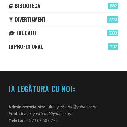
BIBLIOTECĂ
1692
DIVERTISMENT
2223
EDUCATIE
5339
PROFESIONAL
2712
IA LEGĂTURA CU NOI:
Administrația site-ului
:
youth.md@yahoo.com
Publicitate
:
youth.md@yahoo.com
Telefon
: +373 69 588 273