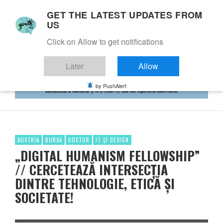
GET THE LATEST UPDATES FROM
US
Click on Allow to get notifications
Later
Allow
by PushAlert
AUSTRIA
BURSĂ
DOCTOR
IT ȘI DESIGN
„DIGITAL HUMANISM FELLOWSHIP”
// CERCETEAZĂ INTERSECȚIA
DINTRE TEHNOLOGIE, ETICĂ ȘI
SOCIETATE!