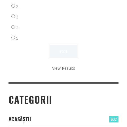
2
3
4
5
View Results
CATEGORII
#CASĂȘTII
632