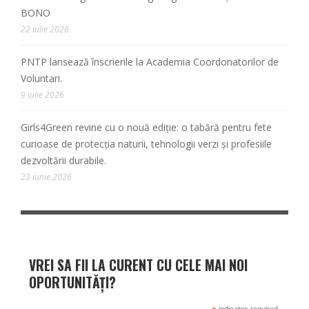
BONO
22 iulie 2026
PNTP lansează înscrierile la Academia Coordonatorilor de
Voluntari.
9 iulie 2026
Girls4Green revine cu o nouă ediție: o tabără pentru fete
curioase de protecția naturii, tehnologii verzi și profesiile
dezvoltării durabile.
23 iunie 2026
VREI SA FII LA CURENT CU CELE MAI NOI
OPORTUNITĂȚI?