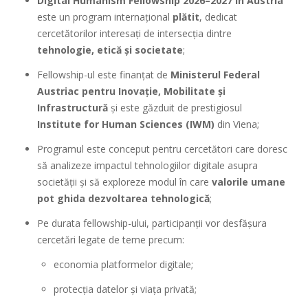
Digital Humanism Fellowship 2026–2027 în Austria
este un program internațional
plătit
, dedicat
cercetătorilor interesați de intersecția dintre
tehnologie, etică și societate
;
Fellowship-ul este finanțat de
Ministerul Federal
Austriac pentru Inovație, Mobilitate și
Infrastructură
și este găzduit de prestigiosul
Institute for Human Sciences (IWM)
din Viena;
Programul este conceput pentru cercetători care doresc
să analizeze impactul tehnologiilor digitale asupra
societății și să exploreze modul în care
valorile umane
pot ghida dezvoltarea tehnologică
;
Pe durata fellowship-ului, participanții vor desfășura
cercetări legate de teme precum:
economia platformelor digitale;
protecția datelor și viața privată;