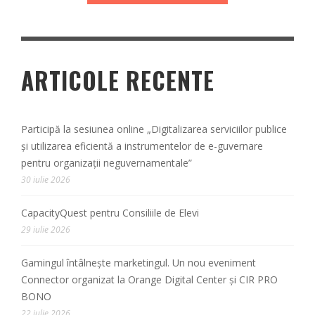
ARTICOLE RECENTE
Participă la sesiunea online „Digitalizarea serviciilor publice
și utilizarea eficientă a instrumentelor de e-guvernare
pentru organizații neguvernamentale”
30 iulie 2026
CapacityQuest pentru Consiliile de Elevi
29 iulie 2026
Gamingul întâlnește marketingul. Un nou eveniment
Connector organizat la Orange Digital Center și CIR PRO
BONO
22 iulie 2026