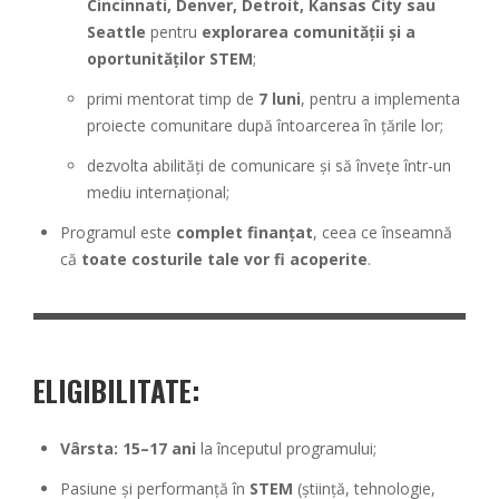
Cincinnati, Denver, Detroit, Kansas City sau
Seattle
pentru
explorarea comunității și a
oportunităților STEM
;
primi mentorat timp de
7 luni
, pentru a implementa
proiecte comunitare după întoarcerea în țările lor;
dezvolta abilități de comunicare și să învețe într-un
mediu internațional;
Programul este
complet finanțat
, ceea ce înseamnă
că
toate costurile tale vor fi acoperite
.
ELIGIBILITATE:
Vârsta:
15–17 ani
la începutul programului;
Pasiune și performanță în
STEM
(știință, tehnologie,