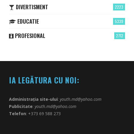
DIVERTISMENT
2223
EDUCATIE
5339
PROFESIONAL
2712
IA LEGĂTURA CU NOI:
Administrația site-ului
:
youth.md@yahoo.com
Publicitate
:
youth.md@yahoo.com
Telefon
: +373 69 588 273