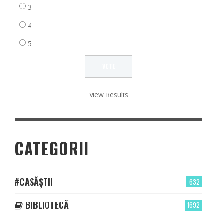
3
4
5
View Results
CATEGORII
#CASĂȘTII
632
BIBLIOTECĂ
1692