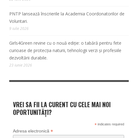
PNTP lansează înscrierile la Academia Coordonatorilor de
Voluntari.
9 iulie 2026
Girls4Green revine cu o nouă ediție: o tabără pentru fete
curioase de protecția naturii, tehnologii verzi și profesiile
dezvoltării durabile.
23 iunie 2026
VREI SA FII LA CURENT CU CELE MAI NOI
OPORTUNITĂȚI?
*
indicates required
*
Adresa electronică