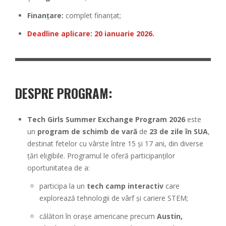
Finanțare:
complet finanțat;
Deadline aplicare: 20 ianuarie 2026.
DESPRE PROGRAM:
Tech Girls Summer Exchange Program 2026
este
un
program de schimb de vară
de
23 de zile în SUA
,
destinat fetelor cu vârste între 15 și 17 ani, din diverse
țări eligibile. Programul le oferă participanților
oportunitatea de a:
participa la un
tech camp interactiv
care
explorează tehnologii de vârf și cariere STEM;
călători în orașe americane precum
Austin,