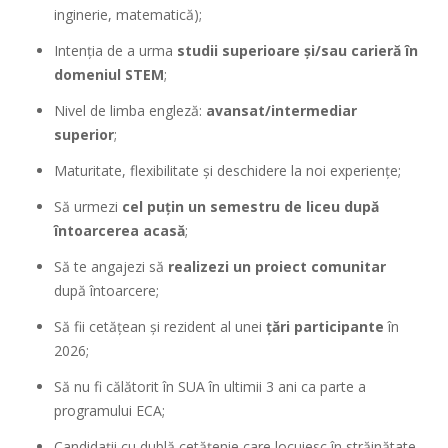
inginerie, matematică);
Intenția de a urma
studii superioare și/sau carieră în
domeniul STEM
;
Nivel de limba engleză:
avansat/intermediar
superior
;
Maturitate, flexibilitate și deschidere la noi experiențe;
Să urmezi
cel puțin un semestru de liceu după
întoarcerea acasă
;
Să te angajezi să
realizezi un proiect comunitar
după întoarcere;
Să fii cetățean și rezident al unei
țări participante
în
2026;
Să nu fi călătorit în SUA în ultimii 3 ani ca parte a
programului ECA;
Candidații cu dublă cetățenie care locuiesc în străinătate