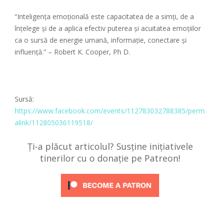
“Inteligenţa emoţională este capacitatea de a simţi, de a
înţelege şi de a aplica efectiv puterea şi acuitatea emoţiilor
ca o sursă de energie umană, informaţie, conectare şi
influenţă.” – Robert K. Cooper, Ph D.
Sursă:
https://www.facebook.com/events/112783032788385/perm
alink/112805036119518/
Ți-a plăcut articolul? Susține inițiativele
tinerilor cu o donație pe Patreon!