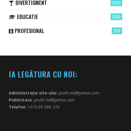
DIVERTISMENT
2223
EDUCATIE
5339
PROFESIONAL
2712
IA LEGĂTURA CU NOI:
Administrația site-ului
:
youth.md@yahoo.com
Publicitate
:
youth.md@yahoo.com
Telefon
: +373 69 588 273