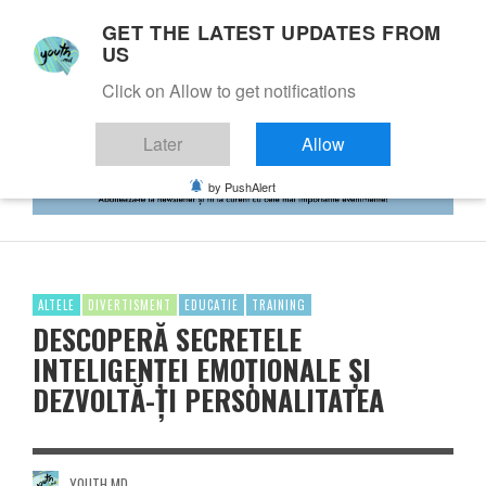
GET THE LATEST UPDATES FROM
US
Click on Allow to get notifications
Later
Allow
by PushAlert
ALTELE
DIVERTISMENT
EDUCATIE
TRAINING
DESCOPERĂ SECRETELE
INTELIGENŢEI EMOŢIONALE ŞI
DEZVOLTĂ-ŢI PERSONALITATEA
YOUTH.MD