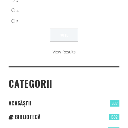
3
4
5
View Results
CATEGORII
#CASĂȘTII
632
BIBLIOTECĂ
1692