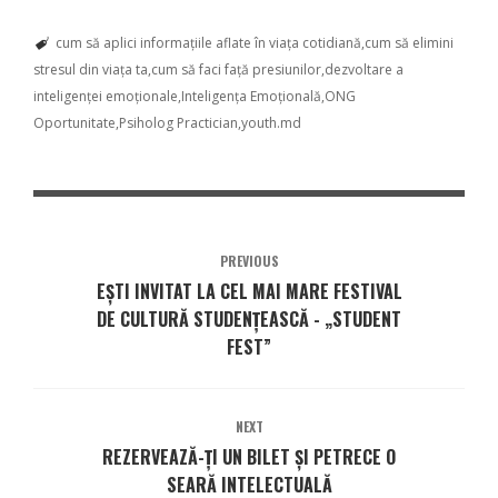
cum să aplici informaţiile aflate în viaţa cotidiană
cum să elimini
stresul din viaţa ta
cum să faci faţă presiunilor
dezvoltare a
inteligenței emoționale
Inteligenţa Emoţională
ONG
Oportunitate
Psiholog Practician
youth.md
PREVIOUS
EȘTI INVITAT LA CEL MAI MARE FESTIVAL
DE CULTURĂ STUDENȚEASCĂ - „STUDENT
FEST”
NEXT
REZERVEAZĂ-ȚI UN BILET ȘI PETRECE O
SEARĂ INTELECTUALĂ