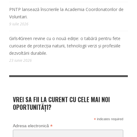
PNTP lansează înscrierile la Academia Coordonatorilor de
Voluntari.
9 iulie 2026
Girls4Green revine cu o nouă ediție: o tabără pentru fete
curioase de protecția naturii, tehnologii verzi și profesiile
dezvoltării durabile.
23 iunie 2026
VREI SA FII LA CURENT CU CELE MAI NOI
OPORTUNITĂȚI?
*
indicates required
*
Adresa electronică