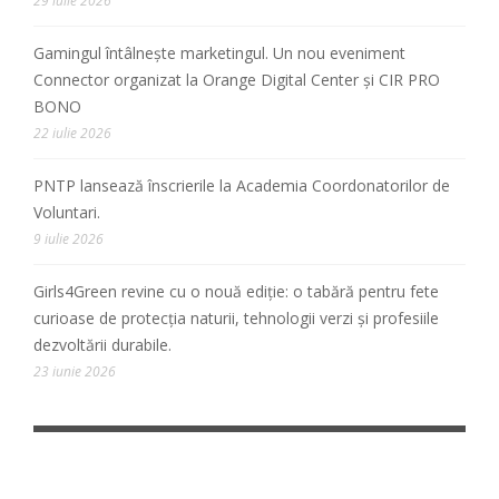
29 iulie 2026
Gamingul întâlnește marketingul. Un nou eveniment
Connector organizat la Orange Digital Center și CIR PRO
BONO
22 iulie 2026
PNTP lansează înscrierile la Academia Coordonatorilor de
Voluntari.
9 iulie 2026
Girls4Green revine cu o nouă ediție: o tabără pentru fete
curioase de protecția naturii, tehnologii verzi și profesiile
dezvoltării durabile.
23 iunie 2026