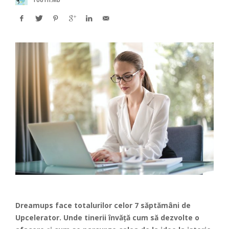
Dreamups
face totalurilor celor 7 săptămâni de
Upcelerator. Unde tinerii învăță cum să dezvolte o