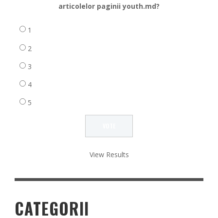
articolelor paginii youth.md?
1
2
3
4
5
View Results
CATEGORII