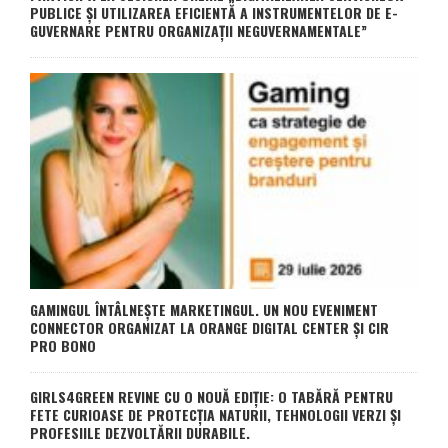
PUBLICE ȘI UTILIZAREA EFICIENTĂ A INSTRUMENTELOR DE E-
GUVERNARE PENTRU ORGANIZAȚII NEGUVERNAMENTALE”
GAMINGUL ÎNTÂLNEȘTE MARKETINGUL. UN NOU EVENIMENT
CONNECTOR ORGANIZAT LA ORANGE DIGITAL CENTER ȘI CIR
PRO BONO
GIRLS4GREEN REVINE CU O NOUĂ EDIȚIE: O TABĂRĂ PENTRU
FETE CURIOASE DE PROTECȚIA NATURII, TEHNOLOGII VERZI ȘI
PROFESIILE DEZVOLTĂRII DURABILE.