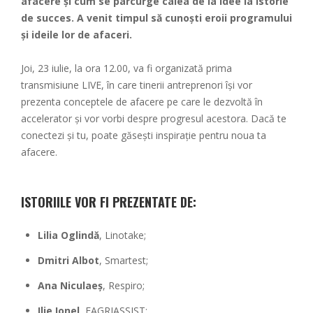
afacere și cum se parcurge calea de la idee la istorie
de succes. A venit timpul să cunoști eroii programului
și ideile lor de afaceri.
Joi, 23 iulie, la ora 12.00, va fi organizată prima
transmisiune LIVE, în care tinerii antreprenori își vor
prezenta conceptele de afacere pe care le dezvoltă în
accelerator și vor vorbi despre progresul acestora. Dacă te
conectezi și tu, poate găsești inspirație pentru noua ta
afacere.
ISTORIILE VOR FI PREZENTATE DE:
Lilia Oglindă
, Linotake;
Dmitri Albot
, Smartest;
Ana Niculaeș
, Respiro;
Ilie Ionel
, EAGRIASSIST;