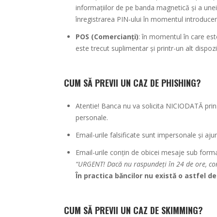
informațiilor de pe banda magnetică și a unei
înregistrarea PIN-ului în momentul introduceri
POS (Comercianți)
: în momentul în care est
este trecut suplimentar și printr-un alt dispo
CUM SĂ PREVII UN CAZ DE PHISHING?
Atentie! Banca nu va solicita NICIODATĂ prin
personale.
Email-urile falsificate sunt impersonale şi aj
Email-urile conțin de obicei mesaje sub form
“URGENT! Dacă nu raspundeți în 24 de ore, cont
În practica băncilor nu există o astfel d
CUM SĂ PREVII UN CAZ DE SKIMMING?