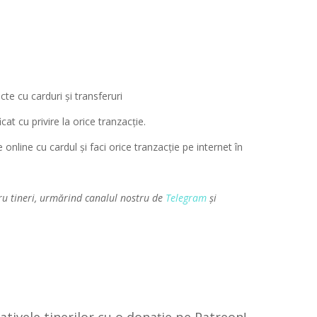
te cu carduri și transferuri
cat cu privire la orice tranzacție.
 online cu cardul și faci orice tranzacție pe internet în
ru tineri, urmărind canalul nostru de
Telegram
și
țiativele tinerilor cu o donație pe Patreon!