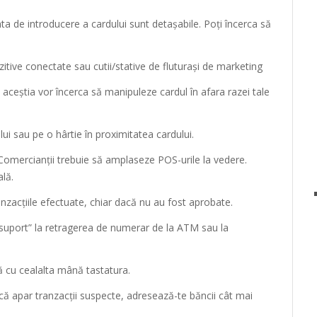
a de introducere a cardului sunt detașabile. Poți încerca să
tive conectate sau cutii/stative de fluturași de marketing
, aceștia vor încerca să manipuleze cardul în afara razei tale
lui sau pe o hârtie în proximitatea cardului.
Comercianții trebuie să amplaseze POS-urile la vedere.
ală.
anzacțiile efectuate, chiar dacă nu au fost aprobate.
suport” la retragerea de numerar de la ATM sau la
ă cu cealalta mână tastatura.
dacă apar tranzacții suspecte, adresează-te băncii cât mai