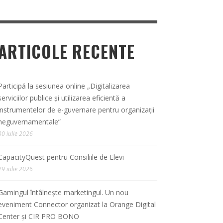
ARTICOLE RECENTE
Participă la sesiunea online „Digitalizarea
serviciilor publice și utilizarea eficientă a
instrumentelor de e-guvernare pentru organizații
neguvernamentale”
30 iulie 2026
CapacityQuest pentru Consiliile de Elevi
29 iulie 2026
Gamingul întâlnește marketingul. Un nou
eveniment Connector organizat la Orange Digital
Center și CIR PRO BONO