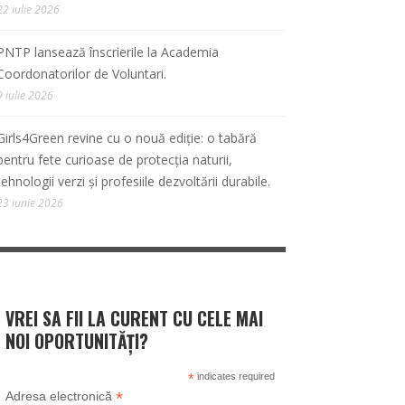
22 iulie 2026
PNTP lansează înscrierile la Academia
Coordonatorilor de Voluntari.
9 iulie 2026
Girls4Green revine cu o nouă ediție: o tabără
pentru fete curioase de protecția naturii,
tehnologii verzi și profesiile dezvoltării durabile.
23 iunie 2026
VREI SA FII LA CURENT CU CELE MAI
NOI OPORTUNITĂȚI?
*
indicates required
*
Adresa electronică