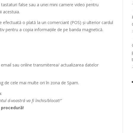
 tastaturi false sau a unei mini camere video pentru
i acestuia.
e efectuată o plată la un comerciant (POS) și ulterior cardul
zitiv pentru a copia informațiile de pe banda magnetică.
 email sau online transmiterea/ actualizarea datelor
ung de cele mai multe ori în zona de Spam.
a:
ul d-voastră va fi închis/blocat!”
e procedură!