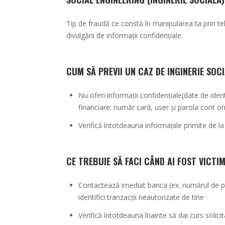
Tip de fraudă ce constă în manipularea ta prin te
divulgării de informații confidențiale.
CUM SĂ PREVII UN CAZ DE INGINERIE SOC
Nu oferi informații confidențiale(date de ident
financiare: număr card, user și parola cont o
Verifică întotdeauna informațiile primite de l
CE TREBUIE SĂ FACI CÂND AI FOST VICTI
Contactează imediat banca (ex. numărul de pe
identifici tranzacții neautorizate de tine
Verifică întotdeauna înainte să dai curs solici