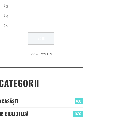
3
4
5
View Results
CATEGORII
#CASĂȘTII
632
BIBLIOTECĂ
1692