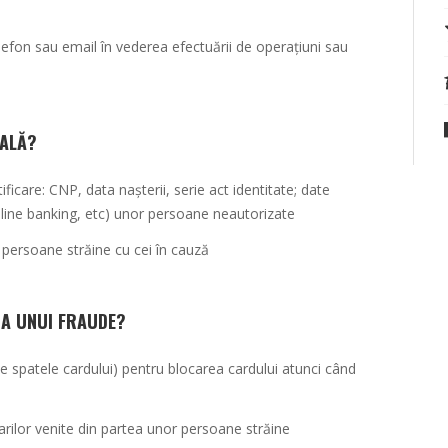
lefon sau email în vederea efectuării de operațiuni sau
IALĂ?
ificare: CNP, data nașterii, serie act identitate; date
nline banking, etc) unor persoane neautorizate
a persoane străine cu cei în cauză
MA UNUI FRAUDE?
 spatele cardului) pentru blocarea cardului atunci când
tarilor venite din partea unor persoane străine