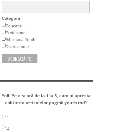
Categorii
Educație
Profesional
Biblioteca Youth
Divertisment
Poll: Pe o scară de la 1 la 5, cum ai aprecia
calitatea articolelor paginii youth.md?
1
2