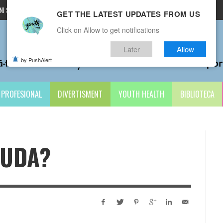
I ȘI CONDIȚII
CONTACTE
GET THE LATEST UPDATES FROM US
Click on Allow to get notifications
Later
Allow
by PushAlert
PROFESIONAL
DIVERTISMENT
YOUTH HEALTH
BIBLIOTECA
AUDA?