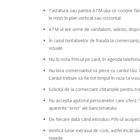
Tastatura sau partea ATM-ului ce conține fant
le miști în plan vertical sau orizontal.
ATM-ul are urme de vandalism, adeziv, dispozi
În cazul tentativelor de fraudă la comercianți
vizuale
Nu îți nota PIN-ul pe card, în agenda telefonu
Nu lăsa comerciantul să plece cu cardul tău. 
Cardul trebuie să fie tot timpul în raza ta vizu
Solicită de la comerciant chitanțele pentru tr
Nu accepta ajutorul persoanelor care oferă “
aparente “erori” ale bancomatului.
De fiecare dată când introduci PIN-ul acoper
Verifică lunar extrasul de cont, astfel încât 
repede.