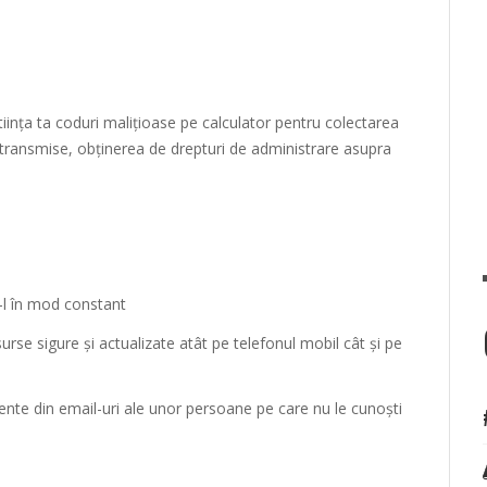
știința ta coduri malițioase pe calculator pentru colectarea
 transmise, obținerea de drepturi de administrare asupra
-l în mod constant
urse sigure și actualizate atât pe telefonul mobil cât și pe
ente din email-uri ale unor persoane pe care nu le cunoști