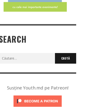
SEARCH
Caută
după:
Susține Youth.md pe Patreon!