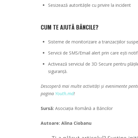
Sesizează autoritățile cu privire la incident
CUM TE AJUTĂ BĂNCILE?
Sisteme de monitorizare a tranzacțiilor suspec
Servicii de SMS/Email alert prin care ești notifi
Activează serviciul de 3D Secure pentru plățile
siguranță.
Descoperă mai multe activități și evenimente pent
pagina
Youth.md
!
Sursă:
Asociația Română a Băncilor
Autoare: Alina Ciobanu
Ți-a plăcut articolul? Susține ini