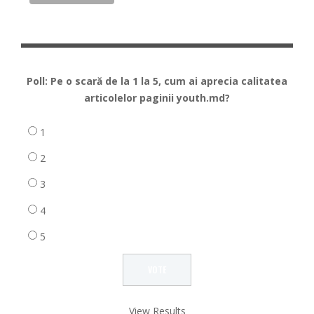
Poll: Pe o scară de la 1 la 5, cum ai aprecia calitatea
articolelor paginii youth.md?
1
2
3
4
5
View Results