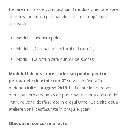
Fiecare rundă este compusă din 3 module orientate spre
abilitarea politică a persoanelor de etnie, după cum
urmează:
Modul I „Liderism politic”;
Modul II „Campanie electorală eficientă”;
Modul III „Comunicare publică de succes”.
Modulul I
de instruire „Liderism politic pentru
persoanele de etnie romă”
se va desfăşura în
perioada
iulie – august 2018
. La fiecare instruire vor
participa aproximativ 25 de participanţi. Două ateliere de
instruire vor fi desfăşurate în oraşul Orhei. Celelalte două
ateliere vor fi desfăşurate în oraşul Rîşcani.
Obiectivul concursului
este
: