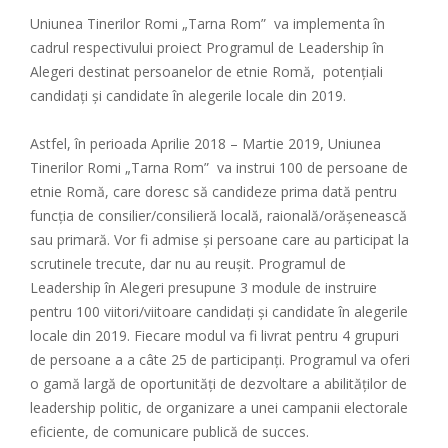
Uniunea Tinerilor Romi „Tarna Rom” va implementa în
cadrul respectivului proiect Programul de Leadership în
Alegeri destinat persoanelor de etnie Romă, potenţiali
candidaţi şi candidate în alegerile locale din 2019.
Astfel, în perioada Aprilie 2018 – Martie 2019, Uniunea
Tinerilor Romi „Tarna Rom” va instrui 100 de persoane de
etnie Romă, care doresc să candideze prima dată pentru
funcţia de consilier/consilieră locală, raională/orăşenească
sau primară. Vor fi admise şi persoane care au participat la
scrutinele trecute, dar nu au reuşit. Programul de
Leadership în Alegeri presupune 3 module de instruire
pentru 100 viitori/viitoare candidaţi şi candidate în alegerile
locale din 2019. Fiecare modul va fi livrat pentru 4 grupuri
de persoane a a câte 25 de participanţi. Programul va oferi
o gamă largă de oportunități de dezvoltare a abilităților de
leadership politic, de organizare a unei campanii electorale
eficiente, de comunicare publică de succes.