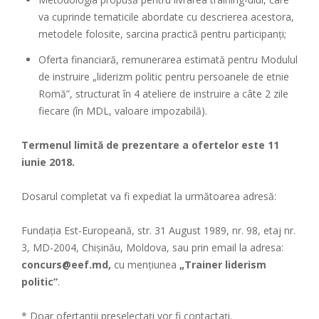
va cuprinde tematicile abordate cu descrierea acestora,
metodele folosite, sarcina practică pentru participanţi;
Oferta financiară, remunerarea estimată pentru Modulul
de instruire „liderizm politic pentru persoanele de etnie
Romă”, structurat în 4 ateliere de instruire a câte 2 zile
fiecare (în MDL, valoare impozabilă).
Termenul limită de prezentare a ofertelor este 11
iunie 2018.
Dosarul completat va fi expediat la următoarea adresă:
Fundaţia Est-Europeană, str. 31 August 1989, nr. 98, etaj nr.
3, MD-2004, Chișinău, Moldova, sau prin email la adresa:
concurs@eef.md,
cu menţiunea
„Trainer liderism
politic”
.
* Doar ofertanţii preselectaţi vor fi contactaţi.