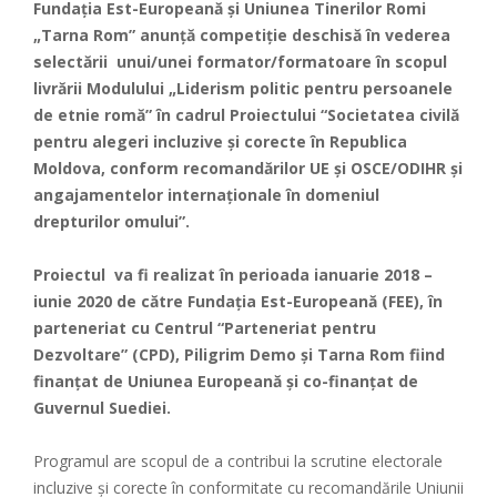
Fundaţia Est-Europeană şi Uniunea Tinerilor Romi
„Tarna Rom” anunţă competiţie deschisă în vederea
selectării unui/unei formator/formatoare în scopul
livrării Modulului „Liderism politic pentru persoanele
de etnie romă” în cadrul Proiectului “Societatea civilă
pentru alegeri incluzive și corecte în Republica
Moldova, conform recomandărilor UE și OSCE/ODIHR și
angajamentelor internaționale în domeniul
drepturilor omului”.
Proiectul va fi realizat în perioada ianuarie 2018 –
iunie 2020 de către Fundația Est-Europeană (FEE), în
parteneriat cu Centrul “Parteneriat pentru
Dezvoltare” (CPD), Piligrim Demo şi Tarna Rom fiind
finanţat de Uniunea Europeană şi co-finanţat de
Guvernul Suediei.
Programul are scopul de a contribui la scrutine electorale
incluzive şi corecte în conformitate cu recomandările Uniunii