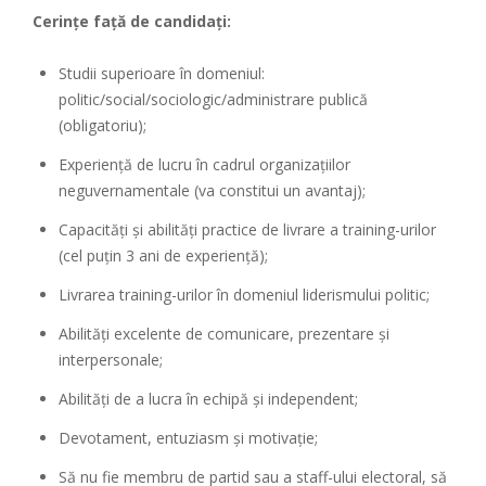
Cerinţe faţă de candidaţi:
Studii superioare în domeniul:
politic/social/sociologic/administrare publică
(obligatoriu);
Experienţă de lucru în cadrul organizaţiilor
neguvernamentale (va constitui un avantaj);
Capacităţi şi abilităţi practice de livrare a training-urilor
(cel puţin 3 ani de experienţă);
Livrarea training-urilor în domeniul liderismului politic;
Abilităţi excelente de comunicare, prezentare şi
interpersonale;
Abilităţi de a lucra în echipă şi independent;
Devotament, entuziasm şi motivaţie;
Să nu fie membru de partid sau a staff-ului electoral, să