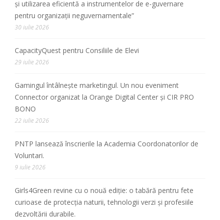
și utilizarea eficientă a instrumentelor de e-guvernare
pentru organizații neguvernamentale”
30 iulie 2026
CapacityQuest pentru Consiliile de Elevi
29 iulie 2026
Gamingul întâlnește marketingul. Un nou eveniment
Connector organizat la Orange Digital Center și CIR PRO
BONO
22 iulie 2026
PNTP lansează înscrierile la Academia Coordonatorilor de
Voluntari.
9 iulie 2026
Girls4Green revine cu o nouă ediție: o tabără pentru fete
curioase de protecția naturii, tehnologii verzi și profesiile
dezvoltării durabile.