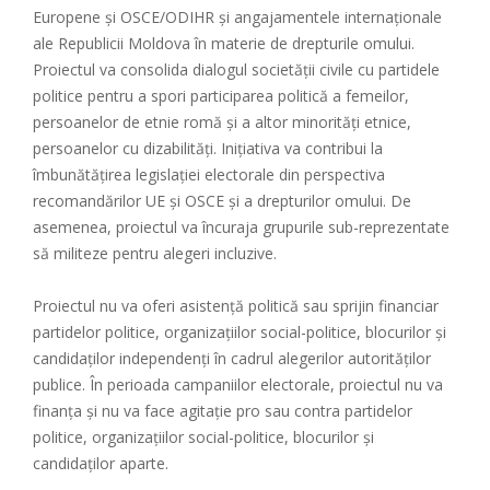
Europene şi OSCE/ODIHR şi angajamentele internaţionale
ale Republicii Moldova în materie de drepturile omului.
Proiectul va consolida dialogul societăţii civile cu partidele
politice pentru a spori participarea politică a femeilor,
persoanelor de etnie romă şi a altor minorităţi etnice,
persoanelor cu dizabilităţi. Iniţiativa va contribui la
îmbunătăţirea legislaţiei electorale din perspectiva
recomandărilor UE şi OSCE şi a drepturilor omului. De
asemenea, proiectul va încuraja grupurile sub-reprezentate
să militeze pentru alegeri incluzive.
Proiectul nu va oferi asistență politică sau sprijin financiar
partidelor politice, organizaţiilor social-politice, blocurilor şi
candidaţilor independenți în cadrul alegerilor autorităţilor
publice. În perioada campaniilor electorale, proiectul nu va
finanța și nu va face agitaţie pro sau contra partidelor
politice, organizaţiilor social-politice, blocurilor şi
candidaţilor aparte.