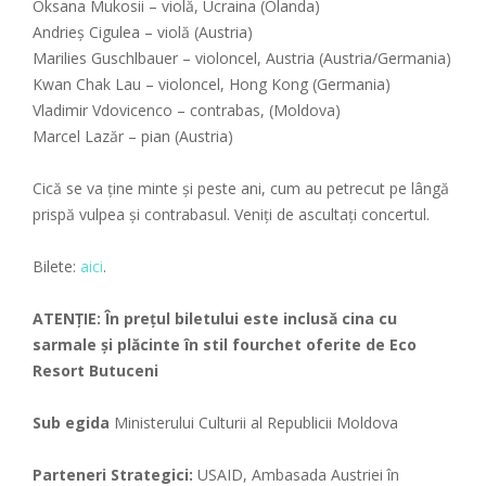
Oksana Mukosii – violă, Ucraina (Olanda)
Andrieș Cigulea – violă (Austria)
Marilies Guschlbauer – violoncel, Austria (Austria/Germania)
Kwan Chak Lau – violoncel, Hong Kong (Germania)
Vladimir Vdovicenco – contrabas, (Moldova)
Marcel Lazăr – pian (Austria)
Cică se va ține minte și peste ani, cum au petrecut pe lângă
prispă vulpea și contrabasul. Veniți de ascultați concertul.
Bilete:
aici
.
ATENȚIE: În prețul biletului este inclusă cina cu
sarmale și plăcinte în stil fourchet oferite de Eco
Resort Butuceni
Sub egida
Ministerului Culturii al Republicii Moldova
Parteneri Strategici:
USAID, Ambasada Austriei în