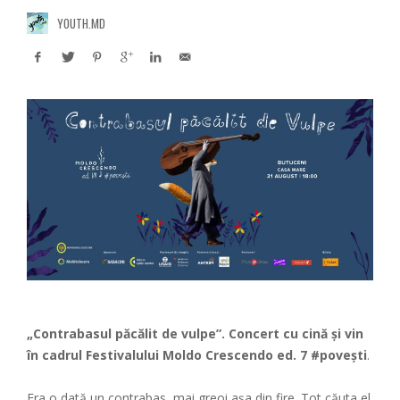
YOUTH.MD
„Contrabasul păcălit de vulpe”. Concert cu cină și vin
în cadrul Festivalului Moldo Crescendo ed. 7 #povești
.
Era o dată un contrabas, mai greoi așa din fire. Tot căuta el