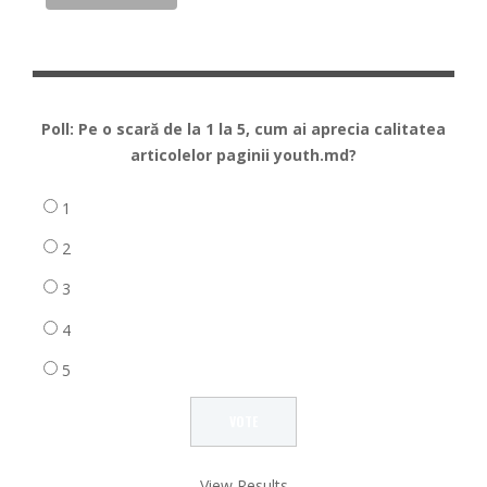
Poll: Pe o scară de la 1 la 5, cum ai aprecia calitatea
articolelor paginii youth.md?
1
2
3
4
5
View Results