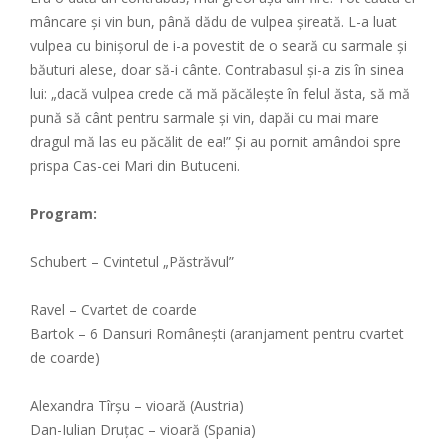
mâncare și vin bun, până dădu de vulpea șireată. L-a luat
vulpea cu binișorul de i-a povestit de o seară cu sarmale și
băuturi alese, doar să-i cânte. Contrabasul și-a zis în sinea
lui: „dacă vulpea crede că mă păcălește în felul ăsta, să mă
pună să cânt pentru sarmale și vin, dapăi cu mai mare
dragul mă las eu păcălit de ea!” Și au pornit amândoi spre
prispa Cas-cei Mari din Butuceni.
Program:
Schubert – Cvintetul „Păstrăvul”
Ravel – Cvartet de coarde
Bartok – 6 Dansuri Românești (aranjament pentru cvartet
de coarde)
Alexandra Tîrșu – vioară (Austria)
Dan-Iulian Druțac – vioară (Spania)