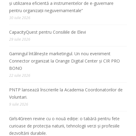
și utilizarea eficientă a instrumentelor de e-guvernare
pentru organizații neguvernamentale”
30 iulie 2026
CapacityQuest pentru Consiliile de Elevi
29 iulie 2026
Gamingul întâlnește marketingul. Un nou eveniment
Connector organizat la Orange Digital Center și CIR PRO
BONO
22 iulie 2026
PNTP lansează înscrierile la Academia Coordonatorilor de
Voluntari.
9 iulie 2026
Girls4Green revine cu o nouă ediție: o tabără pentru fete
curioase de protecția naturii, tehnologii verzi și profesiile
dezvoltării durabile.