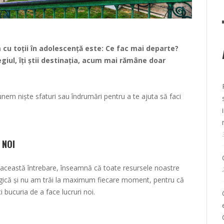
 cu toții în adolescență este: Ce fac mai departe?
egiul, îți știi destinația, acum mai rămâne doar
unem niște sfaturi sau îndrumări pentru a te ajuta să faci
 NOI
 această întrebare, înseamnă că toate resursele noastre
targică și nu am trăi la maximum fiecare moment, pentru că
i bucuria de a face lucruri noi.