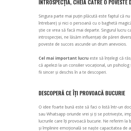
INTROSPECȚIA, CHEIA CĂTRE O POVESTE 
Singura parte mai puțin plăcută este faptul că nu
întrebare) și nici o persoană cu o baghetă magică
știe ce vrea să facă mai departe. Singurul lucru 
introspecției, ne lăsăm influențați de păreri dive
poveste de succes ascunde un drum anevoios.
Cel mai important lucru
este să înțelegi că răsp
că apelezi la un consilier vocațional, un psiholog
fii sincer și deschis în a te descoperi.
DESCOPERĂ CE ÎȚI PROVOACĂ BUCURIE
O idee foarte bună este să faci o listă într-un do
sau Whatsapp oriunde vrei și ți se potrivește, im
lucrurile care îți provoacă bucurie. Ne referim la 
și împlinire emoțională se naște capacitatea de a