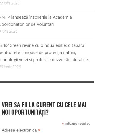
22 iulie 2026
PNTP lansează înscrierile la Academia
Coordonatorilor de Voluntari.
9 iulie 2026
Girls4Green revine cu o nouă ediție: o tabără
pentru fete curioase de protecția naturii,
tehnologii verzi și profesiile dezvoltării durabile.
23 iunie 2026
VREI SA FII LA CURENT CU CELE MAI
NOI OPORTUNITĂȚI?
*
indicates required
*
Adresa electronică