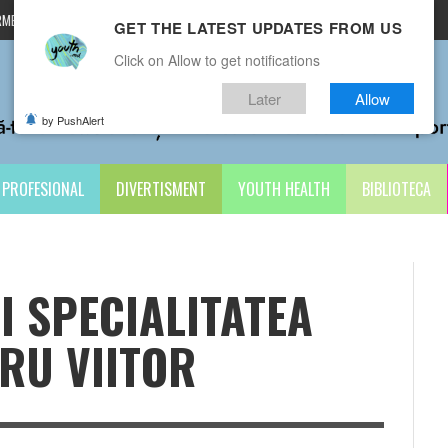
MENI ȘI CONDIȚII
CONTACTE
GET THE LATEST UPDATES FROM US
Click on Allow to get notifications
Later
Allow
by PushAlert
PROFESIONAL
DIVERTISMENT
YOUTH HEALTH
BIBLIOTECA
I SPECIALITATEA
RU VIITOR