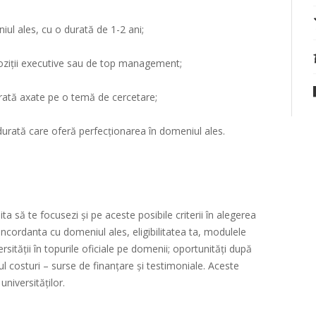
ul ales, cu o durată de 1-2 ani;
poziții executive sau de top management;
urată axate pe o temă de cercetare;
rată care oferă perfecționarea în domeniul ales.
ta să te focusezi și pe aceste posibile criterii în alegerea
oncordanta cu domeniul ales, eligibilitatea ta, modulele
sității în topurile oficiale pe domenii; oportunități după
tul costuri – surse de finanțare și testimoniale. Aceste
 universităților.