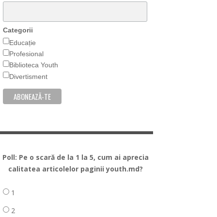
Categorii
Educație
Profesional
Biblioteca Youth
Divertisment
Poll: Pe o scară de la 1 la 5, cum ai aprecia
calitatea articolelor paginii youth.md?
1
2