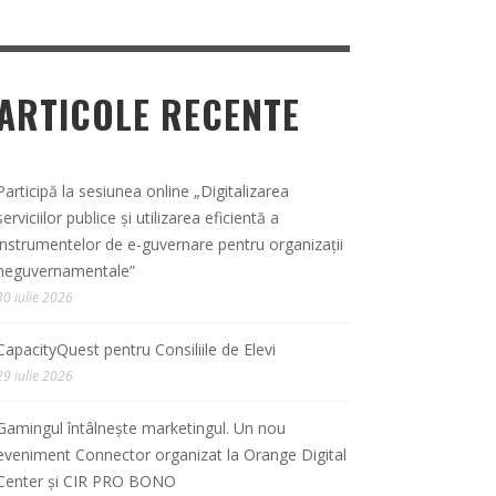
ARTICOLE RECENTE
Participă la sesiunea online „Digitalizarea
serviciilor publice și utilizarea eficientă a
instrumentelor de e-guvernare pentru organizații
neguvernamentale”
30 iulie 2026
CapacityQuest pentru Consiliile de Elevi
29 iulie 2026
Gamingul întâlnește marketingul. Un nou
eveniment Connector organizat la Orange Digital
Center și CIR PRO BONO