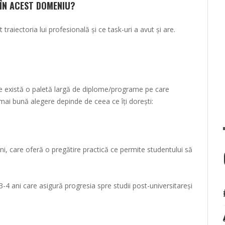
 ÎN ACEST DOMENIU?
 traiectoria lui profesională și ce task-uri a avut și are.
ate există o paletă largă de diplome/programe pe care
a mai bună alegere depinde de ceea ce îți dorești:
ni, care oferă o pregătire practică ce permite studentului să
3-4 ani care asigură progresia spre studii post-universitareși