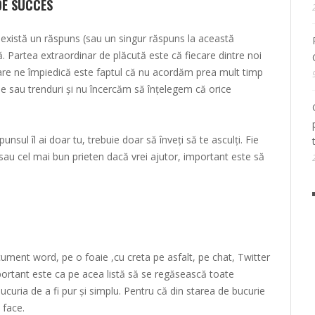
DE SUCCES
 există un răspuns (sau un singur răspuns la această
. Partea extraordinar de plăcută este că fiecare dintre noi
care ne împiedică este faptul că nu acordăm prea mult timp
rse sau trenduri și nu încercăm să înțelegem că orice
unsul îl ai doar tu, trebuie doar să înveți să te asculți. Fie
 sau cel mai bun prieten dacă vrei ajutor, important este să
cument word, pe o foaie ,cu creta pe asfalt, pe chat, Twitter
portant este ca pe acea listă să se regăsească toate
bucuria de a fi pur și simplu. Pentru că din starea de bucurie
 face.