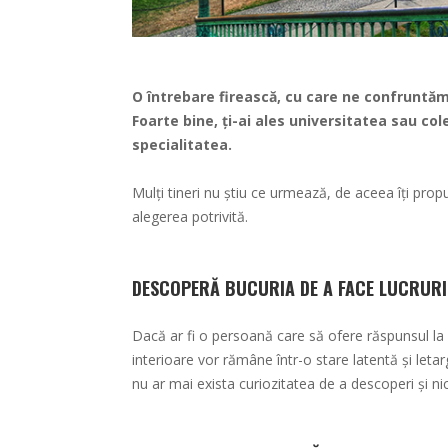
O întrebare firească, cu care ne confruntăm
Foarte bine, ți-ai ales universitatea sau col
specialitatea.
Mulți tineri nu știu ce urmează, de aceea îți prop
alegerea potrivită.
DESCOPERĂ BUCURIA DE A FACE LUCRURI
Dacă ar fi o persoană care să ofere răspunsul la
interioare vor rămâne într-o stare latentă și le
nu ar mai exista curiozitatea de a descoperi și nic