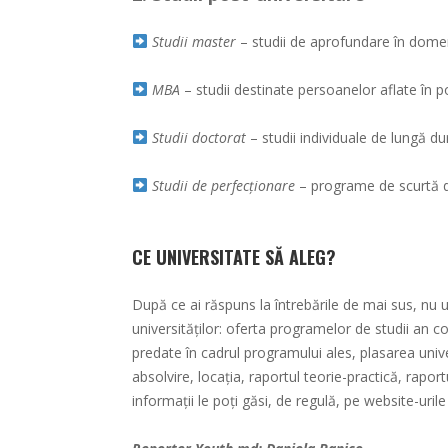
Studii master
– studii de aprofundare în domeni
MBA
– studii destinate persoanelor aflate în 
Studii doctorat
– studii individuale de lungă d
Studii de perfecționare
– programe de scurtă du
CE UNIVERSITATE SĂ ALEG?
După ce ai răspuns la întrebările de mai sus, nu ui
universităților: oferta programelor de studii an c
predate în cadrul programului ales, plasarea univer
absolvire, locația, raportul teorie-practică, rapor
informații le poți găsi, de regulă, pe website-urile