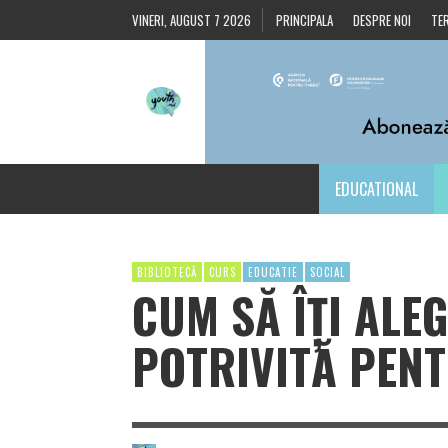
VINERI, AUGUST 7 2026
PRINCIPALA
DESPRE NOI
TER
EDUCATIONAL
BIBLIOTECĂ
CURS
EDUCATIE
SOCIAL
CUM SĂ ÎȚI ALEG
POTRIVITĂ PENT