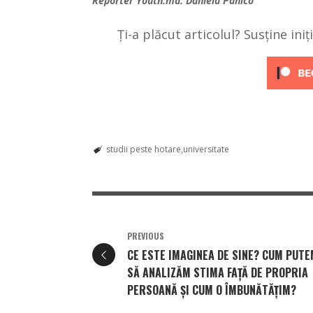
Reporter
Youth.md:
Daniela Panico
Ți-a plăcut articolul? Susține ini
studii peste hotare
universitate
PREVIOUS
CE ESTE IMAGINEA DE SINE? CUM PUT
SĂ ANALIZĂM STIMA FAȚĂ DE PROPRIA
PERSOANĂ ȘI CUM O ÎMBUNĂTĂȚIM?