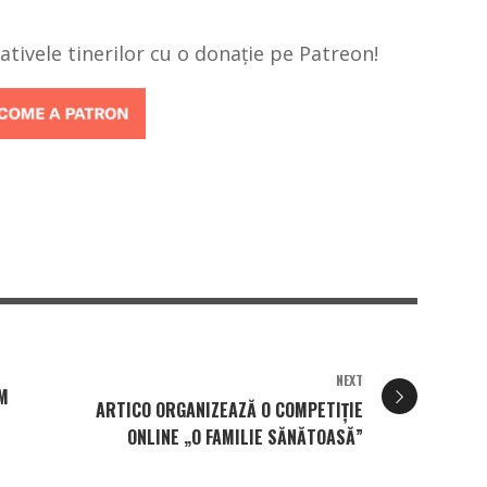
țiativele tinerilor cu o donație pe Patreon!
NEXT
EM
ARTICO ORGANIZEAZĂ O COMPETIȚIE
ONLINE „O FAMILIE SĂNĂTOASĂ”