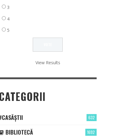
3
4
5
View Results
CATEGORII
#CASĂȘTII
632
BIBLIOTECĂ
1692