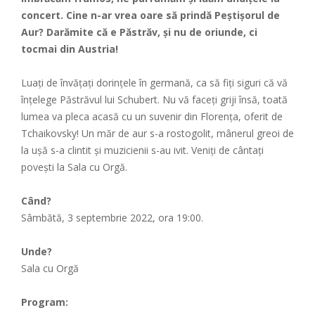
concert. Cine n-ar vrea oare să prindă Peștișorul de
Aur? Darămite că e Păstrăv, și nu de oriunde, ci
tocmai din Austria!
Luați de învățați dorințele în germană, ca să fiți siguri că vă
înțelege Păstrăvul lui Schubert. Nu vă faceți griji însă, toată
lumea va pleca acasă cu un suvenir din Florența, oferit de
Tchaikovsky! Un măr de aur s-a rostogolit, mânerul greoi de
la ușă s-a clintit și muzicienii s-au ivit. Veniți de cântați
povești la Sala cu Orgă.
Când?
Sâmbătă, 3 septembrie 2022, ora 19:00.
Unde?
Sala cu Orgă
Program: