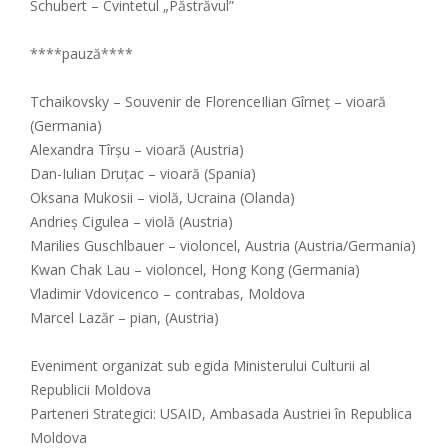
Schubert – Cvintetul „Păstrăvul”
****pauză****
Tchaikovsky – Souvenir de FlorenceIlian Gîrneț – vioară
(Germania)
Alexandra Tîrșu – vioară (Austria)
Dan-Iulian Druțac – vioară (Spania)
Oksana Mukosii – violă, Ucraina (Olanda)
Andrieș Cigulea – violă (Austria)
Marilies Guschlbauer – violoncel, Austria (Austria/Germania)
Kwan Chak Lau – violoncel, Hong Kong (Germania)
Vladimir Vdovicenco – contrabas, Moldova
Marcel Lazăr – pian, (Austria)
Eveniment organizat sub egida Ministerului Culturii al
Republicii Moldova
Parteneri Strategici: USAID, Ambasada Austriei în Republica
Moldova