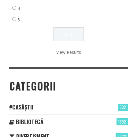
4
5
View Results
CATEGORII
#CASĂȘTII
632
BIBLIOTECĂ
1692
DIVERTISMENT
2223