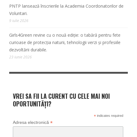
PNTP lansează înscrierile la Academia Coordonatorilor de
Voluntari.
9 iulie 2026
Girls4Green revine cu o nouă ediție: o tabără pentru fete
curioase de protecția naturii, tehnologii verzi și profesiile
dezvoltării durabile.
23 iunie 2026
VREI SA FII LA CURENT CU CELE MAI NOI
OPORTUNITĂȚI?
*
indicates required
*
Adresa electronică