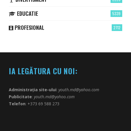
EDUCATIE
5339
PROFESIONAL
2712
IA LEGĂTURA CU NOI:
Administrația site-ului
:
youth.md@yahoo.com
Publicitate
:
youth.md@yahoo.com
Telefon
: +373 69 588 273