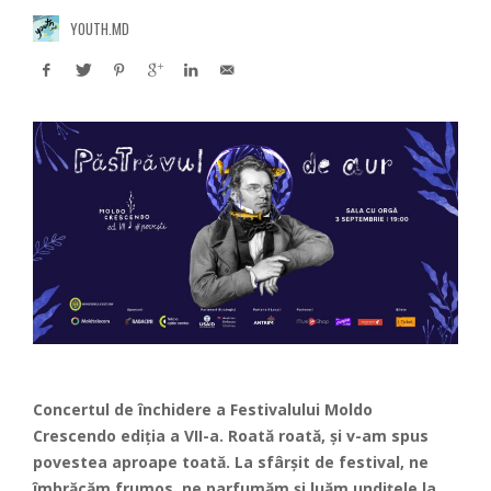
YOUTH.MD
Concertul de închidere a Festivalului Moldo
Crescendo ediția a VII-a. Roată roată, și v-am spus
povestea aproape toată. La sfârșit de festival, ne
îmbrăcăm frumos, ne parfumăm și luăm undițele la