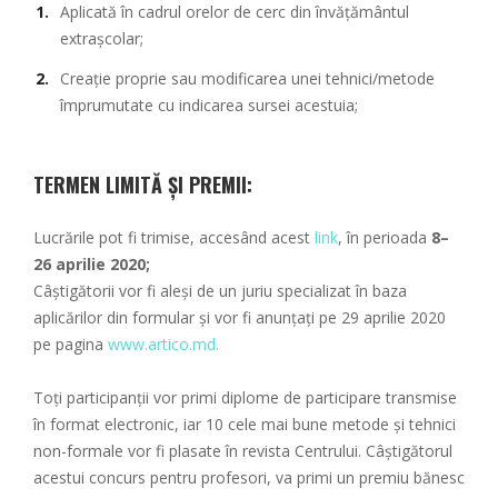
Aplicată în cadrul orelor de cerc din învățământul
extrașcolar;
Creație proprie sau modificarea unei tehnici/metode
împrumutate cu indicarea sursei acestuia;
TERMEN LIMITĂ ȘI PREMII:
Lucrările pot fi trimise, accesând acest
link
, în perioada
8–
26 aprilie 2020;
Câștigătorii vor fi aleși de un juriu specializat în baza
aplicărilor din formular și vor fi anunțați pe 29 aprilie 2020
pe pagina
www.artico.md.
Toți participanții vor primi diplome de participare transmise
în format electronic, iar 10 cele mai bune metode și tehnici
non-formale vor fi plasate în revista Centrului. Câștigătorul
acestui concurs pentru profesori, va primi un premiu bănesc