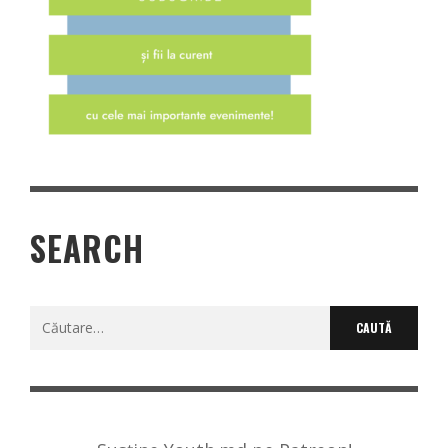
SEARCH
Caută
după: