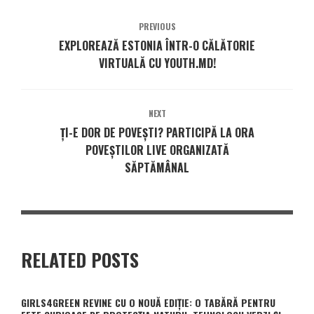
PREVIOUS
EXPLOREAZĂ ESTONIA ÎNTR-O CĂLĂTORIE
VIRTUALĂ CU YOUTH.MD!
NEXT
ȚI-E DOR DE POVEȘTI? PARTICIPĂ LA ORA
POVEȘTILOR LIVE ORGANIZATĂ
SĂPTĂMÂNAL
RELATED POSTS
GIRLS4GREEN REVINE CU O NOUĂ EDIȚIE: O TABĂRĂ PENTRU