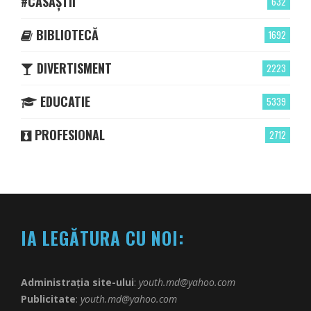
#CASĂȘTII
632
BIBLIOTECĂ
1692
DIVERTISMENT
2223
EDUCATIE
5339
PROFESIONAL
2712
IA LEGĂTURA CU NOI:
Administrația site-ului
:
youth.md@yahoo.com
Publicitate
:
youth.md@yahoo.com