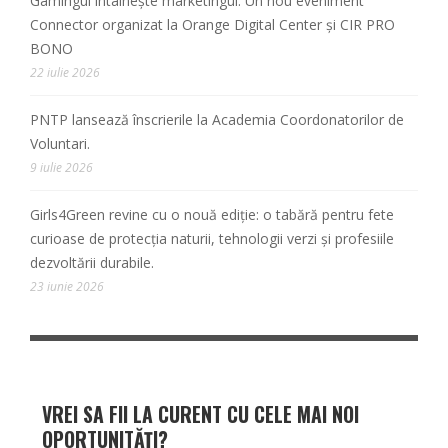
Gamingul întâlnește marketingul. Un nou eveniment
Connector organizat la Orange Digital Center și CIR PRO
BONO
22 iulie 2026
PNTP lansează înscrierile la Academia Coordonatorilor de
Voluntari.
9 iulie 2026
Girls4Green revine cu o nouă ediție: o tabără pentru fete
curioase de protecția naturii, tehnologii verzi și profesiile
dezvoltării durabile.
23 iunie 2026
VREI SA FII LA CURENT CU CELE MAI NOI
OPORTUNITĂȚI?