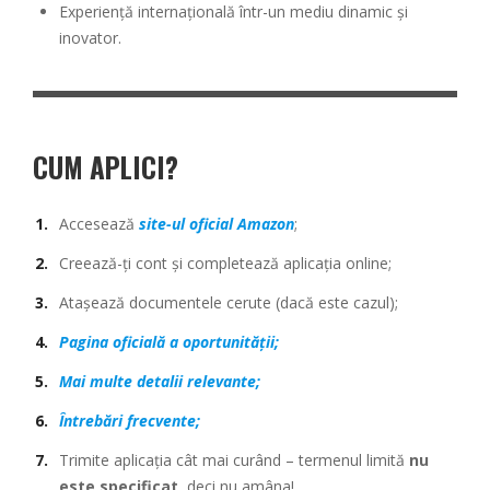
Experiență internațională într-un mediu dinamic și
inovator.
CUM APLICI
?
Accesează
site-ul oficial Amazon
;
Creează-ți cont și completează aplicația online;
Atașează documentele cerute (dacă este cazul);
Pagina oficială a oportunității
;
Mai multe detalii relevante
;
Întrebări frecvente
;
Trimite aplicația cât mai curând – termenul limită
nu
este specificat
, deci nu amâna!