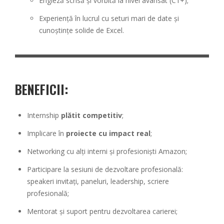
Engleză scrisă și vorbită la nivel avansat (C1+);
Experiență în lucrul cu seturi mari de date și
cunoștințe solide de Excel.
BENEFICII
:
Internship
plătit competitiv
;
Implicare în
proiecte cu impact real
;
Networking cu alți interni și profesioniști Amazon;
Participare la sesiuni de dezvoltare profesională:
speakeri invitați, paneluri, leadership, scriere
profesională;
Mentorat și suport pentru dezvoltarea carierei;