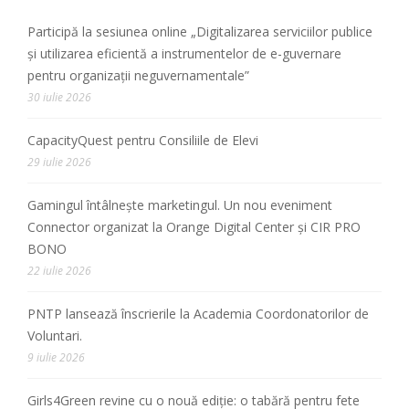
Participă la sesiunea online „Digitalizarea serviciilor publice
și utilizarea eficientă a instrumentelor de e-guvernare
pentru organizații neguvernamentale”
30 iulie 2026
CapacityQuest pentru Consiliile de Elevi
29 iulie 2026
Gamingul întâlnește marketingul. Un nou eveniment
Connector organizat la Orange Digital Center și CIR PRO
BONO
22 iulie 2026
PNTP lansează înscrierile la Academia Coordonatorilor de
Voluntari.
9 iulie 2026
Girls4Green revine cu o nouă ediție: o tabără pentru fete