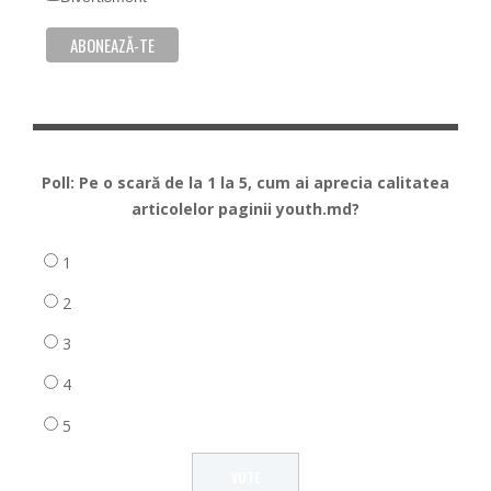
Poll: Pe o scară de la 1 la 5, cum ai aprecia calitatea
articolelor paginii youth.md?
1
2
3
4
5