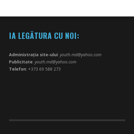
IA LEGĂTURA CU NOI:
Administrația site-ului
:
youth.md@yahoo.com
Publicitate
:
youth.md@yahoo.com
Telefon
: +373 69 588 273