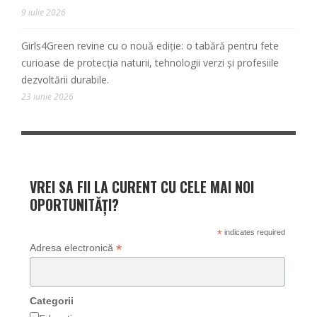
9 iulie 2026
Girls4Green revine cu o nouă ediție: o tabără pentru fete
curioase de protecția naturii, tehnologii verzi și profesiile
dezvoltării durabile.
23 iunie 2026
VREI SA FII LA CURENT CU CELE MAI NOI
OPORTUNITĂȚI?
*
indicates required
*
Adresa electronică
Categorii