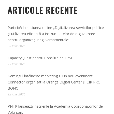
ARTICOLE RECENTE
Participă la sesiunea online „Digitalizarea serviciilor publice
și utilizarea eficientă a instrumentelor de e-guvernare
pentru organizații neguvernamentale”
30 iulie 2026
CapacityQuest pentru Consiliile de Elevi
29 iulie 2026
Gamingul întâlnește marketingul. Un nou eveniment
Connector organizat la Orange Digital Center și CIR PRO
BONO
22 iulie 2026
PNTP lansează înscrierile la Academia Coordonatorilor de
Voluntari.