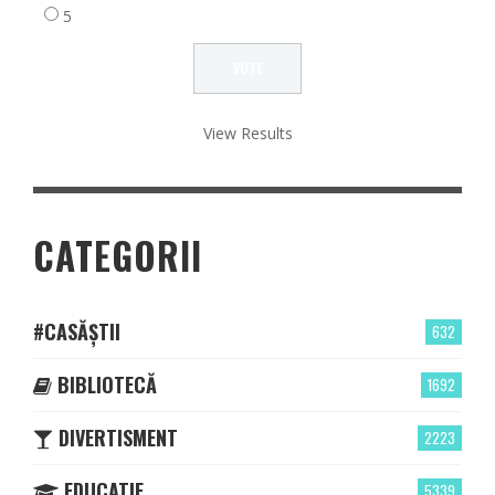
5
View Results
CATEGORII
#CASĂȘTII
632
BIBLIOTECĂ
1692
DIVERTISMENT
2223
EDUCATIE
5339