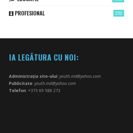
PROFESIONAL
2712
IA LEGĂTURA CU NOI:
Administrația site-ului
:
youth.md@yahoo.com
Publicitate
:
youth.md@yahoo.com
Telefon
: +373 69 588 273