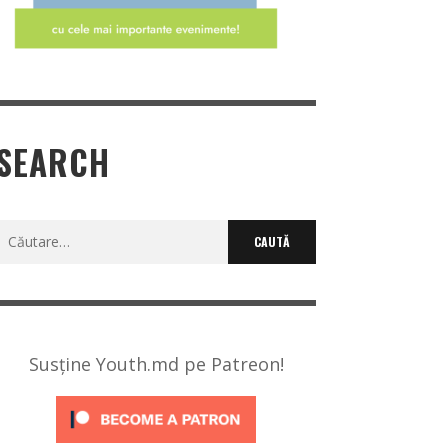
SEARCH
Caută
după:
Susține Youth.md pe Patreon!