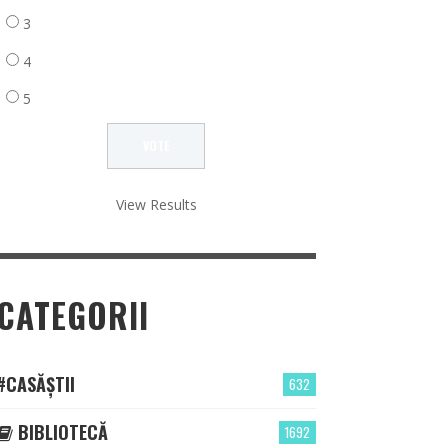
3
4
5
View Results
CATEGORII
#CASĂȘTII
632
BIBLIOTECĂ
1692