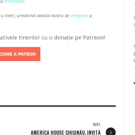
ază
formularul
.
ru tineri, urmărind canalul nostru de
Telegram
și
țiativele tinerilor cu o donație pe Patreon!
NEXT
AMERICA HOUSE CHIȘINĂU, INVITĂ