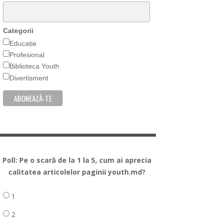
Categorii
Educație
Profesional
Biblioteca Youth
Divertisment
Poll: Pe o scară de la 1 la 5, cum ai aprecia
calitatea articolelor paginii youth.md?
1
2