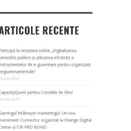
ARTICOLE RECENTE
Participă la sesiunea online „Digitalizarea
serviciilor publice și utilizarea eficientă a
instrumentelor de e-guvernare pentru organizații
neguvernamentale”
30 iulie 2026
CapacityQuest pentru Consiliile de Elevi
29 iulie 2026
Gamingul întâlnește marketingul. Un nou
eveniment Connector organizat la Orange Digital
Center și CIR PRO BONO