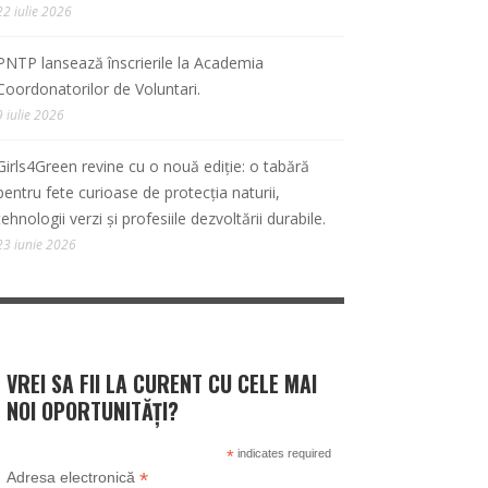
22 iulie 2026
PNTP lansează înscrierile la Academia
Coordonatorilor de Voluntari.
9 iulie 2026
Girls4Green revine cu o nouă ediție: o tabără
pentru fete curioase de protecția naturii,
tehnologii verzi și profesiile dezvoltării durabile.
23 iunie 2026
VREI SA FII LA CURENT CU CELE MAI
NOI OPORTUNITĂȚI?
*
indicates required
*
Adresa electronică