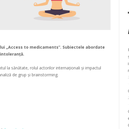
mului „Access to medicaments”. Subiectele abordate
 intoleranță.
l la sănătate, rolul actorilor internaționali și impactul
naliză de grup și brainstorming.