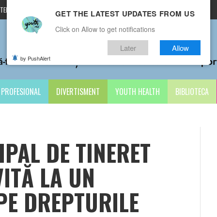
TERMENI ȘI CONDIȚII
CONTACTE
GET THE LATEST UPDATES FROM US
Click on Allow to get notifications
Later
Allow
by PushAlert
PROFESIONAL
DIVERTISMENT
YOUTH HEALTH
BIBLIOTECA
PAL DE TINERET
VITĂ LA UN
PE DREPTURILE