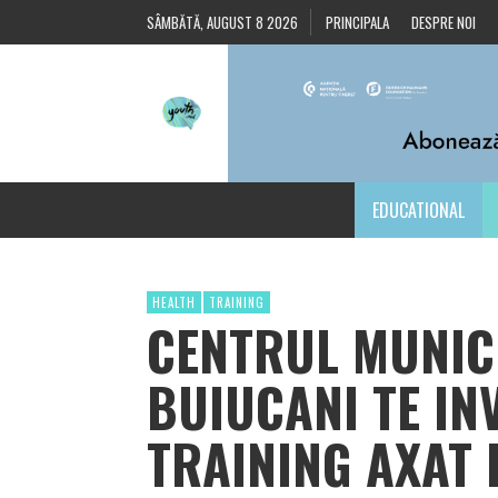
SÂMBĂTĂ, AUGUST 8 2026
PRINCIPALA
DESPRE NOI
EDUCATIONAL
HEALTH
TRAINING
CENTRUL MUNICI
BUIUCANI TE IN
TRAINING AXAT 