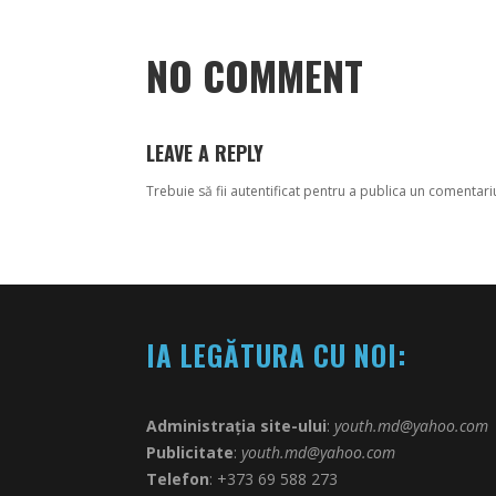
NO COMMENT
LEAVE A REPLY
Trebuie să fii
autentificat
pentru a publica un comentari
IA LEGĂTURA CU NOI:
Administrația site-ului
:
youth.md@yahoo.com
Publicitate
:
youth.md@yahoo.com
Telefon
: +373 69 588 273