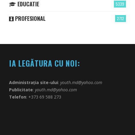
EDUCATIE
5339
PROFESIONAL
2712
IA LEGĂTURA CU NOI:
Administrația site-ului
:
youth.md@yahoo.com
Publicitate
:
youth.md@yahoo.com
Telefon
: +373 69 588 273