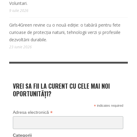
Voluntari.
9 iulie 2026
Girls4Green revine cu o nouă ediție: o tabără pentru fete
curioase de protecția naturii, tehnologii verzi și profesiile
dezvoltării durabile.
23 iunie 2026
VREI SA FII LA CURENT CU CELE MAI NOI
OPORTUNITĂȚI?
*
indicates required
*
Adresa electronică
Categorii