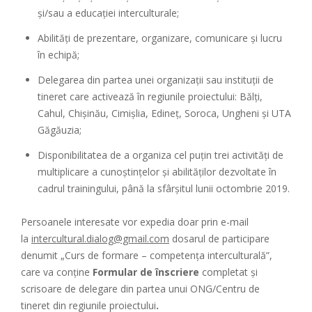
și/sau a educației interculturale;
Abilități de prezentare, organizare, comunicare și lucru
în echipă;
Delegarea din partea unei organizații sau instituții de
tineret care activează în regiunile proiectului: Bălți,
Cahul, Chișinău, Cimișlia, Edineț, Soroca, Ungheni și UTA
Găgăuzia;
Disponibilitatea de a organiza cel puțin trei activități de
multiplicare a cunoștințelor și abilităților dezvoltate în
cadrul trainingului, până la sfârșitul lunii octombrie 2019.
Persoanele interesate vor expedia doar prin e-mail
la
intercultural.dialog@gmail.com
dosarul de participare
denumit „Curs de formare – competența interculturală”,
care va conţine
Formular de înscriere
completat și
scrisoare de delegare din partea unui ONG/Centru de
tineret din regiunile proiectului
.