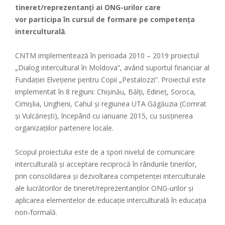
tineret/reprezentanți ai ONG-urilor care
vor participa în cursul de formare pe competența
interculturală
.
CNTM implementează în perioada 2010 – 2019 proiectul
„Dialog intercultural în Moldova”, având suportul financiar al
Fundației Elvețiene pentru Copii „Pestalozzi”. Proiectul este
implementat în 8 regiuni: Chișinău, Bălți, Edineț, Soroca,
Cimișlia, Ungheni, Cahul și regiunea UTA Găgăuzia (Comrat
și Vulcănești), începând cu ianuarie 2015, cu susținerea
organizațiilor partenere locale.
Scopul proiectului este de a spori nivelul de comunicare
interculturală și acceptare reciprocă în rândurile tinerilor,
prin consolidarea și dezvoltarea competenței interculturale
ale lucrătorilor de tineret/reprezentanților ONG-urilor și
aplicarea elementelor de educație interculturală în educația
non-formală.