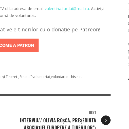
 CV-ul la adresa de email
valentina.furdui@mail.ru.
Activișii
lomă de voluntariat.
țiativele tinerilor cu o donație pe Patreon!
 și Tineret „Steaua”
voluntariat
voluntariat chisinau
NEXT
INTERVIU// OLIVIA ROȘCA, PREȘEDINTA
„ASOCIAȚIEI EUROPENE A TINERILOR”: