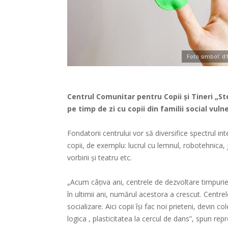
Foto simbol: d
Centrul Comunitar pentru Copii și Tineri „St
pe timp de zi cu copii din familii social vulne
Fondatorii centrului vor să diversifice spectrul in
copii, de exemplu: lucrul cu lemnul, robotehnica, 
vorbirii și teatru etc.
„Acum câțiva ani, centrele de dezvoltare timpurie
în ultimii ani, numărul acestora a crescut. Centrel
socializare. Aici copii își fac noi prieteni, devin c
logica , plasticitatea la cercul de dans”, spun rep