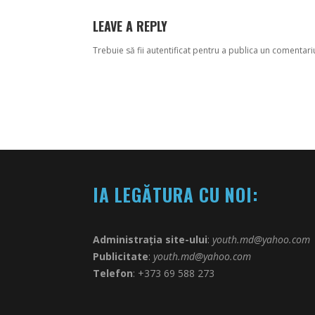
LEAVE A REPLY
Trebuie să fii
autentificat
pentru a publica un comentari
IA LEGĂTURA CU NOI:
Administrația site-ului
:
youth.md@yahoo.com
Publicitate
:
youth.md@yahoo.com
Telefon
: +373 69 588 273