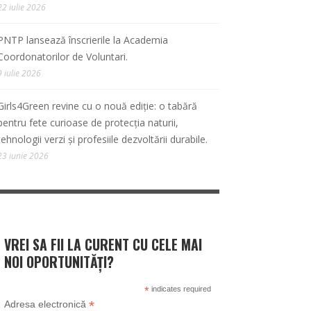
22 iulie 2026
PNTP lansează înscrierile la Academia
Coordonatorilor de Voluntari.
9 iulie 2026
Girls4Green revine cu o nouă ediție: o tabără
pentru fete curioase de protecția naturii,
tehnologii verzi și profesiile dezvoltării durabile.
23 iunie 2026
VREI SA FII LA CURENT CU CELE MAI
NOI OPORTUNITĂȚI?
*
indicates required
*
Adresa electronică