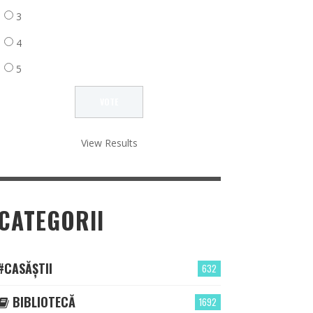
3
4
5
View Results
CATEGORII
#CASĂȘTII
632
BIBLIOTECĂ
1692