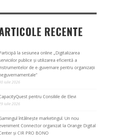
ARTICOLE RECENTE
Participă la sesiunea online „Digitalizarea
serviciilor publice și utilizarea eficientă a
instrumentelor de e-guvernare pentru organizații
neguvernamentale”
30 iulie 2026
CapacityQuest pentru Consiliile de Elevi
29 iulie 2026
Gamingul întâlnește marketingul. Un nou
eveniment Connector organizat la Orange Digital
Center și CIR PRO BONO