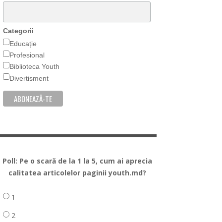
Categorii
Educație
Profesional
Biblioteca Youth
Divertisment
Poll: Pe o scară de la 1 la 5, cum ai aprecia
calitatea articolelor paginii youth.md?
1
2