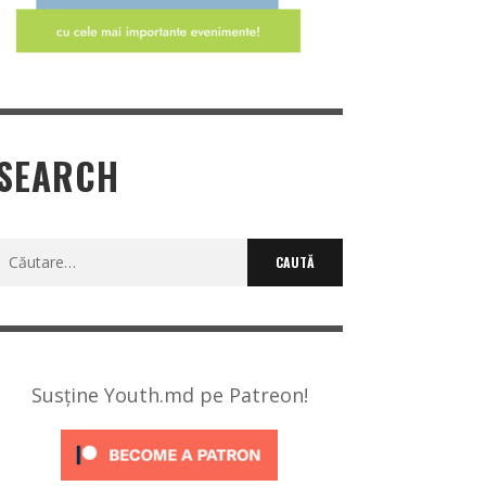
SEARCH
Caută
după:
Susține Youth.md pe Patreon!