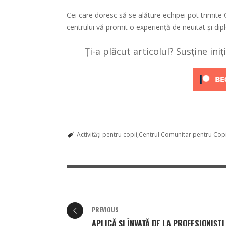
Cei care doresc să se alăture echipei pot trimite
centrului vă promit o experiență de neuitat și dip
Ți-a plăcut articolul? Susține ini
Activități pentru copii
Centrul Comunitar pentru Copii
PREVIOUS
APLICĂ ȘI ÎNVAȚĂ DE LA PROFESIONIȘTI