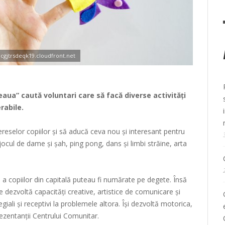
1cgjtrsdeqk19.cloudfront.net
eaua” caută voluntari care să facă diverse activități
rabile.
tereselor copiilor și să aducă ceva nou și interesant pentru
jocul de dame și șah, ping pong, dans și limbi străine, arta
 a copiilor din capitală puteau fi numărate pe degete. Însă
e dezvoltă capacități creative, artistice de comunicare și
olegiali și receptivi la problemele altora. Își dezvoltă motorica,
rezentanții Centrului Comunitar.