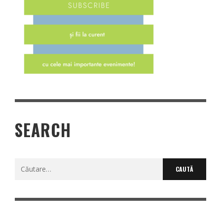
SEARCH
Caută
după: