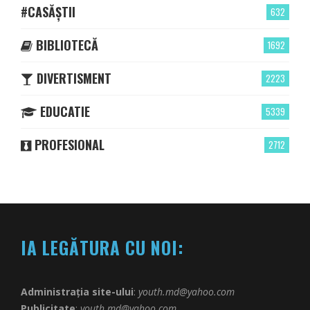
#CASĂȘTII
632
BIBLIOTECĂ
1692
DIVERTISMENT
2223
EDUCATIE
5339
PROFESIONAL
2712
IA LEGĂTURA CU NOI:
Administrația site-ului
:
youth.md@yahoo.com
Publicitate
:
youth.md@yahoo.com