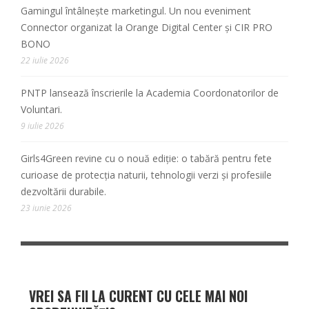
Gamingul întâlnește marketingul. Un nou eveniment
Connector organizat la Orange Digital Center și CIR PRO
BONO
22 iulie 2026
PNTP lansează înscrierile la Academia Coordonatorilor de
Voluntari.
9 iulie 2026
Girls4Green revine cu o nouă ediție: o tabără pentru fete
curioase de protecția naturii, tehnologii verzi și profesiile
dezvoltării durabile.
23 iunie 2026
VREI SA FII LA CURENT CU CELE MAI NOI