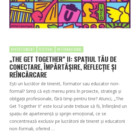
DIVERTISMENT
FESTIVAL
INTERNAȚIONAL
„THE GET TOGETHER” II: SPAȚIUL TĂU DE
CONECTARE, ÎMPĂRTĂȘIRE, REFLECȚIE ȘI
REÎNCĂRCARE
Ești un lucrător de tineret, formator sau educator non-
formal? Simți că ești mereu prins în proiecte, strategii și
obligații profesionale, fără timp pentru tine? Atunci, „The
Get Together II” este locul unde trebuie să fii, înființând un
spațiu de apartenență și sprijin emoțional, ce se
concentrează exclusiv pe lucrătorii de tineret și educatorii
non-formali, oferind …