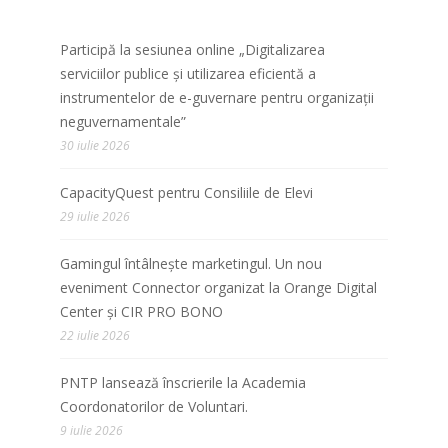
Participă la sesiunea online „Digitalizarea
serviciilor publice și utilizarea eficientă a
instrumentelor de e-guvernare pentru organizații
neguvernamentale”
30 iulie 2026
CapacityQuest pentru Consiliile de Elevi
29 iulie 2026
Gamingul întâlnește marketingul. Un nou
eveniment Connector organizat la Orange Digital
Center și CIR PRO BONO
22 iulie 2026
PNTP lansează înscrierile la Academia
Coordonatorilor de Voluntari.
9 iulie 2026