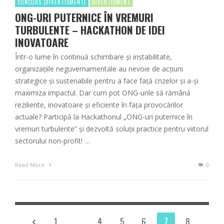
CONCURS (DIVERTISMENT)
DIVERTISMENT
ONG-URI PUTERNICE ÎN VREMURI
TURBULENTE – HACKATHON DE IDEI
INOVATOARE
Într-o lume în continuă schimbare și instabilitate,
organizațiile neguvernamentale au nevoie de acțiuni
strategice și sustenabile pentru a face față crizelor și a-și
maximiza impactul. Dar cum pot ONG-urile să rămână
reziliente, inovatoare și eficiente în fața provocărilor
actuale? Participă la Hackathonul „ONG-uri puternice în
vremuri turbulente” și dezvoltă soluții practice pentru viitorul
sectorului non-profit! …
Read More
0
1
…
4
5
6
7
8