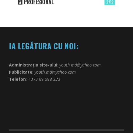
PROFESIONAL
2712
IA LEGĂTURA CU NOI:
Administrația site-ului
:
youth.md@yahoo.com
Publicitate
:
youth.md@yahoo.com
Telefon
: +373 69 588 273