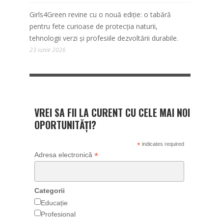
Girls4Green revine cu o nouă ediție: o tabără
pentru fete curioase de protecția naturii,
tehnologii verzi și profesiile dezvoltării durabile.
23 iunie 2026
VREI SA FII LA CURENT CU CELE MAI NOI
OPORTUNITĂȚI?
*
indicates required
*
Adresa electronică
Categorii
Educație
Profesional